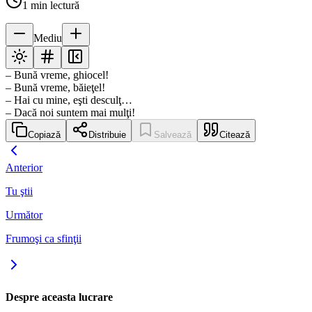
1
min lectură
Mediu
– Bună vreme, ghiocel!
– Bună vreme, băieţel!
– Hai cu mine, eşti desculţ…
– Dacă noi suntem mai mulţi!
Copiază
Distribuie
Salvează
Citează
Anterior
Tu ştii
Următor
Frumoşi ca sfinţii
Despre aceasta lucrare