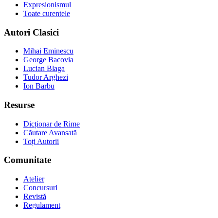
Expresionismul
Toate curentele
Autori Clasici
Mihai Eminescu
George Bacovia
Lucian Blaga
Tudor Arghezi
Ion Barbu
Resurse
Dicționar de Rime
Căutare Avansată
Toți Autorii
Comunitate
Atelier
Concursuri
Revistă
Regulament