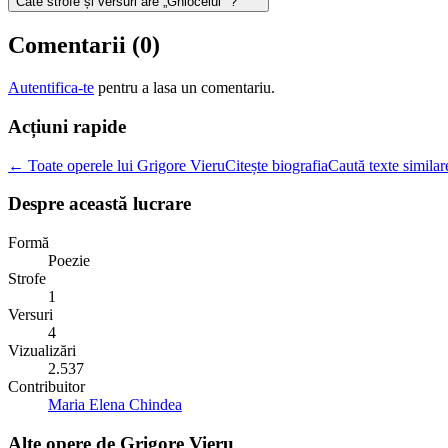
Câte strofe și versuri are „Ghiocelul "?
Comentarii (
0
)
Autentifica-te
pentru a lasa un comentariu.
Acțiuni rapide
← Toate operele lui Grigore Vieru
Citește biografia
Caută texte similar
Despre această lucrare
Formă
Poezie
Strofe
1
Versuri
4
Vizualizări
2.537
Contribuitor
Maria Elena Chindea
Alte opere de
Grigore Vieru