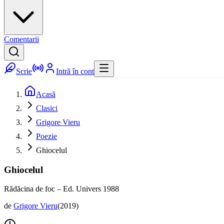
Comentarii
Scrie
Intră în cont
Acasă
Clasici
Grigore Vieru
Poezie
Ghiocelul
Ghiocelul
Rădăcina de foc – Ed. Univers 1988
de
Grigore Vieru
(
2019
)