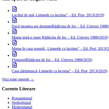
Lacătul de apă
„Limpede ca lacrima” – Ed. Prut, 2013
(
2019
)
Dacă moartea are dreptate
Rădăcina de foc – Ed. Univers 1988
(
Mama intră-n mare
Rădăcina de foc – Ed. Univers 1988
(
2019
)
Mama în casa noastră
„Limpede ca lacrima” – Ed. Prut, 2013
(
2
Fluturaşii
Rădăcina de foc – Ed. Univers 1988
(
2019
)
Casa părintească
„Limpede ca lacrima” – Ed. Prut, 2013
(
2019
)
Vezi toate operele →
Curente Literare
Romantismul
Simbolismul
Modernismul