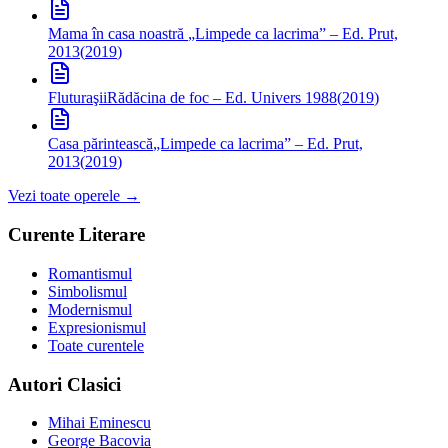
Mama în casa noastră
„Limpede ca lacrima” – Ed. Prut,
2013
(
2019
)
Fluturaşii
Rădăcina de foc – Ed. Univers 1988
(
2019
)
Casa părintească
„Limpede ca lacrima” – Ed. Prut,
2013
(
2019
)
Vezi toate operele →
Curente Literare
Romantismul
Simbolismul
Modernismul
Expresionismul
Toate curentele
Autori Clasici
Mihai Eminescu
George Bacovia