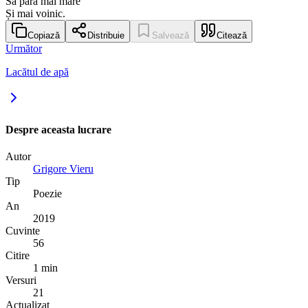
Să pară mai mare
Și mai voinic.
Copiază
Distribuie
Salvează
Citează
Următor
Lacătul de apă
Despre aceasta lucrare
Autor
Grigore Vieru
Tip
Poezie
An
2019
Cuvinte
56
Citire
1 min
Versuri
21
Actualizat