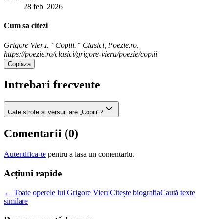
28 feb. 2026
Cum sa citezi
Grigore Vieru. “Copiii.” Clasici, Poezie.ro,
https://poezie.ro/clasici/grigore-vieru/poezie/copiii
Copiaza
Intrebari frecvente
Câte strofe și versuri are „Copiii"?
Comentarii (
0
)
Autentifica-te
pentru a lasa un comentariu.
Acțiuni rapide
← Toate operele lui Grigore Vieru
Citește biografia
Caută texte
similare