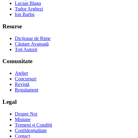
Lucian Blaga
Tudor Arghezi
Ion Barbu
Resurse
Dicționar de Rime
Căutare Avansată
Toți Autorii
Comunitate
Atelier
Concursuri
Revistă
Regulament
Legal
Despre Noi
Misiune
Termeni și Condiții
Confidențialitate
Contact