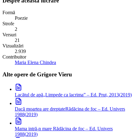
Despre această lucrare
Formă
Poezie
Strofe
2
Versuri
21
Vizualizări
2.939
Contribuitor
Maria Elena Chindea
Alte opere de
Grigore Vieru
Lacătul de apă
„Limpede ca lacrima” – Ed. Prut, 2013
(
2019
)
Dacă moartea are dreptate
Rădăcina de foc – Ed. Univers
1988
(
2019
)
Mama intră-n mare
Rădăcina de foc – Ed. Univers
1988
(
2019
)