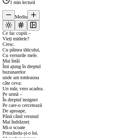
1
min lectură
Mediu
Ce fac copiii –
Vieți mititele?
Cresc.
Cu pâinea tăticului,
Cu versurile mele.
Mai întâi
Îmi ajung în dreptul
buzunarelor
unde am totdeauna
câte ceva:
Un măr, vreo acadea.
Pe urmă –
În dreptul insignei
Pe care-o cercetează
De aproape,
Până când vreunul
Mai îndrăzneț
Mi-o scoate
Prinzându-și-o lui.