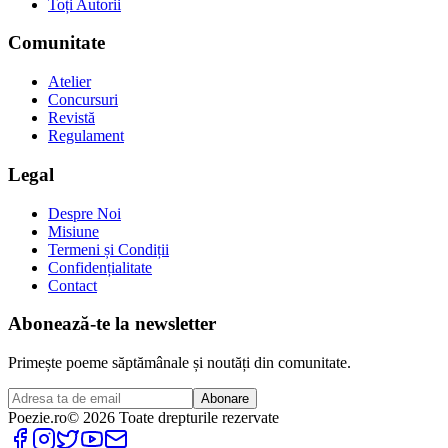
Toți Autorii
Comunitate
Atelier
Concursuri
Revistă
Regulament
Legal
Despre Noi
Misiune
Termeni și Condiții
Confidențialitate
Contact
Abonează-te la newsletter
Primește poeme săptămânale și noutăți din comunitate.
Abonare
Poezie
.ro
© 2026 Toate drepturile rezervate