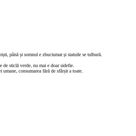
niști, până și somnul e zbuciumat și statuile se tulbură.
 de sticlă verde, nu mai e doar sidefie.
ei umane, consumarea fără de sfârșit a toate.
.