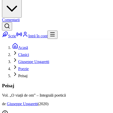
Comentarii
Scrie
Intră în cont
Acasă
Clasici
Giuseppe Ungaretti
Poezie
Peisaj
Peisaj
Vol. „O viață de om” – Integrală poetică
de
Giuseppe Ungaretti
(
2020
)