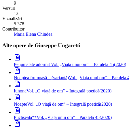
9
Versuri
13
Vizualizări
5.378
Contribuitor
Maria Elena Chindea
Alte opere de
Giuseppe Ungaretti
Pe jumătate adormit
Vol. „Viața unui om” – Paralela 45
(
2020
)
Noaptea frumoasă – (variantă)
Vol. „Viața unui om” – Paralela 
Iunona
Vol. „O viață de om” – Integrală poetică
(
2020
)
Noapte
Vol. „O viață de om” – Integrală poetică
(
2020
)
Plictiseală**
Vol. „Viața unui om” – Paralela 45
(
2020
)