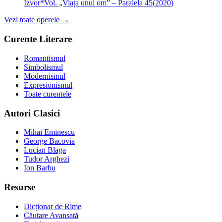
Izvor*
Vol. „Viața unui om” – Paralela 45
(
2020
)
Vezi toate operele →
Curente Literare
Romantismul
Simbolismul
Modernismul
Expresionismul
Toate curentele
Autori Clasici
Mihai Eminescu
George Bacovia
Lucian Blaga
Tudor Arghezi
Ion Barbu
Resurse
Dicționar de Rime
Căutare Avansată