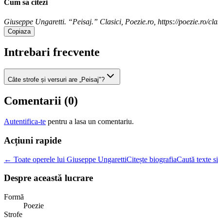
Cum sa citezi
Giuseppe Ungaretti. “Peisaj.” Clasici, Poezie.ro, https://poezie.ro/cla
Copiaza
Intrebari frecvente
Câte strofe și versuri are „Peisaj"?
Comentarii (
0
)
Autentifica-te
pentru a lasa un comentariu.
Acțiuni rapide
← Toate operele lui Giuseppe Ungaretti
Citește biografia
Caută texte s
Despre această lucrare
Formă
Poezie
Strofe