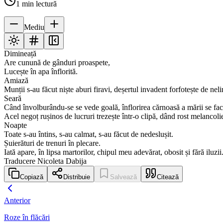
1
min lectură
Mediu
Dimineață
Are cunună de gânduri proaspete,
Lucește în apa înflorită.
Amiază
Munții s-au făcut niște aburi firavi, deșertul invadent forfotește de neli
Seară
Când învolburându-se se vede goală, înflorirea cărnoasă a mării se face
Acel negoț rușinos de lucruri trezește într-o clipă, dând rost melancoli
Noapte
Toate s-au întins, s-au calmat, s-au făcut de nedeslușit.
Șuierături de trenuri în plecare.
Iată apare, în lipsa martorilor, chipul meu adevărat, obosit și fără iluzii
Traducere Nicoleta Dabija
Copiază
Distribuie
Salvează
Citează
Anterior
Roze în flăcări