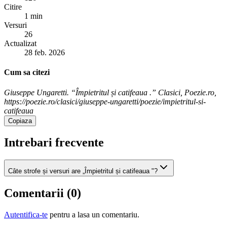
Citire
1 min
Versuri
26
Actualizat
28 feb. 2026
Cum sa citezi
Giuseppe Ungaretti. “Împietritul și catifeaua .” Clasici, Poezie.ro,
https://poezie.ro/clasici/giuseppe-ungaretti/poezie/impietritul-si-
catifeaua
Copiaza
Intrebari frecvente
Câte strofe și versuri are „Împietritul și catifeaua "?
Comentarii (
0
)
Autentifica-te
pentru a lasa un comentariu.