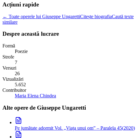
Acțiuni rapide
← Toate operele lui Giuseppe Ungaretti
Citește biografia
Caută texte
similare
Despre această lucrare
Formă
Poezie
Strofe
7
Versuri
26
Vizualizări
5.652
Contribuitor
Maria Elena Chindea
Alte opere de
Giuseppe Ungaretti
Pe jumătate adormit
Vol. „Viața unui om” – Paralela 45
(
2020
)