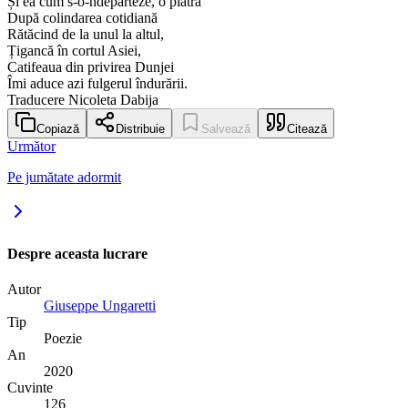
Și ea cum s-o-ndepărteze, o piatră
După colindarea cotidiană
Rătăcind de la unul la altul,
Țigancă în cortul Asiei,
Catifeaua din privirea Dunjei
Îmi aduce azi fulgerul îndurării.
Traducere Nicoleta Dabija
Copiază
Distribuie
Salvează
Citează
Următor
Pe jumătate adormit
Despre aceasta lucrare
Autor
Giuseppe Ungaretti
Tip
Poezie
An
2020
Cuvinte
126