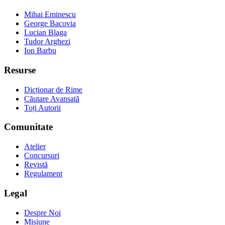
Mihai Eminescu
George Bacovia
Lucian Blaga
Tudor Arghezi
Ion Barbu
Resurse
Dicționar de Rime
Căutare Avansată
Toți Autorii
Comunitate
Atelier
Concursuri
Revistă
Regulament
Legal
Despre Noi
Misiune