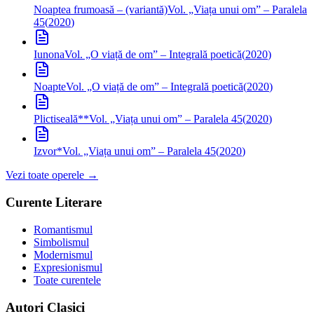
Noaptea frumoasă – (variantă)
Vol. „Viața unui om” – Paralela
45
(
2020
)
Iunona
Vol. „O viață de om” – Integrală poetică
(
2020
)
Noapte
Vol. „O viață de om” – Integrală poetică
(
2020
)
Plictiseală**
Vol. „Viața unui om” – Paralela 45
(
2020
)
Izvor*
Vol. „Viața unui om” – Paralela 45
(
2020
)
Vezi toate operele →
Curente Literare
Romantismul
Simbolismul
Modernismul
Expresionismul
Toate curentele
Autori Clasici