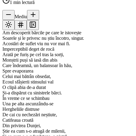
1
min lectură
Mediu
Am descoperit bărcile pe care le istovește
Soarele și le privesc nu știu încotro, singur.
Acostări de suflet viu nu vor mai fi.
Imperceptibil deget de rocă
Arată pe furiș pe cel tras la sorți,
Monștrii puși să iasă din abis
Care îndeamnă, un balansoar în hău,
Spre evaporarea
Celui mai bătrân obsedat,
Ecoul sfâșierii stinsului val
O clipă abia de-a durat
Și-a dispărut cu sinistrele bărci.
În vreme ce se schimbau
Una pe alta ascunzându-se
Hergheliile distruse
De cai cu nechezări neștiute,
Catifeaua croată
Din privirea Dunjei,
Știe ea cum s-o atragă de milenii,