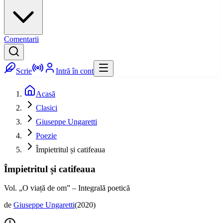
Comentarii
Scrie
Intră în cont
Acasă
Clasici
Giuseppe Ungaretti
Poezie
Împietritul și catifeaua
Împietritul și catifeaua
Vol. „O viață de om” – Integrală poetică
de
Giuseppe Ungaretti
(
2020
)