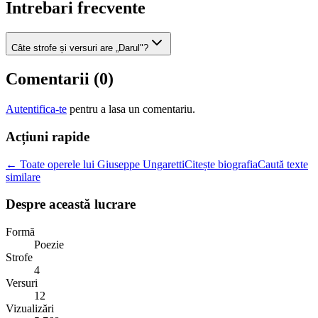
Intrebari frecvente
Câte strofe și versuri are „Darul"?
Comentarii (
0
)
Autentifica-te
pentru a lasa un comentariu.
Acțiuni rapide
← Toate operele lui Giuseppe Ungaretti
Citește biografia
Caută texte
similare
Despre această lucrare
Formă
Poezie
Strofe
4
Versuri
12
Vizualizări