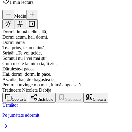
1
min lectură
Mediu
Dormi, inimă neliniștită,
Dormi acum, hai, dormi.
Dormi iarna
Te-a prins, te amenință,
Strigă: „Te voi ucide,
Somnul nu-l vei mai ști”.
Gura mea e la inima ta, îi zici,
Dăruiește-i pacea,
Hai, dormi, dormi în pace,
Ascultă, hai, de dragostea ta,
Pentru a învinge moartea, inimă angoasată.
Traducere Nicoleta Dabija
Copiază
Distribuie
Salvează
Citează
Următor
Pe jumătate adormit