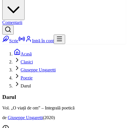
Comentarii
Scrie
Intră în cont
Acasă
Clasici
Giuseppe Ungaretti
Poezie
Darul
Darul
Vol. „O viață de om” – Integrală poetică
de
Giuseppe Ungaretti
(
2020
)