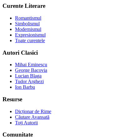
Curente Literare
Romantismul
Simbolismul
Modernismul
Expresionismul
Toate curentele
Autori Clasici
Mihai Eminescu
George Bacovia
Lucian Blaga
Tudor Arghezi
Ion Barbu
Resurse
Dicționar de Rime
Căutare Avansată
Toți Autorii
Comunitate