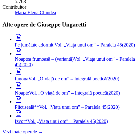
5.768
Contribuitor
Maria Elena Chindea
Alte opere de
Giuseppe Ungaretti
Pe jumătate adormit
Vol. „Viața unui om” – Paralela 45
(
2020
)
Noaptea frumoasă – (variantă)
Vol. „Viața unui om” – Paralela
45
(
2020
)
Iunona
Vol. „O viață de om” – Integrală poetică
(
2020
)
Noapte
Vol. „O viață de om” – Integrală poetică
(
2020
)
Plictiseală**
Vol. „Viața unui om” – Paralela 45
(
2020
)
Izvor*
Vol. „Viața unui om” – Paralela 45
(
2020
)
Vezi toate operele →