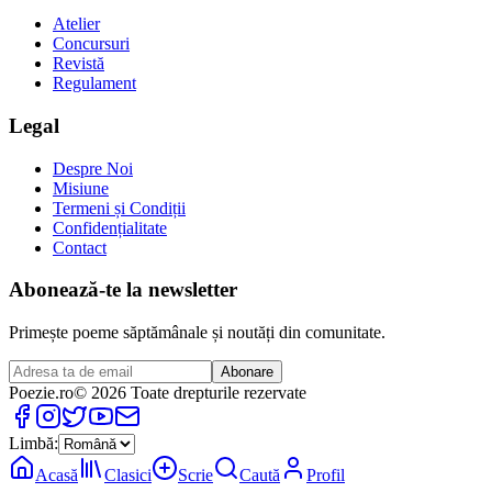
Atelier
Concursuri
Revistă
Regulament
Legal
Despre Noi
Misiune
Termeni și Condiții
Confidențialitate
Contact
Abonează-te la newsletter
Primește poeme săptămânale și noutăți din comunitate.
Abonare
Poezie
.ro
© 2026 Toate drepturile rezervate
Limbă:
Acasă
Clasici
Scrie
Caută
Profil