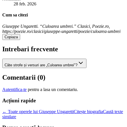
28 feb. 2026
Cum sa citezi
Giuseppe Ungaretti. “Culoarea umbrei.” Clasici, Poezie.ro,
https://poezie.ro/clasici/giuseppe-ungaretti/poezie/culoarea-umbrei
Copiaza
Intrebari frecvente
Câte strofe și versuri are „Culoarea umbrei"?
Comentarii (
0
)
Autentifica-te
pentru a lasa un comentariu.
Acțiuni rapide
← Toate operele lui Giuseppe Ungaretti
Citește biografia
Caută texte
similare