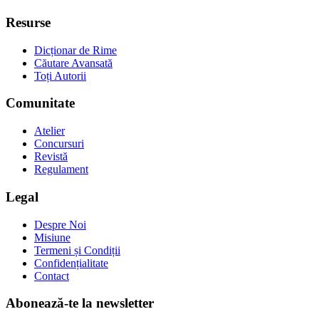
Resurse
Dicționar de Rime
Căutare Avansată
Toți Autorii
Comunitate
Atelier
Concursuri
Revistă
Regulament
Legal
Despre Noi
Misiune
Termeni și Condiții
Confidențialitate
Contact
Abonează-te la newsletter