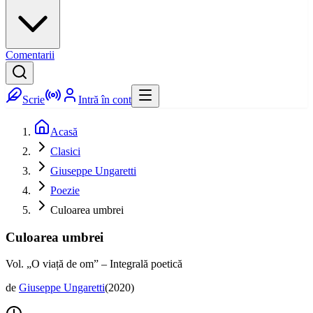
Comentarii
Scrie
Intră în cont
Acasă
Clasici
Giuseppe Ungaretti
Poezie
Culoarea umbrei
Culoarea umbrei
Vol. „O viață de om” – Integrală poetică
de
Giuseppe Ungaretti
(
2020
)