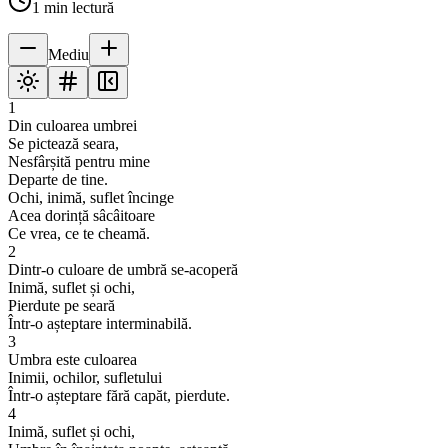
1
min lectură
Mediu
1
Din culoarea umbrei
Se pictează seara,
Nesfârșită pentru mine
Departe de tine.
Ochi, inimă, suflet încinge
Acea dorință sâcâitoare
Ce vrea, ce te cheamă.
2
Dintr-o culoare de umbră se-acoperă
Inimă, suflet și ochi,
Pierdute pe seară
Într-o așteptare interminabilă.
3
Umbra este culoarea
Inimii, ochilor, sufletului
Într-o așteptare fără capăt, pierdute.
4
Inimă, suflet și ochi,