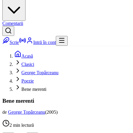
Comentarii
Scrie
Intră în cont
Acasă
Clasici
George Topârceanu
Poezie
Bene merenti
Bene merenti
de
George Topârceanu
(
2005
)
2
min lectură