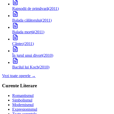
Rapsodii de primăvară
(
2011
)
Balada călătorului
(
2011
)
Balada morții
(
2011
)
Cântec
(
2011
)
În jurul unui divorț
(
2010
)
Bacilul lui Koch
(
2010
)
Vezi toate operele →
Curente Literare
Romantismul
Simbolismul
Modernismul
Expresionismul
Toate curentele