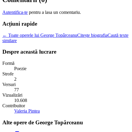
Autentifica-te
pentru a lasa un comentariu.
Acțiuni rapide
← Toate operele lui George Topârceanu
Citește biografia
Caută texte
similare
Despre această lucrare
Formă
Poezie
Strofe
2
Versuri
77
Vizualizări
10.608
Contribuitor
Valeria Pintea
Alte opere de
George Topârceanu