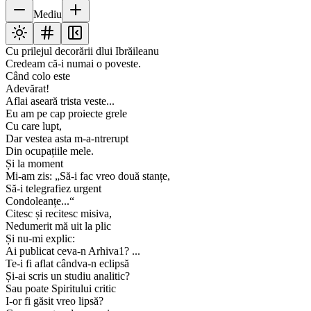
Mediu
Cu prilejul decorării dlui Ibrăileanu
Credeam că-i numai o poveste.
Când colo este
Adevărat!
Aflai aseară trista veste...
Eu am pe cap proiecte grele
Cu care lupt,
Dar vestea asta m-a-ntrerupt
Din ocupațiile mele.
Și la moment
Mi-am zis: „Să-i fac vreo două stanțe,
Să-i telegrafiez urgent
Condoleanțe...“
Citesc și recitesc misiva,
Nedumerit mă uit la plic
Și nu-mi explic:
Ai publicat ceva-n Arhiva1? ...
Te-i fi aflat cândva-n eclipsă
Și-ai scris un studiu analitic?
Sau poate Spiritului critic
I-or fi găsit vreo lipsă?