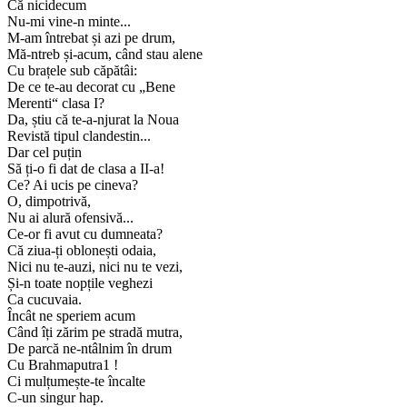
Că nicidecum
Nu-mi vine-n minte...
M-am întrebat și azi pe drum,
Mă-ntreb și-acum, când stau alene
Cu brațele sub căpătâi:
De ce te-au decorat cu „Bene
Merenti“ clasa I?
Da, știu că te-a-njurat la Noua
Revistă tipul clandestin...
Dar cel puțin
Să ți-o fi dat de clasa a II-a!
Ce? Ai ucis pe cineva?
O, dimpotrivă,
Nu ai alură ofensivă...
Ce-or fi avut cu dumneata?
Că ziua-ți oblonești odaia,
Nici nu te-auzi, nici nu te vezi,
Și-n toate nopțile veghezi
Ca cucuvaia.
Încât ne speriem acum
Când îți zărim pe stradă mutra,
De parcă ne-ntâlnim în drum
Cu Brahmaputra1 !
Ci mulțumește-te încalte
C-un singur hap.