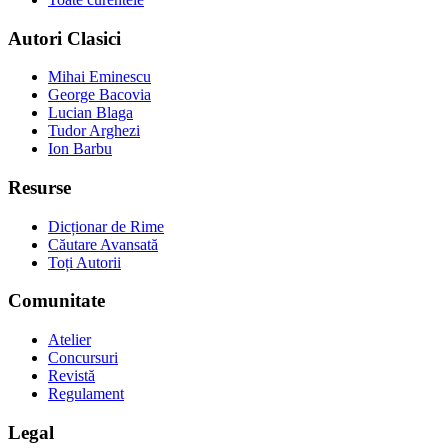
Autori Clasici
Mihai Eminescu
George Bacovia
Lucian Blaga
Tudor Arghezi
Ion Barbu
Resurse
Dicționar de Rime
Căutare Avansată
Toți Autorii
Comunitate
Atelier
Concursuri
Revistă
Regulament
Legal