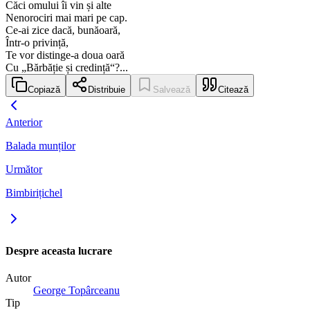
Căci omului îi vin și alte
Nenorociri mai mari pe cap.
Ce-ai zice dacă, bunăoară,
Într-o privință,
Te vor distinge-a doua oară
Cu „Bărbăție și credință“?...
Copiază
Distribuie
Salvează
Citează
Anterior
Balada munților
Următor
Bimbirițichel
Despre aceasta lucrare
Autor
George Topârceanu
Tip