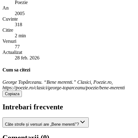
Poezie
An
2005
Cuvinte
318
Citire
2 min
Versuri
77
Actualizat
28 feb. 2026
Cum sa citezi
George Topârceanu. “Bene merenti.” Clasici, Poezie.ro,
https://poezie.ro/clasici/george-toparceanu/poezie/bene-merenti
Copiaza
Intrebari frecvente
Câte strofe și versuri are „Bene merenti"?
Comentarii (
0
)