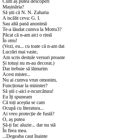
Cum aș putea descoperi
Mașinăria?
Să știi că N. N. Zaharia
A iscălit ceva: G. I.
Sau altă pană anonimă
Te-a lăudat cumva la Motru3?
Păcat că n-am aici o rimă
În otru!
(Vezi, eu... cu toate că n-am dat
Lucrări mai vaste,
Am scris destule versuri proaste
Și totuși nu m-au decorat.)
Dar trebuie să lămurim
Acest mister...
Nu ai cumva vrun omonim,
Funcționar la minister?
Să știi c-aici e-ncurcătura!
Eu îți spuneam
Că toți aceștia se cam
Ocupă cu literatura...
Ai vreo protecție de fustă?
O, aș putea
Să-ți fac aluzie... dar nu stă
În firea mea.
...Degeaba caut înainte