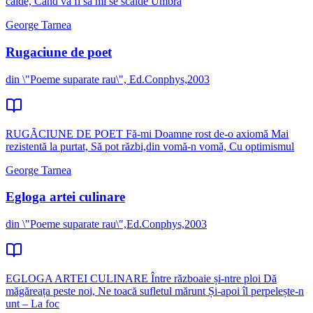
calde, Cand va fi sa mi se scalde Umbra
George Tarnea
Rugaciune de poet
din \"Poeme suparate rau\", Ed.Conphys,2003
RUGÃCIUNE DE POET Fă-mi Doamne rost de-o axiomă Mai
rezistentă la purtat, Să pot răzbi,din vomă-n vomă, Cu optimismul
George Tarnea
Egloga artei culinare
din \"Poeme suparate rau\",Ed.Conphys,2003
EGLOGA ARTEI CULINARE Între războaie și-ntre ploi Dă
măgăreața peste noi, Ne toacă sufletul mărunt Și-apoi îl perpelește-n
unt – La foc