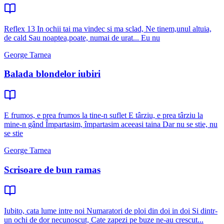
Reflex 13 In ochii tai ma vindec si ma sclad, Ne tinem,unul altuia,
de cald Sau noaptea,poate, numai de urat... Eu nu
George Tarnea
Balada blondelor iubiri
E frumos, e prea frumos la tine-n suflet E târziu, e prea târziu la
mine-n gând Împartasim, împartasim aceeasi taina Dar nu se stie, nu
se stie
George Tarnea
Scrisoare de bun ramas
Iubito, cata lume intre noi Numaratori de ploi din doi in doi Si dintr-
un ochi de dor necunoscut, Cate zapezi pe buze ne-au crescut...