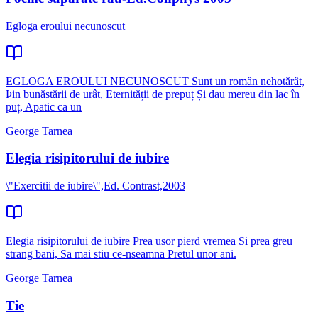
Egloga eroului necunoscut
EGLOGA EROULUI NECUNOSCUT Sunt un român nehotărât,
Þin bunăstării de urât, Eternității de prepuț Și dau mereu din lac în
puț, Apatic ca un
George Tarnea
Elegia risipitorului de iubire
\"Exercitii de iubire\",Ed. Contrast,2003
Elegia risipitorului de iubire Prea usor pierd vremea Si prea greu
strang bani, Sa mai stiu ce-nseamna Pretul unor ani.
George Tarnea
Tie