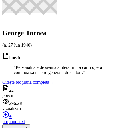
George Tarnea
(
n. 27 Iun 1940
)
Poezie
"
Personalitate de seamă a literaturii, a cărui operă
continuă să inspire generații de cititori.
"
Citește biografia completă
→
22
poezii
296.2K
vizualizări
+
propune text