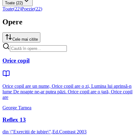
Toate
(22)
Toate
(
22
)
Poezie
(
22
)
Opere
Cele mai citite
Orice copil
Orice copil are un nume, Orice copil are o zi, Lumina lui aprinsă-n
lume De noapte ne-ar putea păzi. Orice copil are o țară, Orice copil
are
George Tarnea
Reflex 13
din \"Exercitii de iubire\",Ed.Contrast 2003