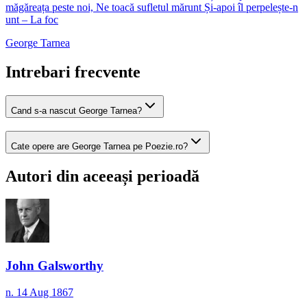
măgăreața peste noi, Ne toacă sufletul mărunt Și-apoi îl perpelește-n
unt – La foc
George Tarnea
Intrebari frecvente
Cand s-a nascut George Tarnea?
Cate opere are George Tarnea pe Poezie.ro?
Autori din aceeași perioadă
John Galsworthy
n. 14 Aug 1867