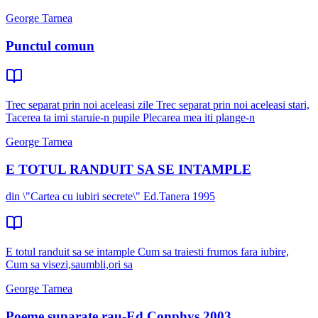
George Tarnea
Punctul comun
Trec separat prin noi aceleasi zile Trec separat prin noi aceleasi stari,
Tacerea ta imi staruie-n pupile Plecarea mea iti plange-n
George Tarnea
E TOTUL RANDUIT SA SE INTAMPLE
din \"Cartea cu iubiri secrete\" Ed.Tanera 1995
E totul randuit sa se intample Cum sa traiesti frumos fara iubire,
Cum sa visezi,saumbli,ori sa
George Tarnea
Poeme suparate rau-Ed.Conphys 2003