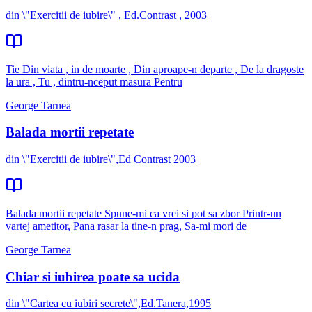
din \"Exercitii de iubire\" , Ed.Contrast , 2003
Tie Din viata , in de moarte , Din aproape-n departe , De la dragoste
la ura , Tu , dintru-nceput masura Pentru
George Tarnea
Balada mortii repetate
din \"Exercitii de iubire\",Ed Contrast 2003
Balada mortii repetate Spune-mi ca vrei si pot sa zbor Printr-un
vartej ametitor, Pana rasar la tine-n prag, Sa-mi mori de
George Tarnea
Chiar si iubirea poate sa ucida
din \"Cartea cu iubiri secrete\",Ed.Tanera,1995