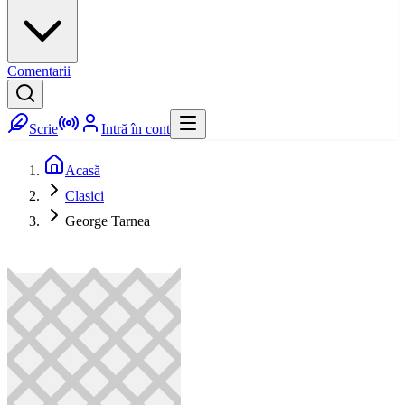
Comentarii
Scrie
Intră în cont
Acasă
Clasici
George Tarnea