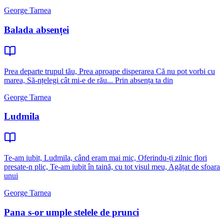
George Tarnea
Balada absenței
Prea departe trupul tău, Prea aproape disperarea Că nu pot vorbi cu
marea, Să-nțelegi cât mi-e de rău... Prin absența ta din
George Tarnea
Ludmila
Te-am iubit, Ludmila, când eram mai mic, Oferindu-ți zilnic flori
presate-n plic, Te-am iubit în taină, cu tot visul meu, Agățat de sfoara
unui
George Tarnea
Pana s-or umple stelele de prunci