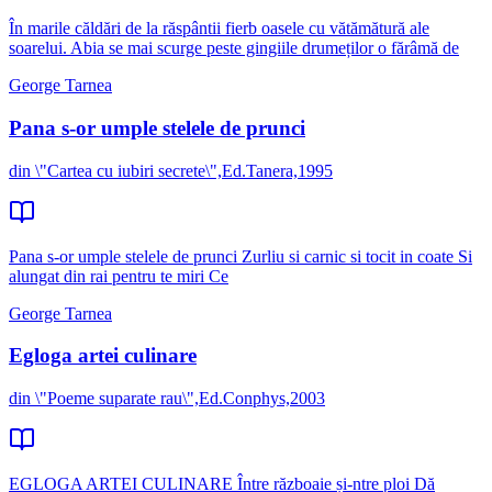
În marile căldări de la răspântii fierb oasele cu vătămătură ale
soarelui. Abia se mai scurge peste gingiile drumeților o fărâmă de
George Tarnea
Pana s-or umple stelele de prunci
din \"Cartea cu iubiri secrete\",Ed.Tanera,1995
Pana s-or umple stelele de prunci Zurliu si carnic si tocit in coate Si
alungat din rai pentru te miri Ce
George Tarnea
Egloga artei culinare
din \"Poeme suparate rau\",Ed.Conphys,2003
EGLOGA ARTEI CULINARE Între războaie și-ntre ploi Dă