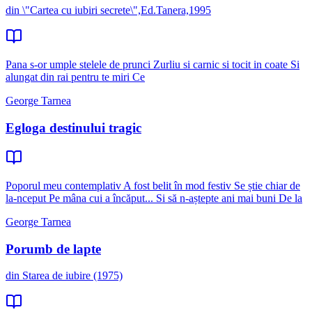
din \"Cartea cu iubiri secrete\",Ed.Tanera,1995
Pana s-or umple stelele de prunci Zurliu si carnic si tocit in coate Si
alungat din rai pentru te miri Ce
George Tarnea
Egloga destinului tragic
Poporul meu contemplativ A fost belit în mod festiv Se știe chiar de
la-nceput Pe mâna cui a încăput... Si să n-aștepte ani mai buni De la
George Tarnea
Porumb de lapte
din Starea de iubire (1975)