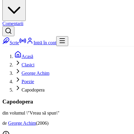
Comentarii
Scrie
Intră în cont
Acasă
Clasici
George Achim
Poezie
Capodopera
Capodopera
din volumul \"Vreau să spun\"
de
George Achim
(
2006
)