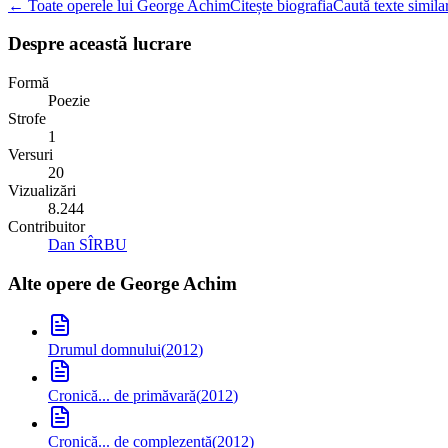
← Toate operele lui George Achim
Citește biografia
Caută texte simila
Despre această lucrare
Formă
Poezie
Strofe
1
Versuri
20
Vizualizări
8.244
Contribuitor
Dan SÎRBU
Alte opere de
George Achim
Drumul domnului
(
2012
)
Cronică... de primăvară
(
2012
)
Cronică... de complezență
(
2012
)