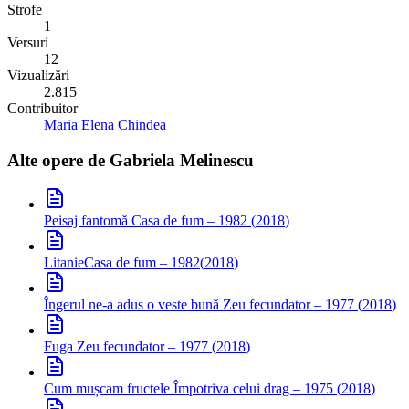
Strofe
1
Versuri
12
Vizualizări
2.815
Contribuitor
Maria Elena Chindea
Alte opere de
Gabriela Melinescu
Peisaj fantomă
Casa de fum – 1982
(
2018
)
Litanie
Casa de fum – 1982
(
2018
)
Îngerul ne-a adus o veste bună
Zeu fecundator – 1977
(
2018
)
Fuga
Zeu fecundator – 1977
(
2018
)
Cum mușcam fructele
Împotriva celui drag – 1975
(
2018
)