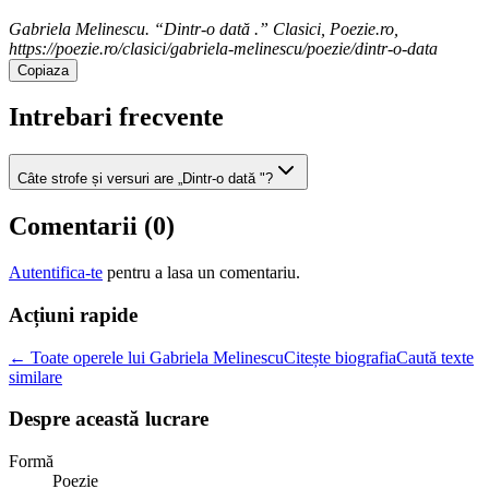
Gabriela Melinescu. “Dintr-o dată .” Clasici, Poezie.ro,
https://poezie.ro/clasici/gabriela-melinescu/poezie/dintr-o-data
Copiaza
Intrebari frecvente
Câte strofe și versuri are „Dintr-o dată "?
Comentarii (
0
)
Autentifica-te
pentru a lasa un comentariu.
Acțiuni rapide
← Toate operele lui Gabriela Melinescu
Citește biografia
Caută texte
similare
Despre această lucrare
Formă
Poezie