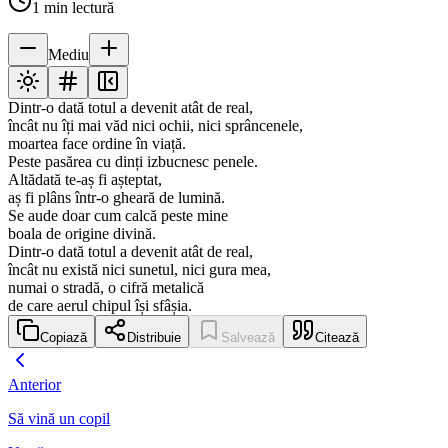
1
min lectură
Mediu
Dintr-o dată totul a devenit atât de real,
încât nu îți mai văd nici ochii, nici sprâncenele,
moartea face ordine în viață.
Peste pasărea cu dinți izbucnesc penele.
Altădată te-aș fi așteptat,
aș fi plâns într-o gheară de lumină.
Se aude doar cum calcă peste mine
boala de origine divină.
Dintr-o dată totul a devenit atât de real,
încât nu există nici sunetul, nici gura mea,
numai o stradă, o cifră metalică
de care aerul chipul își sfâșia.
Copiază
Distribuie
Salvează
Citează
Anterior
Să vină un copil