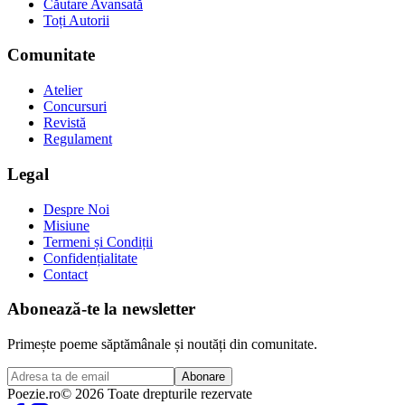
Căutare Avansată
Toți Autorii
Comunitate
Atelier
Concursuri
Revistă
Regulament
Legal
Despre Noi
Misiune
Termeni și Condiții
Confidențialitate
Contact
Abonează-te la newsletter
Primește poeme săptămânale și noutăți din comunitate.
Abonare
Poezie
.ro
© 2026 Toate drepturile rezervate