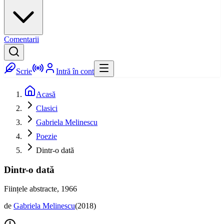
Comentarii
Scrie
Intră în cont
Acasă
Clasici
Gabriela Melinescu
Poezie
Dintr-o dată
Dintr-o dată
Ființele abstracte, 1966
de
Gabriela Melinescu
(
2018
)