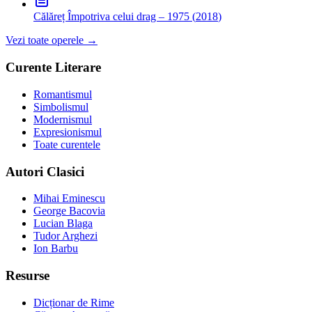
Călăreț
Împotriva celui drag – 1975
(
2018
)
Vezi toate operele →
Curente Literare
Romantismul
Simbolismul
Modernismul
Expresionismul
Toate curentele
Autori Clasici
Mihai Eminescu
George Bacovia
Lucian Blaga
Tudor Arghezi
Ion Barbu
Resurse
Dicționar de Rime