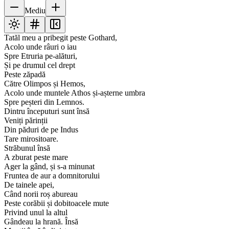
Mediu
Tatăl meu a pribegit peste Gothard,
Acolo unde râuri o iau
Spre Etruria pe-alături,
Și pe drumul cel drept
Peste zăpadă
Către Olimpos și Hemos,
Acolo unde muntele Athos și-așterne umbra
Spre peșteri din Lemnos.
Dintru începuturi sunt însă
Veniți părinții
Din păduri de pe Indus
Tare mirositoare.
Străbunul însă
A zburat peste mare
Ager la gând, și s-a minunat
Fruntea de aur a domnitorului
De tainele apei,
Când norii roș abureau
Peste corăbii și dobitoacele mute
Privind unul la altul
Gândeau la hrană. Însă