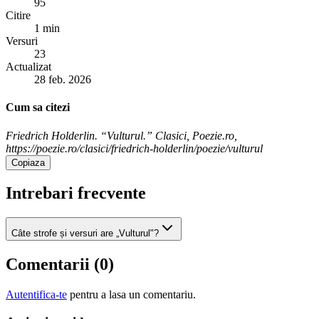
95
Citire
1 min
Versuri
23
Actualizat
28 feb. 2026
Cum sa citezi
Friedrich Holderlin. “Vulturul.” Clasici, Poezie.ro,
https://poezie.ro/clasici/friedrich-holderlin/poezie/vulturul
Copiaza
Intrebari frecvente
Câte strofe și versuri are „Vulturul"?
Comentarii (
0
)
Autentifica-te
pentru a lasa un comentariu.