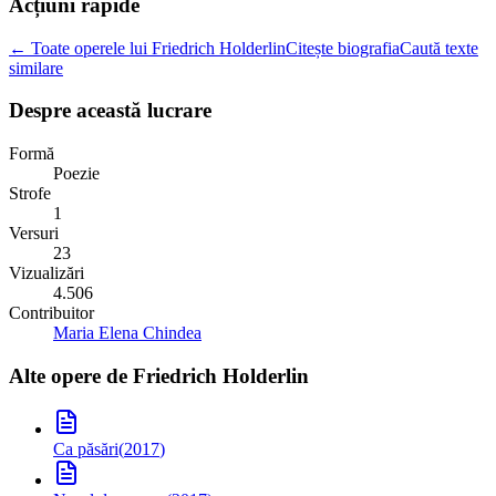
Acțiuni rapide
← Toate operele lui Friedrich Holderlin
Citește biografia
Caută texte
similare
Despre această lucrare
Formă
Poezie
Strofe
1
Versuri
23
Vizualizări
4.506
Contribuitor
Maria Elena Chindea
Alte opere de
Friedrich Holderlin
Ca păsări
(
2017
)