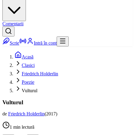
Comentarii
Scrie
Intră în cont
Acasă
Clasici
Friedrich Holderlin
Poezie
Vulturul
Vulturul
de
Friedrich Holderlin
(
2017
)
1
min lectură