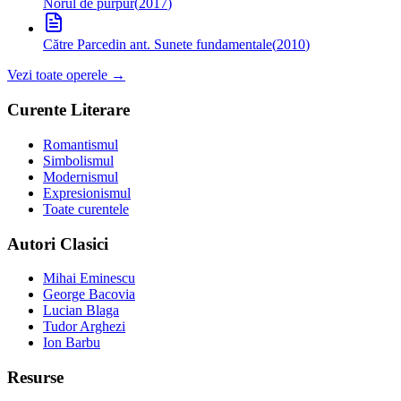
Norul de purpur
(
2017
)
Către Parce
din ant. Sunete fundamentale
(
2010
)
Vezi toate operele →
Curente Literare
Romantismul
Simbolismul
Modernismul
Expresionismul
Toate curentele
Autori Clasici
Mihai Eminescu
George Bacovia
Lucian Blaga
Tudor Arghezi
Ion Barbu
Resurse