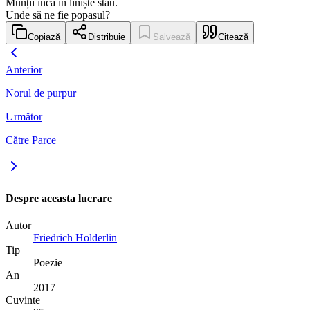
Munții încă în liniște stau.
Unde să ne fie popasul?
Copiază
Distribuie
Salvează
Citează
Anterior
Norul de purpur
Următor
Către Parce
Despre aceasta lucrare
Autor
Friedrich Holderlin
Tip
Poezie
An
2017
Cuvinte