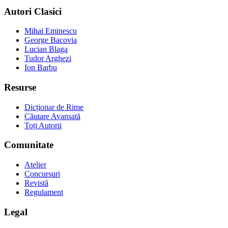
Autori Clasici
Mihai Eminescu
George Bacovia
Lucian Blaga
Tudor Arghezi
Ion Barbu
Resurse
Dicționar de Rime
Căutare Avansată
Toți Autorii
Comunitate
Atelier
Concursuri
Revistă
Regulament
Legal