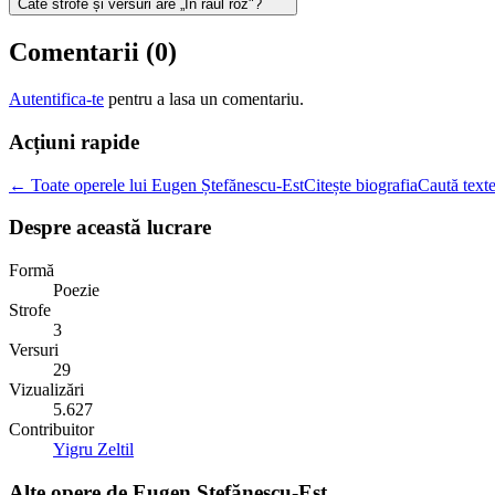
Câte strofe și versuri are „În râul roz"?
Comentarii (
0
)
Autentifica-te
pentru a lasa un comentariu.
Acțiuni rapide
← Toate operele lui Eugen Ștefănescu-Est
Citește biografia
Caută texte
Despre această lucrare
Formă
Poezie
Strofe
3
Versuri
29
Vizualizări
5.627
Contribuitor
Yigru Zeltil
Alte opere de
Eugen Ștefănescu-Est