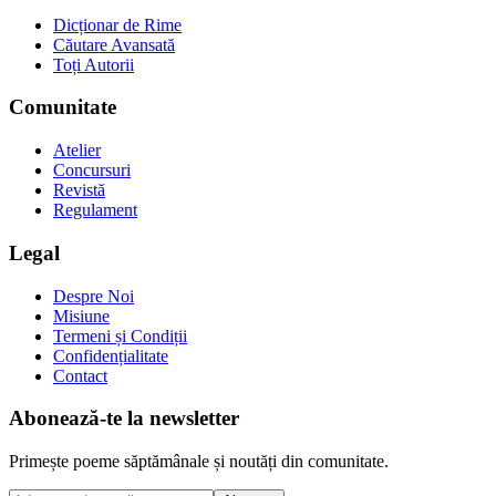
Dicționar de Rime
Căutare Avansată
Toți Autorii
Comunitate
Atelier
Concursuri
Revistă
Regulament
Legal
Despre Noi
Misiune
Termeni și Condiții
Confidențialitate
Contact
Abonează-te la newsletter
Primește poeme săptămânale și noutăți din comunitate.