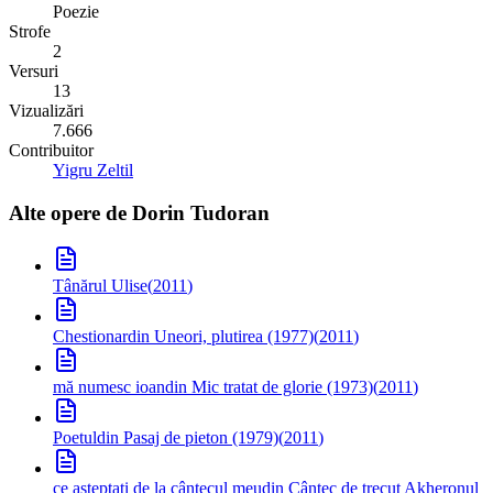
Poezie
Strofe
2
Versuri
13
Vizualizări
7.666
Contribuitor
Yigru Zeltil
Alte opere de
Dorin Tudoran
Tânărul Ulise
(
2011
)
Chestionar
din Uneori, plutirea (1977)
(
2011
)
mă numesc ioan
din Mic tratat de glorie (1973)
(
2011
)
Poetul
din Pasaj de pieton (1979)
(
2011
)
ce așteptați de la cântecul meu
din Cântec de trecut Akheronul