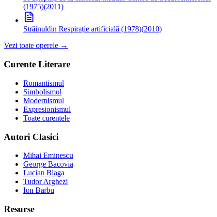
(1975)
(
2011
)
Străinul
din Respirație artificială (1978)
(
2010
)
Vezi toate operele →
Curente Literare
Romantismul
Simbolismul
Modernismul
Expresionismul
Toate curentele
Autori Clasici
Mihai Eminescu
George Bacovia
Lucian Blaga
Tudor Arghezi
Ion Barbu
Resurse