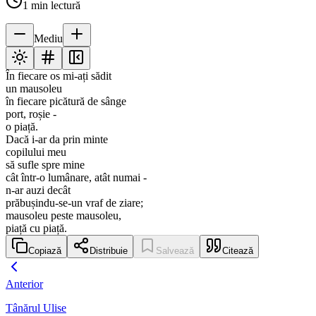
1
min lectură
Mediu
În fiecare os mi-ați sădit
un mausoleu
în fiecare picătură de sânge
port, roșie -
o piață.
Dacă i-ar da prin minte
copilului meu
să sufle spre mine
cât într-o lumânare, atât numai -
n-ar auzi decât
prăbușindu-se-un vraf de ziare;
mausoleu peste mausoleu,
piață cu piață.
Copiază
Distribuie
Salvează
Citează
Anterior
Tânărul Ulise