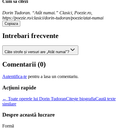
Cum sa citezi
Dorin Tudoran. “Atât numai.” Clasici, Poezie.ro,
https://poezie.ro/clasici/dorin-tudoran/poezie/atat-numai
Copiaza
Intrebari frecvente
Câte strofe și versuri are „Atât numai"?
Comentarii (
0
)
Autentifica-te
pentru a lasa un comentariu.
Acțiuni rapide
← Toate operele lui Dorin Tudoran
Citește biografia
Caută texte
similare
Despre această lucrare
Formă