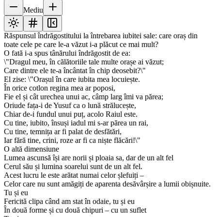
Mediu
Răspunsul îndrăgostitului la întrebarea iubitei sale: care oraș din
toate cele pe care le-a văzut i-a plăcut ce mai mult?
O fată i-a spus tânărului îndrăgostit de ea:
\"Dragul meu, în călătoriile tale multe orașe ai văzut;
Care dintre ele te-a încântat în chip deosebit?\"
El zise: \"Orașul în care iubita mea locuiește.
În orice cotlon regina mea ar poposi,
Fie el și cât urechea unui ac, câmp larg îmi va părea;
Oriude fața-i de Yusuf ca o lună strălucește,
Chiar de-i fundul unui puț, acolo Raiul este.
Cu tine, iubito, însuși iadul mi s-ar părea un rai,
Cu tine, temnița ar fi palat de desfătări,
Iar fără tine, crini, roze ar fi ca niște flăcări!\"
O altă dimensiune
Lumea ascunsă își are norii și ploaia sa, dar de un alt fel
Cerul său și lumina soarelui sunt de un alt fel.
Acest lucru le este arătat numai celor șlefuiți –
Celor care nu sunt amăgiți de aparenta desăvârșire a lumii obișnuite.
Tu și eu
Fericită clipa când am stat în odaie, tu și eu
În două forme și cu două chipuri – cu un suflet