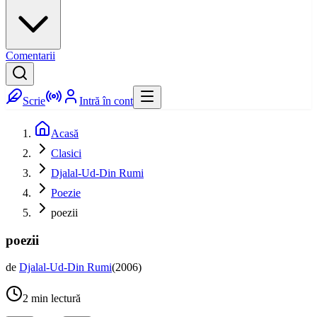
Comentarii
Scrie
Intră în cont
Acasă
Clasici
Djalal-Ud-Din Rumi
Poezie
poezii
poezii
de
Djalal-Ud-Din Rumi
(
2006
)
2
min lectură