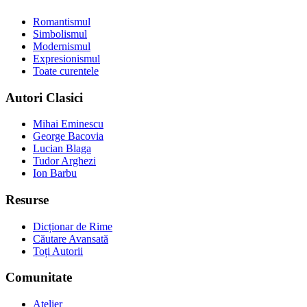
Romantismul
Simbolismul
Modernismul
Expresionismul
Toate curentele
Autori Clasici
Mihai Eminescu
George Bacovia
Lucian Blaga
Tudor Arghezi
Ion Barbu
Resurse
Dicționar de Rime
Căutare Avansată
Toți Autorii
Comunitate
Atelier