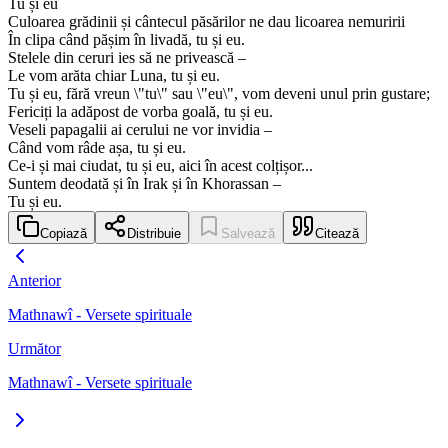
Tu și eu
Culoarea grădinii și cântecul păsărilor ne dau licoarea nemuririi
În clipa când pășim în livadă, tu și eu.
Stelele din ceruri ies să ne privească –
Le vom arăta chiar Luna, tu și eu.
Tu și eu, fără vreun \"tu\" sau \"eu\", vom deveni unul prin gustare;
Fericiți la adăpost de vorba goală, tu și eu.
Veseli papagalii ai cerului ne vor invidia –
Când vom râde așa, tu și eu.
Ce-i și mai ciudat, tu și eu, aici în acest colțișor...
Suntem deodată și în Irak și în Khorassan –
Tu și eu.
Copiază
Distribuie
Salvează
Citează
Anterior
Mathnawî - Versete spirituale
Următor
Mathnawî - Versete spirituale