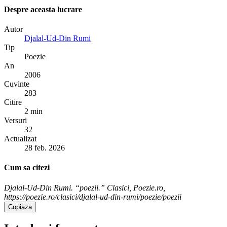
Despre aceasta lucrare
Autor
Djalal-Ud-Din Rumi
Tip
Poezie
An
2006
Cuvinte
283
Citire
2 min
Versuri
32
Actualizat
28 feb. 2026
Cum sa citezi
Djalal-Ud-Din Rumi. “poezii.” Clasici, Poezie.ro,
https://poezie.ro/clasici/djalal-ud-din-rumi/poezie/poezii
Copiaza