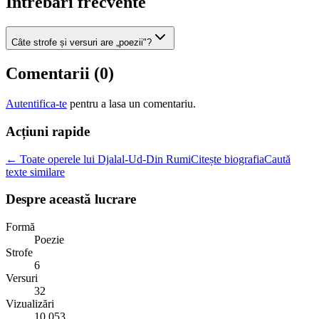
Intrebari frecvente
Câte strofe și versuri are „poezii"?
Comentarii (
0
)
Autentifica-te
pentru a lasa un comentariu.
Acțiuni rapide
← Toate operele lui Djalal-Ud-Din Rumi
Citește biografia
Caută
texte similare
Despre această lucrare
Formă
Poezie
Strofe
6
Versuri
32
Vizualizări
10.053