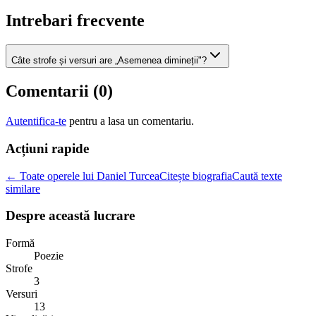
Intrebari frecvente
Câte strofe și versuri are „Asemenea dimineții"?
Comentarii (
0
)
Autentifica-te
pentru a lasa un comentariu.
Acțiuni rapide
← Toate operele lui Daniel Turcea
Citește biografia
Caută texte
similare
Despre această lucrare
Formă
Poezie
Strofe
3
Versuri
13