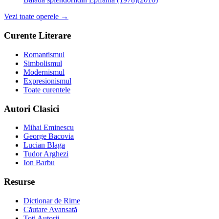
Vezi toate operele →
Curente Literare
Romantismul
Simbolismul
Modernismul
Expresionismul
Toate curentele
Autori Clasici
Mihai Eminescu
George Bacovia
Lucian Blaga
Tudor Arghezi
Ion Barbu
Resurse
Dicționar de Rime
Căutare Avansată
Toți Autorii