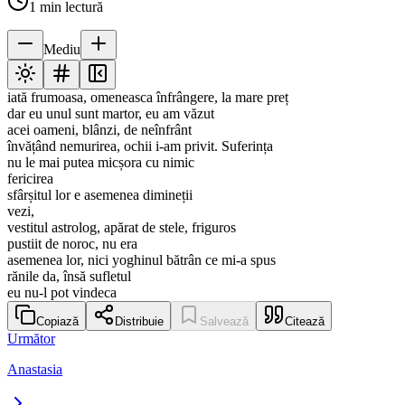
1
min lectură
Mediu
iată frumoasa, omeneasca înfrângere, la mare preț
dar eu unul sunt martor, eu am văzut
acei oameni, blânzi, de neînfrânt
învățând nemurirea, ochii i-am privit. Suferința
nu le mai putea micșora cu nimic
fericirea
sfârșitul lor e asemenea dimineții
vezi,
vestitul astrolog, apărat de stele, friguros
pustiit de noroc, nu era
asemenea lor, nici yoghinul bătrân ce mi-a spus
rănile da, însă sufletul
eu nu-l pot vindeca
Copiază
Distribuie
Salvează
Citează
Următor
Anastasia