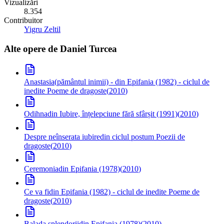
Vizualizări
8.354
Contribuitor
Yigru Zeltil
Alte opere de
Daniel Turcea
Anastasia
(pământul inimii) - din Epifania (1982) - ciclul de
inedite Poeme de dragoste
(
2010
)
Odihna
din Iubire, înțelepciune fără sfârșit (1991)
(
2010
)
Despre neînserata iubire
din ciclul postum Poezii de
dragoste
(
2010
)
Ceremonia
din Epifania (1978)
(
2010
)
Ce va fi
din Epifania (1982) - ciclul de inedite Poeme de
dragoste
(
2010
)
Balada splendorii
din Epifania (1978)
(
2010
)