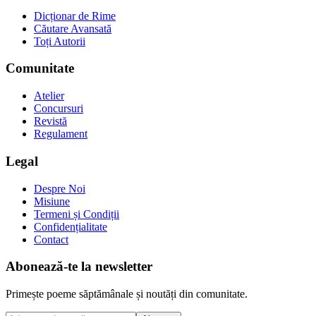
Dicționar de Rime
Căutare Avansată
Toți Autorii
Comunitate
Atelier
Concursuri
Revistă
Regulament
Legal
Despre Noi
Misiune
Termeni și Condiții
Confidențialitate
Contact
Abonează-te la newsletter
Primește poeme săptămânale și noutăți din comunitate.