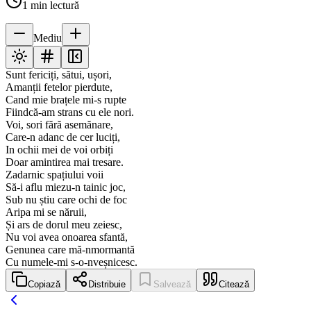
1
min lectură
Mediu
Sunt fericiți, sătui, ușori,
Amanții fetelor pierdute,
Cand mie brațele mi-s rupte
Fiindcă-am strans cu ele nori.
Voi, sori fără asemănare,
Care-n adanc de cer luciți,
In ochii mei de voi orbiți
Doar amintirea mai tresare.
Zadarnic spațiului voii
Să-i aflu miezu-n tainic joc,
Sub nu știu care ochi de foc
Aripa mi se năruii,
Și ars de dorul meu zeiesc,
Nu voi avea onoarea sfantă,
Genunea care mă-nmormantă
Cu numele-mi s-o-nveșnicesc.
Copiază
Distribuie
Salvează
Citează