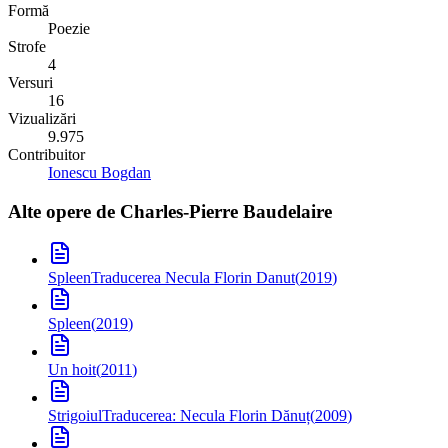
Formă
Poezie
Strofe
4
Versuri
16
Vizualizări
9.975
Contribuitor
Ionescu Bogdan
Alte opere de
Charles-Pierre Baudelaire
Spleen
Traducerea Necula Florin Danut
(
2019
)
Spleen
(
2019
)
Un hoit
(
2011
)
Strigoiul
Traducerea: Necula Florin Dănuț
(
2009
)