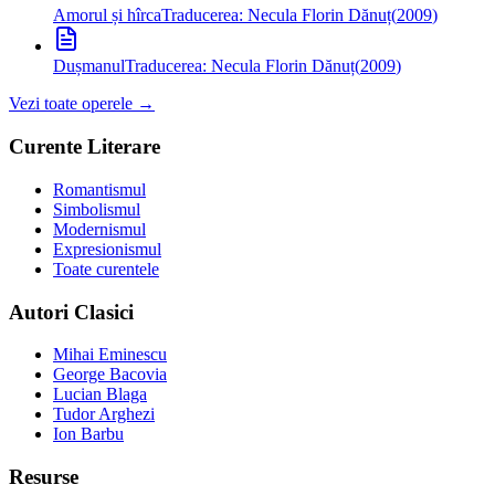
Amorul și hîrca
Traducerea: Necula Florin Dănuț
(
2009
)
Dușmanul
Traducerea: Necula Florin Dănuț
(
2009
)
Vezi toate operele →
Curente Literare
Romantismul
Simbolismul
Modernismul
Expresionismul
Toate curentele
Autori Clasici
Mihai Eminescu
George Bacovia
Lucian Blaga
Tudor Arghezi
Ion Barbu
Resurse