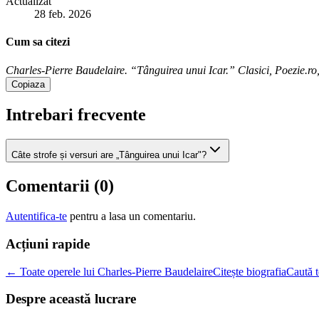
Actualizat
28 feb. 2026
Cum sa citezi
Charles-Pierre Baudelaire. “Tânguirea unui Icar.” Clasici, Poezie.ro, 
Copiaza
Intrebari frecvente
Câte strofe și versuri are „Tânguirea unui Icar"?
Comentarii (
0
)
Autentifica-te
pentru a lasa un comentariu.
Acțiuni rapide
← Toate operele lui Charles-Pierre Baudelaire
Citește biografia
Caută t
Despre această lucrare