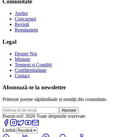
Comunitate
Atelier
Concursuri
Revistă
Regulament
Legal
Despre Noi
Misiune
Termeni și Condiții
Confidențialitate
Contact
Abonează-te la newsletter
Primește poeme săptămânale și noutăți din comunitate.
Abonare
Poezie
.ro
© 2026 Toate drepturile rezervate
Limbă: