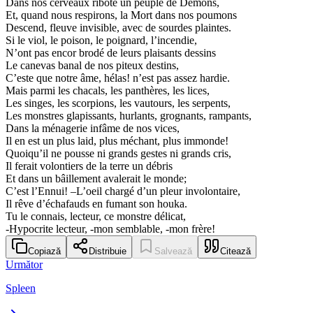
Dans nos cerveaux ribote un peuple de Démons,
Et, quand nous respirons, la Mort dans nos poumons
Descend, fleuve invisible, avec de sourdes plaintes.
Si le viol, le poison, le poignard, l’incendie,
N’ont pas encor brodé de leurs plaisants dessins
Le canevas banal de nos piteux destins,
C’este que notre âme, hélas! n’est pas assez hardie.
Mais parmi les chacals, les panthères, les lices,
Les singes, les scorpions, les vautours, les serpents,
Les monstres glapissants, hurlants, grognants, rampants,
Dans la ménagerie infâme de nos vices,
Il en est un plus laid, plus méchant, plus immonde!
Quoiqu’il ne pousse ni grands gestes ni grands cris,
Il ferait volontiers de la terre un débris
Et dans un bâillement avalerait le monde;
C’est l’Ennui! –L’oeil chargé d’un pleur involontaire,
Il rêve d’échafauds en fumant son houka.
Tu le connais, lecteur, ce monstre délicat,
-Hypocrite lecteur, -mon semblable, -mon frère!
Copiază
Distribuie
Salvează
Citează
Următor
Spleen