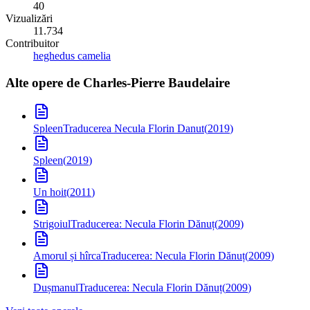
40
Vizualizări
11.734
Contribuitor
heghedus camelia
Alte opere de
Charles-Pierre Baudelaire
Spleen
Traducerea Necula Florin Danut
(
2019
)
Spleen
(
2019
)
Un hoit
(
2011
)
Strigoiul
Traducerea: Necula Florin Dănuț
(
2009
)
Amorul și hîrca
Traducerea: Necula Florin Dănuț
(
2009
)
Dușmanul
Traducerea: Necula Florin Dănuț
(
2009
)