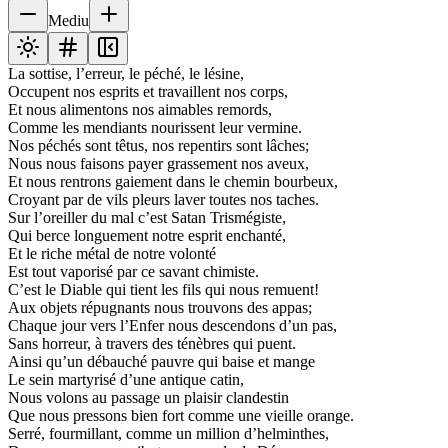
Mediu
La sottise, l’erreur, le péché, le lésine,
Occupent nos esprits et travaillent nos corps,
Et nous alimentons nos aimables remords,
Comme les mendiants nourissent leur vermine.
Nos péchés sont têtus, nos repentirs sont lâches;
Nous nous faisons payer grassement nos aveux,
Et nous rentrons gaiement dans le chemin bourbeux,
Croyant par de vils pleurs laver toutes nos taches.
Sur l’oreiller du mal c’est Satan Trismégiste,
Qui berce longuement notre esprit enchanté,
Et le riche métal de notre volonté
Est tout vaporisé par ce savant chimiste.
C’est le Diable qui tient les fils qui nous remuent!
Aux objets répugnants nous trouvons des appas;
Chaque jour vers l’Enfer nous descendons d’un pas,
Sans horreur, à travers des ténèbres qui puent.
Ainsi qu’un débauché pauvre qui baise et mange
Le sein martyrisé d’une antique catin,
Nous volons au passage un plaisir clandestin
Que nous pressons bien fort comme une vieille orange.
Serré, fourmillant, comme un million d’helminthes,