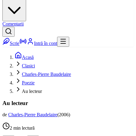
Comentarii
Scrie
Intră în cont
Acasă
Clasici
Charles-Pierre Baudelaire
Poezie
Au lecteur
Au lecteur
de
Charles-Pierre Baudelaire
(
2006
)
2
min lectură