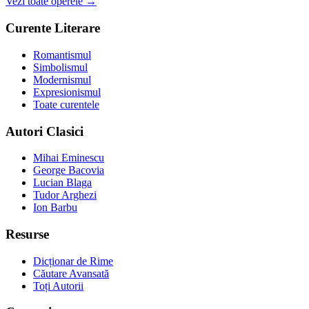
Vezi toate operele →
Curente Literare
Romantismul
Simbolismul
Modernismul
Expresionismul
Toate curentele
Autori Clasici
Mihai Eminescu
George Bacovia
Lucian Blaga
Tudor Arghezi
Ion Barbu
Resurse
Dicționar de Rime
Căutare Avansată
Toți Autorii