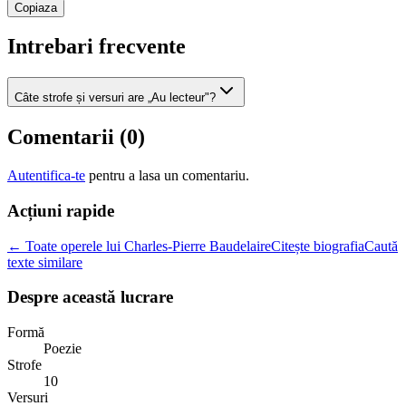
Copiaza
Intrebari frecvente
Câte strofe și versuri are „Au lecteur"?
Comentarii (
0
)
Autentifica-te
pentru a lasa un comentariu.
Acțiuni rapide
← Toate operele lui Charles-Pierre Baudelaire
Citește biografia
Caută
texte similare
Despre această lucrare
Formă
Poezie
Strofe
10
Versuri