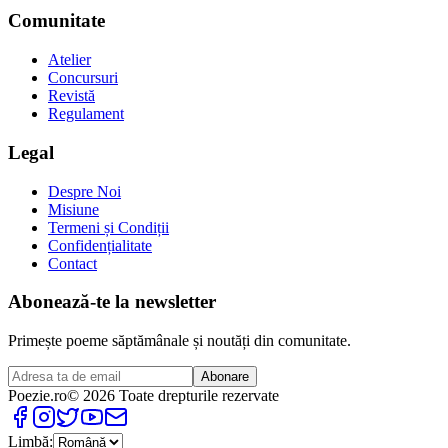
Comunitate
Atelier
Concursuri
Revistă
Regulament
Legal
Despre Noi
Misiune
Termeni și Condiții
Confidențialitate
Contact
Abonează-te la newsletter
Primește poeme săptămânale și noutăți din comunitate.
Abonare
Poezie
.ro
© 2026 Toate drepturile rezervate
Limbă: