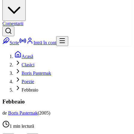
Comentarii
Scrie
Intră în cont
Acasă
Clasici
Boris Pasternak
Poezie
Febbraio
Febbraio
de
Boris Pasternak
(
2005
)
1
min lectură