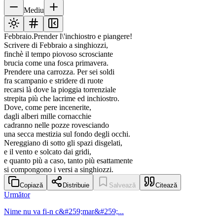
Mediu
Febbraio.Prender l\'inchiostro e piangere!
Scrivere di Febbraio a singhiozzi,
finchè il tempo piovoso scrosciante
brucia come una fosca primavera.
Prendere una carrozza. Per sei soldi
fra scampanio e stridere di ruote
recarsi là dove la pioggia torrenziale
strepita più che lacrime ed inchiostro.
Dove, come pere incenerite,
dagli alberi mille cornacchie
cadranno nelle pozze rovesciando
una secca mestizia sul fondo degli occhi.
Nereggiano di sotto gli spazi disgelati,
e il vento e solcato dai gridi,
e quanto più a caso, tanto più esattamente
si compongono i versi a singhiozzi.
Copiază
Distribuie
Salvează
Citează
Următor
Nime nu va fi-n c&#259;mar&#259;...