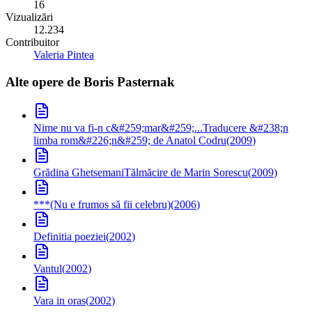
16
Vizualizări
12.234
Contribuitor
Valeria Pintea
Alte opere de
Boris Pasternak
Nime nu va fi-n c&#259;mar&#259;...
Traducere &#238;n
limba rom&#226;n&#259; de Anatol Codru
(
2009
)
Grădina Ghetsemani
Tălmăcire de Marin Sorescu
(
2009
)
***(Nu e frumos să fii celebru)
(
2006
)
Definitia poeziei
(
2002
)
Vantul
(
2002
)
Vara in oras
(
2002
)