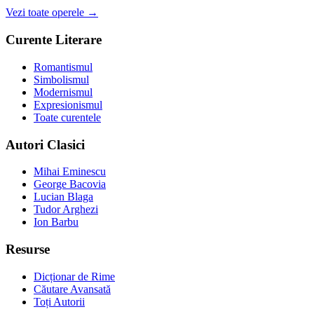
Vezi toate operele →
Curente Literare
Romantismul
Simbolismul
Modernismul
Expresionismul
Toate curentele
Autori Clasici
Mihai Eminescu
George Bacovia
Lucian Blaga
Tudor Arghezi
Ion Barbu
Resurse
Dicționar de Rime
Căutare Avansată
Toți Autorii