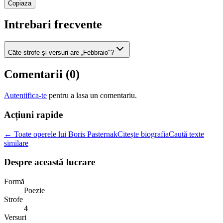
Copiaza
Intrebari frecvente
Câte strofe și versuri are „Febbraio"?
Comentarii (
0
)
Autentifica-te
pentru a lasa un comentariu.
Acțiuni rapide
← Toate operele lui Boris Pasternak
Citește biografia
Caută texte
similare
Despre această lucrare
Formă
Poezie
Strofe
4
Versuri