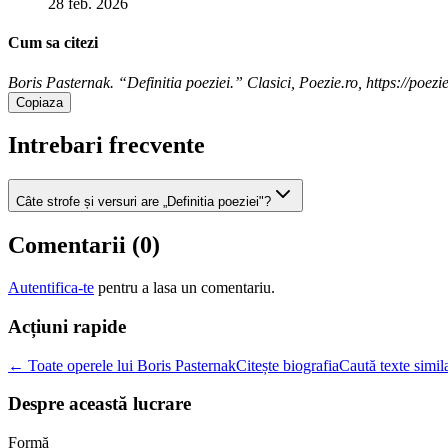
28 feb. 2026
Cum sa citezi
Boris Pasternak. “Definitia poeziei.” Clasici, Poezie.ro, https://poezie
Copiaza
Intrebari frecvente
Câte strofe și versuri are „Definitia poeziei"?
Comentarii (
0
)
Autentifica-te
pentru a lasa un comentariu.
Acțiuni rapide
← Toate operele lui Boris Pasternak
Citește biografia
Caută texte simil
Despre această lucrare
Formă