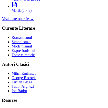
Martie
(
2002
)
Vezi toate operele →
Curente Literare
Romantismul
Simbolismul
Modernismul
Expresionismul
Toate curentele
Autori Clasici
Mihai Eminescu
George Bacovia
Lucian Blaga
Tudor Arghezi
Ion Barbu
Resurse