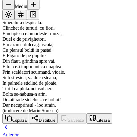
Mediu
Suieratura despicata.
Clinchet de turturi, cu fiori.
E noaptea ce-amorteste frunza,
Duel e de privighetori.
E mazarea dulceag-uscata,
Cu plansul boltii in pastai.
E Figaro de pe pupitre
Din flaut, grindina spre vai.
E tot ce-i important ca noaptea
Prin scaldatori scurmand, vioaie,
Sub stresina, s-aduca steaua,
In palmele sticlind de ploaie.
Turtit ca pluta-ncinsul aer.
Bolta se-nabusa-n arin.
De-ati rade stelelor - ce hohot!
Dar necuprinsul - loc strain.
(traducere de Marin Sorescu)
Copiază
Distribuie
Salvează
Citează
Anterior