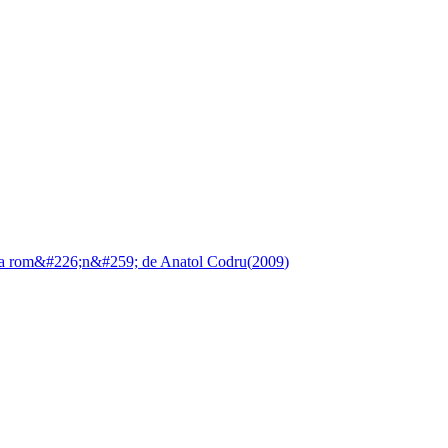
ba rom&#226;n&#259; de Anatol Codru
(
2009
)