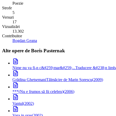
Poezie
Strofe
5
Versuri
17
Vizualizări
13.302
Contribuitor
Bogdan Geana
Alte opere de
Boris Pasternak
Nime nu va fi-n c&#259;mar&#259;...
Traducere &#238;n lim
Grădina Ghetsemani
Tălmăcire de Marin Sorescu
(
2009
)
***(Nu e frumos să fii celebru)
(
2006
)
Vantul
(
2002
)
Vara in oras
(
2002
)