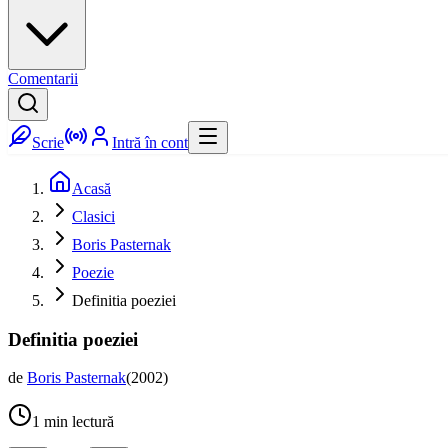
Comentarii
Scrie
Intră în cont
Acasă
Clasici
Boris Pasternak
Poezie
Definitia poeziei
Definitia poeziei
de
Boris Pasternak
(
2002
)
1
min lectură