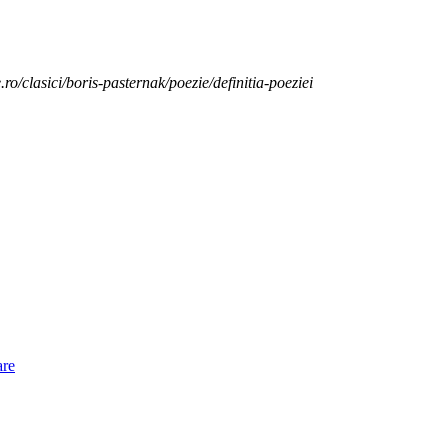
.ro/clasici/boris-pasternak/poezie/definitia-poeziei
are