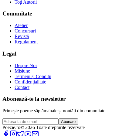
Toți Autorii
Comunitate
Atelier
Concursuri
Revistă
Regulament
Legal
Despre Noi
Misiune
Termeni și Condiții
Confidențialitate
Contact
Abonează-te la newsletter
Primește poeme săptămânale și noutăți din comunitate.
Abonare
Poezie
.ro
© 2026 Toate drepturile rezervate