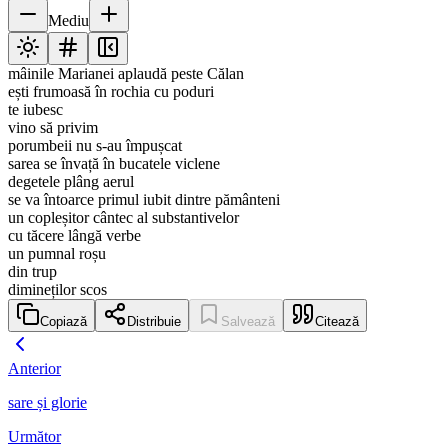
Mediu
mâinile Marianei aplaudă peste Călan
ești frumoasă în rochia cu poduri
te iubesc
vino să privim
porumbeii nu s-au împușcat
sarea se învață în bucatele viclene
degetele plâng aerul
se va întoarce primul iubit dintre pământeni
un copleșitor cântec al substantivelor
cu tăcere lângă verbe
un pumnal roșu
din trup
dimineților scos
Copiază
Distribuie
Salvează
Citează
Anterior
sare și glorie
Următor