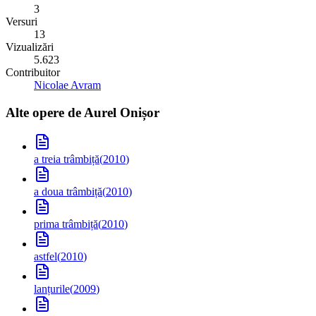
3
Versuri
13
Vizualizări
5.623
Contribuitor
Nicolae Avram
Alte opere de
Aurel Onișor
a treia trâmbiță
(
2010
)
a doua trâmbiță
(
2010
)
prima trâmbiță
(
2010
)
astfel
(
2010
)
lanțurile
(
2009
)