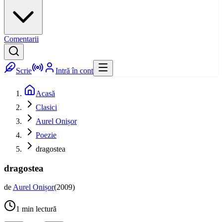
Comentarii
Scrie
Intră în cont
Acasă
Clasici
Aurel Onișor
Poezie
dragostea
dragostea
de
Aurel Onișor
(
2009
)
1
min lectură