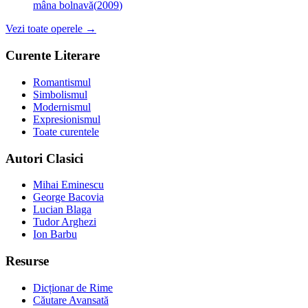
mâna bolnavă
(
2009
)
Vezi toate operele →
Curente Literare
Romantismul
Simbolismul
Modernismul
Expresionismul
Toate curentele
Autori Clasici
Mihai Eminescu
George Bacovia
Lucian Blaga
Tudor Arghezi
Ion Barbu
Resurse
Dicționar de Rime
Căutare Avansată