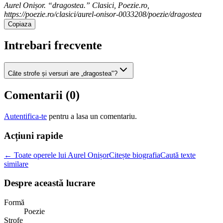
Aurel Onișor. “dragostea.” Clasici, Poezie.ro,
https://poezie.ro/clasici/aurel-onisor-0033208/poezie/dragostea
Copiaza
Intrebari frecvente
Câte strofe și versuri are „dragostea"?
Comentarii (
0
)
Autentifica-te
pentru a lasa un comentariu.
Acțiuni rapide
← Toate operele lui Aurel Onișor
Citește biografia
Caută texte
similare
Despre această lucrare
Formă
Poezie
Strofe