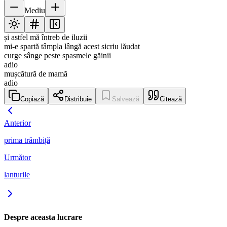
Mediu
și astfel mă întreb de iluzii
mi-e spartă tâmpla lângă acest sicriu lăudat
curge sânge peste spasmele găinii
adio
mușcătură de mamă
adio
Copiază
Distribuie
Salvează
Citează
Anterior
prima trâmbiță
Următor
lanțurile
Despre aceasta lucrare