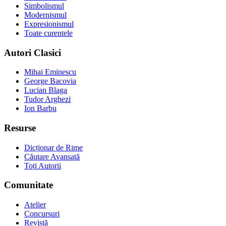
Simbolismul
Modernismul
Expresionismul
Toate curentele
Autori Clasici
Mihai Eminescu
George Bacovia
Lucian Blaga
Tudor Arghezi
Ion Barbu
Resurse
Dicționar de Rime
Căutare Avansată
Toți Autorii
Comunitate
Atelier
Concursuri
Revistă