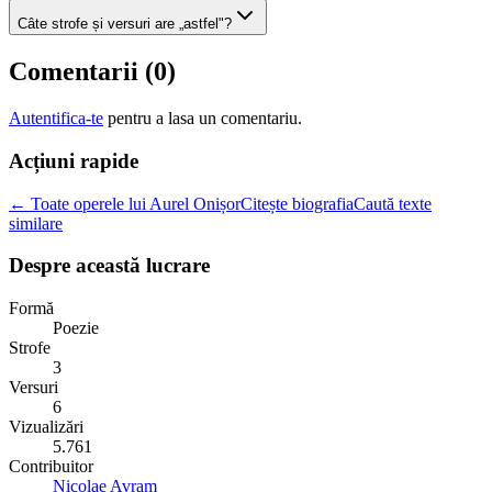
Câte strofe și versuri are „astfel"?
Comentarii (
0
)
Autentifica-te
pentru a lasa un comentariu.
Acțiuni rapide
← Toate operele lui Aurel Onișor
Citește biografia
Caută texte
similare
Despre această lucrare
Formă
Poezie
Strofe
3
Versuri
6
Vizualizări
5.761
Contribuitor
Nicolae Avram