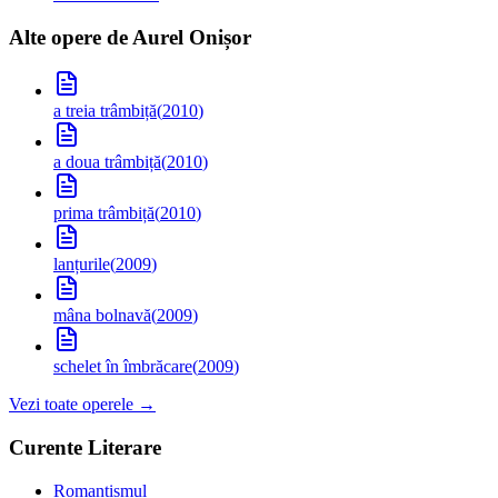
Alte opere de
Aurel Onișor
a treia trâmbiță
(
2010
)
a doua trâmbiță
(
2010
)
prima trâmbiță
(
2010
)
lanțurile
(
2009
)
mâna bolnavă
(
2009
)
schelet în îmbrăcare
(
2009
)
Vezi toate operele →
Curente Literare
Romantismul