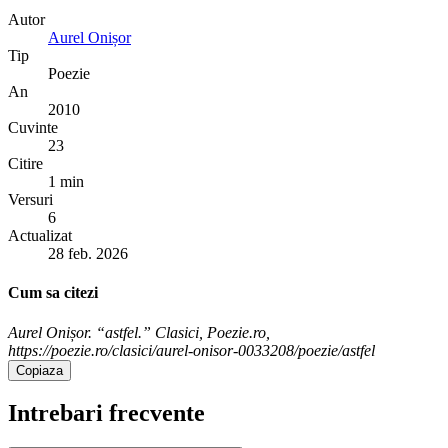
Autor
Aurel Onișor
Tip
Poezie
An
2010
Cuvinte
23
Citire
1 min
Versuri
6
Actualizat
28 feb. 2026
Cum sa citezi
Aurel Onișor. “astfel.” Clasici, Poezie.ro,
https://poezie.ro/clasici/aurel-onisor-0033208/poezie/astfel
Copiaza
Intrebari frecvente