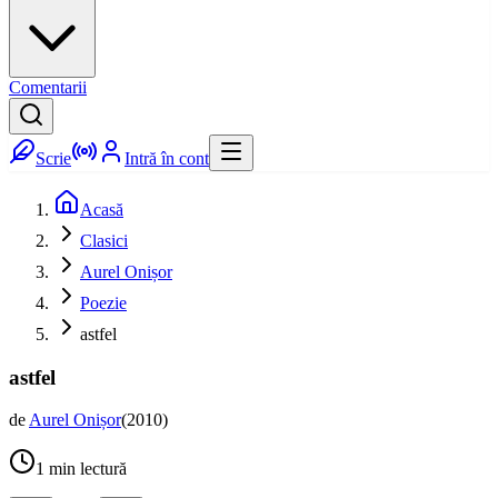
Comentarii
Scrie
Intră în cont
Acasă
Clasici
Aurel Onișor
Poezie
astfel
astfel
de
Aurel Onișor
(
2010
)
1
min lectură