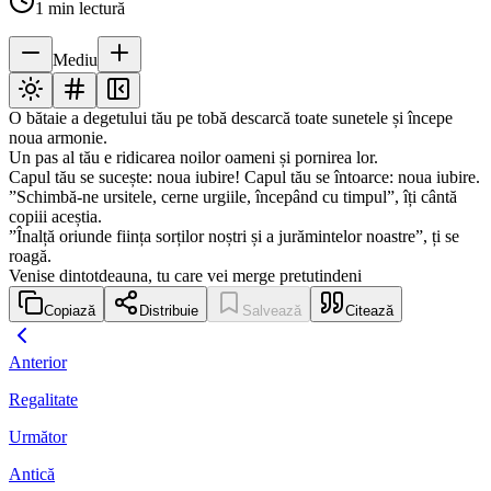
1
min lectură
Mediu
O bătaie a degetului tău pe tobă descarcă toate sunetele și începe
noua armonie.
Un pas al tău e ridicarea noilor oameni și pornirea lor.
Capul tău se sucește: noua iubire! Capul tău se întoarce: noua iubire.
”Schimbă-ne ursitele, cerne urgiile, începând cu timpul”, îți cântă
copiii aceștia.
”Înalță oriunde ființa sorților noștri și a jurămintelor noastre”, ți se
roagă.
Venise dintotdeauna, tu care vei merge pretutindeni
Copiază
Distribuie
Salvează
Citează
Anterior
Regalitate
Următor
Antică