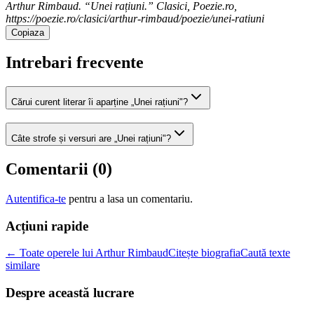
Arthur Rimbaud. “Unei rațiuni.” Clasici, Poezie.ro,
https://poezie.ro/clasici/arthur-rimbaud/poezie/unei-ratiuni
Copiaza
Intrebari frecvente
Cărui curent literar îi aparține „Unei rațiuni"?
Câte strofe și versuri are „Unei rațiuni"?
Comentarii (
0
)
Autentifica-te
pentru a lasa un comentariu.
Acțiuni rapide
← Toate operele lui Arthur Rimbaud
Citește biografia
Caută texte
similare
Despre această lucrare