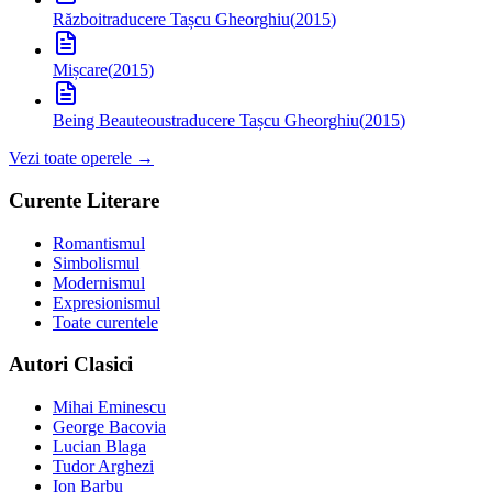
Război
traducere Tașcu Gheorghiu
(
2015
)
Mișcare
(
2015
)
Being Beauteous
traducere Tașcu Gheorghiu
(
2015
)
Vezi toate operele →
Curente Literare
Romantismul
Simbolismul
Modernismul
Expresionismul
Toate curentele
Autori Clasici
Mihai Eminescu
George Bacovia
Lucian Blaga
Tudor Arghezi
Ion Barbu