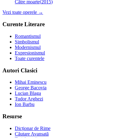
Către moarte
(
2015
)
Vezi toate operele →
Curente Literare
Romantismul
Simbolismul
Modernismul
Expresionismul
Toate curentele
Autori Clasici
Mihai Eminescu
George Bacovia
Lucian Blaga
Tudor Arghezi
Ion Barbu
Resurse
Dicționar de Rime
Căutare Avansată