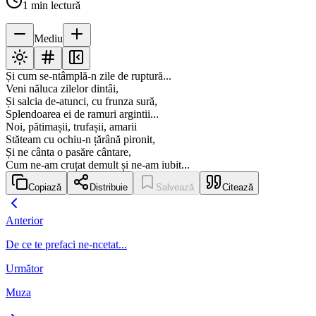
1
min lectură
Mediu
Și cum se-ntâmplă-n zile de ruptură...
Veni năluca zilelor dintâi,
Și salcia de-atunci, cu frunza sură,
Splendoarea ei de ramuri argintii...
Noi, pătimașii, trufașii, amarii
Stăteam cu ochiu-n țărână pironit,
Și ne cânta o pasăre cântare,
Cum ne-am cruțat demult și ne-am iubit...
Copiază
Distribuie
Salvează
Citează
Anterior
De ce te prefaci ne-ncetat...
Următor
Muza