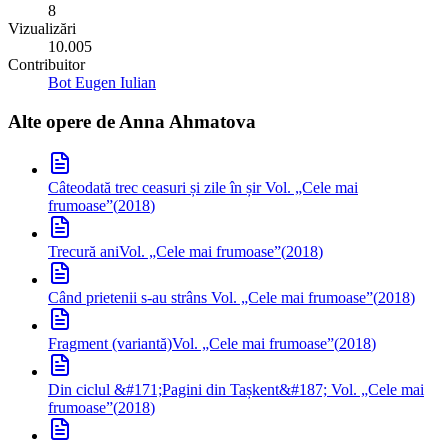
8
Vizualizări
10.005
Contribuitor
Bot Eugen Iulian
Alte opere de
Anna Ahmatova
Câteodată trec ceasuri și zile în șir
Vol. „Cele mai
frumoase”
(
2018
)
Trecură ani
Vol. „Cele mai frumoase”
(
2018
)
Când prietenii s-au strâns
Vol. „Cele mai frumoase”
(
2018
)
Fragment (variantă)
Vol. „Cele mai frumoase”
(
2018
)
Din ciclul &#171;Pagini din Tașkent&#187;
Vol. „Cele mai
frumoase”
(
2018
)