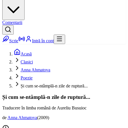
Comentarii
Scrie
Intră în cont
Acasă
Clasici
Anna Ahmatova
Poezie
Și cum se-ntâmplă-n zile de ruptură...
Și cum se-ntâmplă-n zile de ruptură...
Traducere în limba română de Aureliu Busuioc
de
Anna Ahmatova
(
2009
)