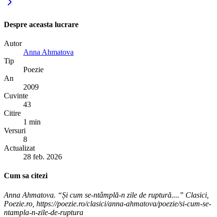
Despre aceasta lucrare
Autor
Anna Ahmatova
Tip
Poezie
An
2009
Cuvinte
43
Citire
1 min
Versuri
8
Actualizat
28 feb. 2026
Cum sa citezi
Anna Ahmatova. “Și cum se-ntâmplă-n zile de ruptură....” Clasici,
Poezie.ro, https://poezie.ro/clasici/anna-ahmatova/poezie/si-cum-se-
ntampla-n-zile-de-ruptura