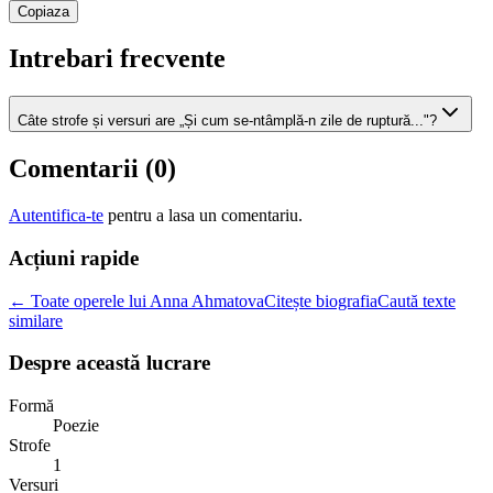
Copiaza
Intrebari frecvente
Câte strofe și versuri are „Și cum se-ntâmplă-n zile de ruptură..."?
Comentarii (
0
)
Autentifica-te
pentru a lasa un comentariu.
Acțiuni rapide
← Toate operele lui Anna Ahmatova
Citește biografia
Caută texte
similare
Despre această lucrare
Formă
Poezie
Strofe
1
Versuri