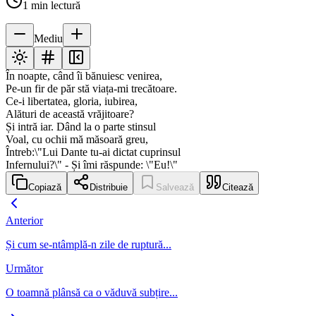
1
min lectură
Mediu
În noapte, când îi bănuiesc venirea,
Pe-un fir de păr stă viața-mi trecătoare.
Ce-i libertatea, gloria, iubirea,
Alături de această vrăjitoare?
Și intră iar. Dând la o parte stinsul
Voal, cu ochii mă măsoară greu,
Întreb:\"Lui Dante tu-ai dictat cuprinsul
Infernului?\" - Și îmi răspunde: \"Eu!\"
Copiază
Distribuie
Salvează
Citează
Anterior
Și cum se-ntâmplă-n zile de ruptură...
Următor
O toamnă plânsă ca o văduvă subțire...