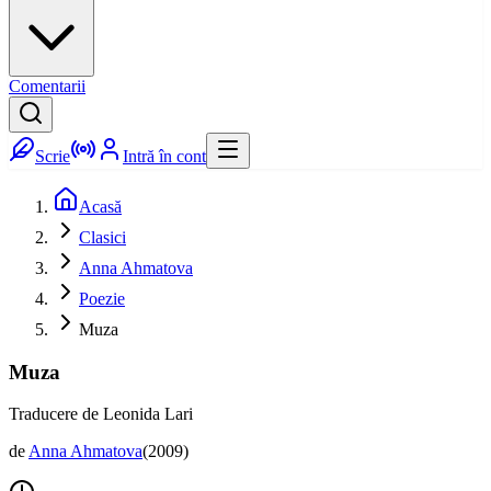
Comentarii
Scrie
Intră în cont
Acasă
Clasici
Anna Ahmatova
Poezie
Muza
Muza
Traducere de Leonida Lari
de
Anna Ahmatova
(
2009
)