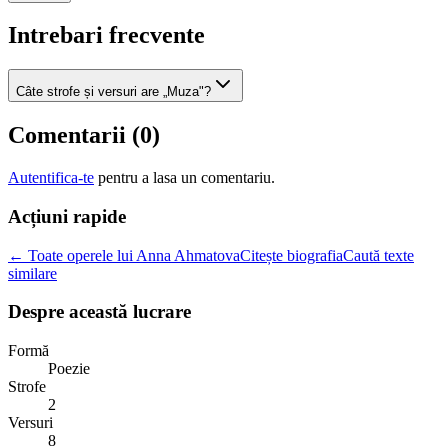
Intrebari frecvente
Câte strofe și versuri are „Muza"?
Comentarii (
0
)
Autentifica-te
pentru a lasa un comentariu.
Acțiuni rapide
← Toate operele lui Anna Ahmatova
Citește biografia
Caută texte
similare
Despre această lucrare
Formă
Poezie
Strofe
2
Versuri
8