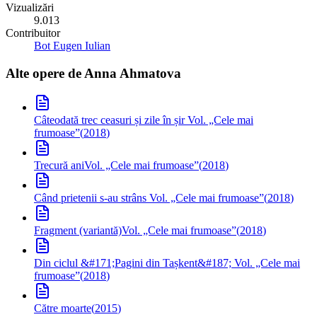
Vizualizări
9.013
Contribuitor
Bot Eugen Iulian
Alte opere de
Anna Ahmatova
Câteodată trec ceasuri și zile în șir
Vol. „Cele mai
frumoase”
(
2018
)
Trecură ani
Vol. „Cele mai frumoase”
(
2018
)
Când prietenii s-au strâns
Vol. „Cele mai frumoase”
(
2018
)
Fragment (variantă)
Vol. „Cele mai frumoase”
(
2018
)
Din ciclul &#171;Pagini din Tașkent&#187;
Vol. „Cele mai
frumoase”
(
2018
)
Către moarte
(
2015
)