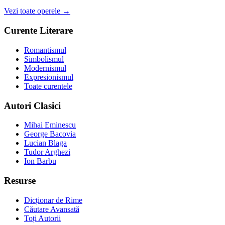
Vezi toate operele →
Curente Literare
Romantismul
Simbolismul
Modernismul
Expresionismul
Toate curentele
Autori Clasici
Mihai Eminescu
George Bacovia
Lucian Blaga
Tudor Arghezi
Ion Barbu
Resurse
Dicționar de Rime
Căutare Avansată
Toți Autorii