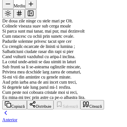
Mediu
De doua zile ninge cu stele mari pe Olt.
Colinele viseaza suav sub cerga moale
Si parca sunt mai tanar, mai pur, mai dezinvolt
Cum ratacesc cu ochii prin sunetc ovale.
Padurile solemne privesc tacut spre cer
Cu crengilc-ncarcate de linisti si lumina ;
Salbaticiuni ciudate rasar din rapi si pier
Cand vulturii vazduhul cu aripa-l inclina.
La cotul unde-arinii se dau uimiti in laturi
Sub frunti sa li se-astearna oglinzile miscate,
Privirea mea dcschide larg zarea de omaturi,
Si-mi vii din amintire cu genele mirate.
Aud prin iarba arsa de ani incet cum treci,
Si degetele tale lung parul mi-1 resfira.
Cum peste noi coboara cristale moi si reci,
Eu mina-mi trec prin astre ca pe-o albastra lira.
Copiază
Distribuie
Salvează
Citează
Anterior