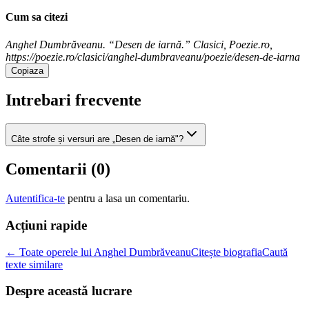
Cum sa citezi
Anghel Dumbrăveanu. “Desen de iarnă.” Clasici, Poezie.ro,
https://poezie.ro/clasici/anghel-dumbraveanu/poezie/desen-de-iarna
Copiaza
Intrebari frecvente
Câte strofe și versuri are „Desen de iarnă"?
Comentarii (
0
)
Autentifica-te
pentru a lasa un comentariu.
Acțiuni rapide
← Toate operele lui Anghel Dumbrăveanu
Citește biografia
Caută
texte similare
Despre această lucrare