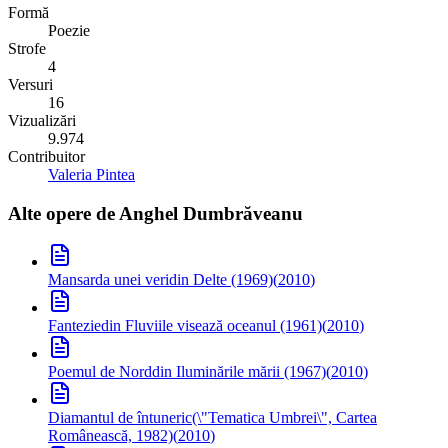
Formă
Poezie
Strofe
4
Versuri
16
Vizualizări
9.974
Contribuitor
Valeria Pintea
Alte opere de
Anghel Dumbrăveanu
Mansarda unei veri
din Delte (1969)
(
2010
)
Fantezie
din Fluviile visează oceanul (1961)
(
2010
)
Poemul de Nord
din Iluminările mării (1967)
(
2010
)
Diamantul de întuneric
(\"Tematica Umbrei\", Cartea
Românească, 1982)
(
2010
)