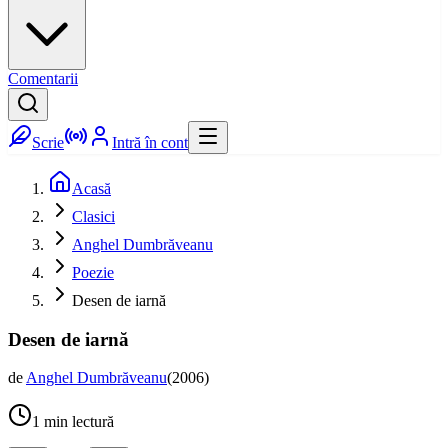
Comentarii
Scrie
Intră în cont
Acasă
Clasici
Anghel Dumbrăveanu
Poezie
Desen de iarnă
Desen de iarnă
de
Anghel Dumbrăveanu
(
2006
)
1
min lectură