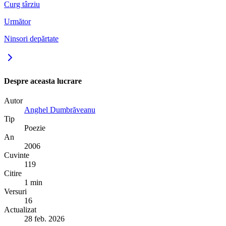
Curg târziu
Următor
Ninsori depărtate
Despre aceasta lucrare
Autor
Anghel Dumbrăveanu
Tip
Poezie
An
2006
Cuvinte
119
Citire
1 min
Versuri
16
Actualizat
28 feb. 2026