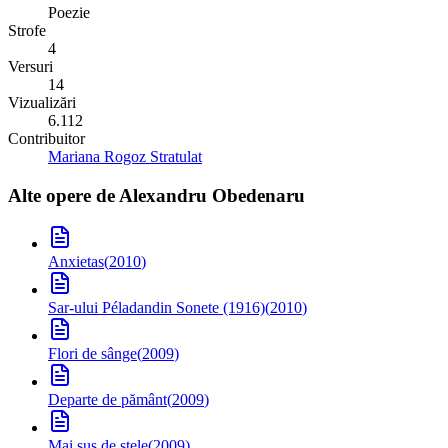
Poezie
Strofe
4
Versuri
14
Vizualizări
6.112
Contribuitor
Mariana Rogoz Stratulat
Alte opere de
Alexandru Obedenaru
Anxietas
(
2010
)
Sar-ului Péladan
din Sonete (1916)
(
2010
)
Flori de sânge
(
2009
)
Departe de pământ
(
2009
)
Mai sus de stele
(
2009
)