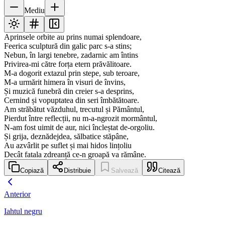
Mediu
Aprinsele orbite au prins numai splendoare,
Feerica sculptură din galic parc s-a stins;
Nebun, în largi tenebre, zadarnic am întins
Privirea-mi către forța etern prăvălitoare.
M-a dogorit extazul prin stepe, sub teroare,
M-a urmărit himera în visuri de învins,
Și muzică funebră din creier s-a desprins,
Cernind și vopuptatea din seri îmbătătoare.
Am străbătut văzduhul, trecutul și Pământul,
Pierdut între reflecții, nu m-a-ngrozit mormântul,
N-am fost uimit de aur, nici încleștat de-orgoliu.
Și grija, deznădejdea, sălbatice stăpâne,
Au azvârlit pe suflet și mai hidos lințoliu
Decât fatala zdreanță ce-n groapă va rămâne.
Copiază
Distribuie
Salvează
Citează
Anterior
Iahtul negru