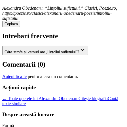
Alexandru Obedenaru. “Lințoliul sufletului.” Clasici, Poezie.ro,
https://poezie.ro/clasici/alexandru-obedenaru/poezie/lintoliul-
sufletului
Copiaza
Intrebari frecvente
Câte strofe și versuri are „Lințoliul sufletului"?
Comentarii (
0
)
Autentifica-te
pentru a lasa un comentariu.
Acțiuni rapide
← Toate operele lui Alexandru Obedenaru
Citește biografia
Caută
texte similare
Despre această lucrare
Formă