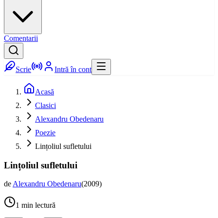
Comentarii
Scrie
Intră în cont
Acasă
Clasici
Alexandru Obedenaru
Poezie
Lințoliul sufletului
Lințoliul sufletului
de
Alexandru Obedenaru
(
2009
)
1
min lectură