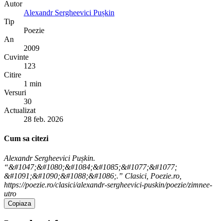
Autor
Alexandr Sergheevici Pușkin
Tip
Poezie
An
2009
Cuvinte
123
Citire
1 min
Versuri
30
Actualizat
28 feb. 2026
Cum sa citezi
Alexandr Sergheevici Pușkin.
“&#1047;&#1080;&#1084;&#1085;&#1077;&#1077;
&#1091;&#1090;&#1088;&#1086;.” Clasici, Poezie.ro,
https://poezie.ro/clasici/alexandr-sergheevici-puskin/poezie/zimnee-
utro
Copiaza