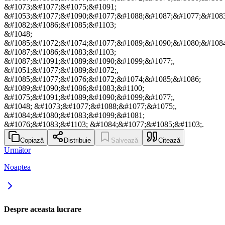
&#1073;&#1077;&#1075;&#1091;
&#1053;&#1077;&#1090;&#1077;&#1088;&#1087;&#1077;&#1083
&#1082;&#1086;&#1085;&#1103;
&#1048;
&#1085;&#1072;&#1074;&#1077;&#1089;&#1090;&#1080;&#1084
&#1087;&#1086;&#1083;&#1103;
&#1087;&#1091;&#1089;&#1090;&#1099;&#1077;,
&#1051;&#1077;&#1089;&#1072;,
&#1085;&#1077;&#1076;&#1072;&#1074;&#1085;&#1086;
&#1089;&#1090;&#1086;&#1083;&#1100;
&#1075;&#1091;&#1089;&#1090;&#1099;&#1077;,
&#1048; &#1073;&#1077;&#1088;&#1077;&#1075;,
&#1084;&#1080;&#1083;&#1099;&#1081;
&#1076;&#1083;&#1103; &#1084;&#1077;&#1085;&#1103;.
Copiază
Distribuie
Salvează
Citează
Următor
Noaptea
Despre aceasta lucrare