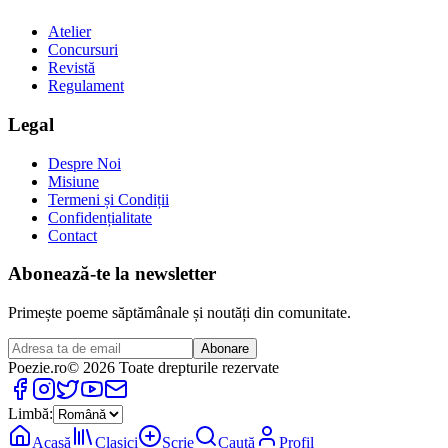
Atelier
Concursuri
Revistă
Regulament
Legal
Despre Noi
Misiune
Termeni și Condiții
Confidențialitate
Contact
Abonează-te la newsletter
Primește poeme săptămânale și noutăți din comunitate.
Abonare
Poezie
.ro
© 2026 Toate drepturile rezervate
Limbă:
Acasă
Clasici
Scrie
Caută
Profil