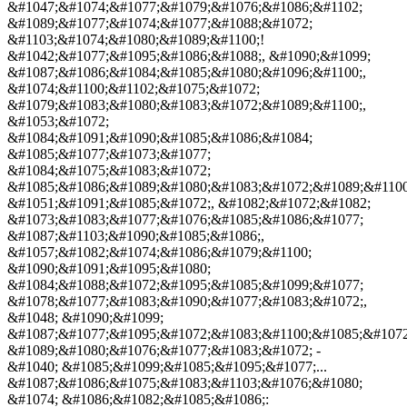
&#1047;&#1074;&#1077;&#1079;&#1076;&#1086;&#1102;
&#1089;&#1077;&#1074;&#1077;&#1088;&#1072;
&#1103;&#1074;&#1080;&#1089;&#1100;!
&#1042;&#1077;&#1095;&#1086;&#1088;, &#1090;&#1099;
&#1087;&#1086;&#1084;&#1085;&#1080;&#1096;&#1100;,
&#1074;&#1100;&#1102;&#1075;&#1072;
&#1079;&#1083;&#1080;&#1083;&#1072;&#1089;&#1100;,
&#1053;&#1072;
&#1084;&#1091;&#1090;&#1085;&#1086;&#1084;
&#1085;&#1077;&#1073;&#1077;
&#1084;&#1075;&#1083;&#1072;
&#1085;&#1086;&#1089;&#1080;&#1083;&#1072;&#1089;&#1100
&#1051;&#1091;&#1085;&#1072;, &#1082;&#1072;&#1082;
&#1073;&#1083;&#1077;&#1076;&#1085;&#1086;&#1077;
&#1087;&#1103;&#1090;&#1085;&#1086;,
&#1057;&#1082;&#1074;&#1086;&#1079;&#1100;
&#1090;&#1091;&#1095;&#1080;
&#1084;&#1088;&#1072;&#1095;&#1085;&#1099;&#1077;
&#1078;&#1077;&#1083;&#1090;&#1077;&#1083;&#1072;,
&#1048; &#1090;&#1099;
&#1087;&#1077;&#1095;&#1072;&#1083;&#1100;&#1085;&#1072
&#1089;&#1080;&#1076;&#1077;&#1083;&#1072; -
&#1040; &#1085;&#1099;&#1085;&#1095;&#1077;...
&#1087;&#1086;&#1075;&#1083;&#1103;&#1076;&#1080;
&#1074; &#1086;&#1082;&#1085;&#1086;: