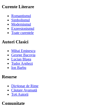
Curente Literare
Romantismul
Simbolismul
Modernismul
Expresionismul
Toate curentele
Autori Clasici
Mihai Eminescu
George Bacovia
Lucian Blaga
Tudor Arghezi
Ion Barbu
Resurse
Dicționar de Rime
Căutare Avansată
Toți Autorii
Comunitate