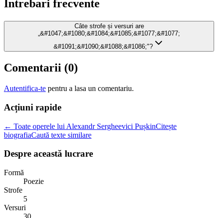
Intrebari frecvente
Câte strofe și versuri are
„&#1047;&#1080;&#1084;&#1085;&#1077;&#1077;
&#1091;&#1090;&#1088;&#1086;"?
Comentarii (
0
)
Autentifica-te
pentru a lasa un comentariu.
Acțiuni rapide
← Toate operele lui Alexandr Sergheevici Pușkin
Citește
biografia
Caută texte similare
Despre această lucrare
Formă
Poezie
Strofe
5
Versuri
30