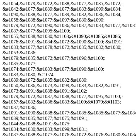
&#1054;&#1079;&#1072;&#1088;&#1077;&#1085;&#1072;.
&#1042;&#1077;&#1089;&#1077;&#1083;&#1099;&#1084;
&#1090;&#1088;&#1077;&#1089;&#1082;&#1086;&#1084;
&#1058;&#1088;&#1077;&#1097;&#1080;&#1090;
&#1079;&#1072;&#1090;&#1086;&#1087;&#1083;&#1077;&#1085
&#1087;&#1077;&#1095;&#1100;.
&#1055;&#1088;&#1080;&#1103;&#1090;&#1085;&#1086;
&#1076;&#1091;&#1084;&#1072;&#1090;&#1100; &#1091;
&#1083;&#1077;&#1078;&#1072;&#1085;&#1082;&#1080;.
&#1053;&#1086;
&#1079;&#1085;&#1072;&#1077;&#1096;&#1100;:
&#1085;&#1077;
&#1074;&#1077;&#1083;&#1077;&#1090;&#1100;
&#1083;&#1080; &#1074;
&#1089;&#1072;&#1085;&#1082;&#1080;
&#1050;&#1086;&#1073;&#1099;&#1083;&#1082;&#1091;
&#1073;&#1091;&#1088;&#1091;&#1102;
&#1079;&#1072;&#1087;&#1088;&#1077;&#1095;&#1100;?
&#1057;&#1082;&#1086;&#1083;&#1100;&#1079;&#1103;
&#1087;&#1086;
&#1091;&#1090;&#1088;&#1077;&#1085;&#1085;&#1077;&#1084
&#1089;&#1085;&#1077;&#1075;&#1091;,
&#1044;&#1088;&#1091;&#1075;
&#1084;&#1080;&#1083;&#1099;&#1081;,
&#1087;&#1088;&#1077;&#1076;&#1072;&#1076;&#1080;&#1084