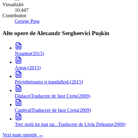
Vizualizări
10.447
Contribuitor
George Pașa
Alte opere de
Alexandr Sergheevici Pușkin
Noaptea
(
2015
)
Arion
-
(
2015
)
Privighetoarea și trandafirul
-
(
2015
)
Dădacei
Traducere de Igor Crețu
(
2009
)
Captivul
Traducere de Igor Crețu
(
2009
)
Trec norii tot mai rar...
Traducere de Liviu Deleanu
(
2009
)
Vezi toate operele →