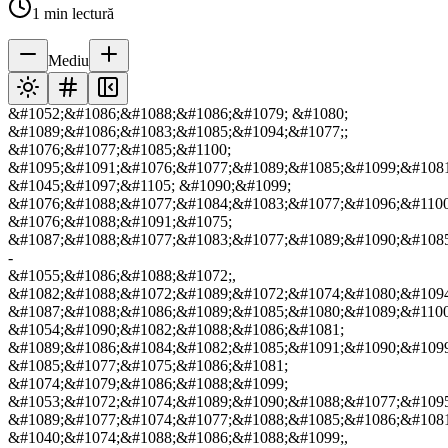
1
min lectură
Mediu
&#1052;&#1086;&#1088;&#1086;&#1079; &#1080;
&#1089;&#1086;&#1083;&#1085;&#1094;&#1077;;
&#1076;&#1077;&#1085;&#1100;
&#1095;&#1091;&#1076;&#1077;&#1089;&#1085;&#1099;&#1081
&#1045;&#1097;&#1105; &#1090;&#1099;
&#1076;&#1088;&#1077;&#1084;&#1083;&#1077;&#1096;&#1100
&#1076;&#1088;&#1091;&#1075;
&#1087;&#1088;&#1077;&#1083;&#1077;&#1089;&#1090;&#1085
-
&#1055;&#1086;&#1088;&#1072;,
&#1082;&#1088;&#1072;&#1089;&#1072;&#1074;&#1080;&#1094
&#1087;&#1088;&#1086;&#1089;&#1085;&#1080;&#1089;&#1100
&#1054;&#1090;&#1082;&#1088;&#1086;&#1081;
&#1089;&#1086;&#1084;&#1082;&#1085;&#1091;&#1090;&#1099
&#1085;&#1077;&#1075;&#1086;&#1081;
&#1074;&#1079;&#1086;&#1088;&#1099;
&#1053;&#1072;&#1074;&#1089;&#1090;&#1088;&#1077;&#1095
&#1089;&#1077;&#1074;&#1077;&#1088;&#1085;&#1086;&#1081
&#1040;&#1074;&#1088;&#1086;&#1088;&#1099;,