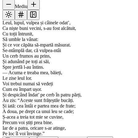
Mediu
Leul, lupul, vulpea și câinele odat’,
Ca niște buni vecini, s-au fost alcătuit,
Cu toții întrunit,
Să umble la vânat:
Și ce vor căpăta să-mpartă măsurat.
Se-ntâmplă dar, că vulpea-ntâi
Un cerb frumos au prins,
Și adunând pe toți ai săi,
Spre jertfă l-au întins.
— Acuma e treaba mea, băieți,
Le zise leul lor.
Voi trebui numai să vedeți
Cum eu împart ușor.
Și despicând îndat’ pe cerb în patru părți,
Au zis: “Aceste sunt frățeștile bucăți.
Și iată: cea întâi e partea mea de frate;
A doua, pe drept ca unui leu se cade;
Ș-acea a treia tot mie se cuvine,
Precum voi știți prea bine.
Iar de a patra, oricare s-ar atinge,
Pe loc îl voi învinge.”