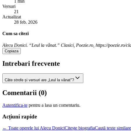
1 min
Versuri
21
Actualizat
28 feb. 2026
Cum sa citezi
Alecu Donici. “Leul la vânat.” Clasici, Poezie.ro, https://poezie.ro/cl
Copiaza
Intrebari frecvente
Câte strofe și versuri are „Leul la vânat"?
Comentarii (
0
)
Autentifica-te
pentru a lasa un comentariu.
Acțiuni rapide
← Toate operele lui Alecu Donici
Citește biografia
Caută texte similare