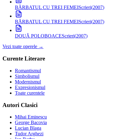
BÃRBATUL CU TREI FEMEI
Scrieri
(
2007
)
BÃRBATUL CU TREI FEMEI
Scrieri
(
2007
)
DOUÃ POLOBOACE
Scrieri
(
2007
)
Vezi toate operele →
Curente Literare
Romantismul
Simbolismul
Modernismul
Expresionismul
Toate curentele
Autori Clasici
Mihai Eminescu
George Bacovia
Lucian Blaga
Tudor Arghezi