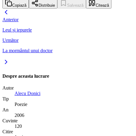
Copiază
Distribuie
Salvează
Citează
Anterior
Leul și iepurele
Următor
La mormântul unui doctor
Despre aceasta lucrare
Autor
Alecu Donici
Tip
Poezie
An
2006
Cuvinte
120
Citire