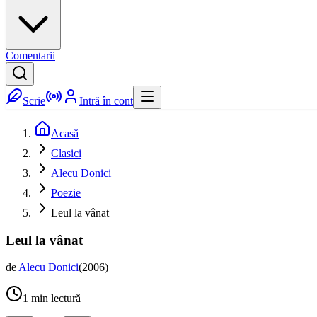
Comentarii
Scrie
Intră în cont
Acasă
Clasici
Alecu Donici
Poezie
Leul la vânat
Leul la vânat
de
Alecu Donici
(
2006
)
1
min lectură