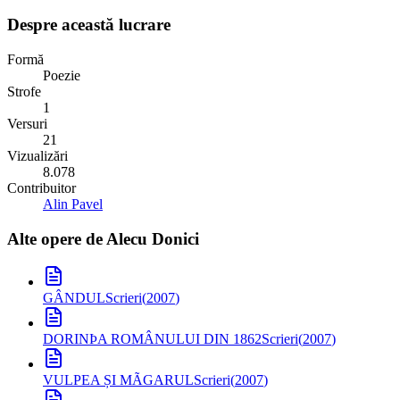
Despre această lucrare
Formă
Poezie
Strofe
1
Versuri
21
Vizualizări
8.078
Contribuitor
Alin Pavel
Alte opere de
Alecu Donici
GÂNDUL
Scrieri
(
2007
)
DORINÞA ROMÂNULUI DIN 1862
Scrieri
(
2007
)
VULPEA ȘI MÃGARUL
Scrieri
(
2007
)