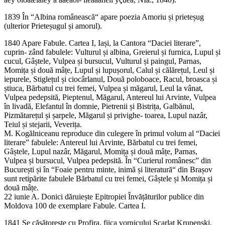
1839 În “Albina românească“ apare poezia Amoriu și prieteșug
(ulterior Prieteșugul și amorul).
1840 Apare Fabule. Cartea I, Iași, la Cantora “Daciei literare”,
cuprin- zând fabulele: Vulturul și albina, Greierul și furnica, Lupul și
cucul, Gâștele, Vulpea și bursucul, Vulturul și paingul, Parnas,
Momița și două mâțe, Lupul și lupușorul, Calul și călărețul, Leul și
iepurele, Stiglețul și ciocârlanul, Două poloboace, Racul, broasca și
știuca, Bărbatul cu trei femei, Vulpea și măgarul, Leul la vânat,
Vulpea pedepsită, Pieptenul, Măgarul, Antereul lui Arvinte, Vulpea
în livadă, Elefantul în domnie, Pietrenii și Bistrița, Galbănul,
Pizmătarețul și șarpele, Măgarul și privighe- toarea, Lupul nazâr,
Teiul și stejarii, Veverița.
M. Kogălniceanu reproduce din culegere în primul volum al “Daciei
literare” fabulele: Antereul lui Arvinte, Bărbatul cu trei femei,
Gâștele, Lupul nazâr, Măgarul, Momița și două mâțe, Parnas,
Vulpea și bursucul, Vulpea pedepsită. În “Curierul românesc” din
București și în “Foaie pentru minte, inimă și literatură“ din Brașov
sunt retipărite fabulele Bărbatul cu trei femei, Gâștele și Momița și
două mâțe.
22 iunie A. Donici dăruiește Epitropiei Învățăturilor publice din
Moldova 100 de exemplare Fabule. Cartea I.
1841 Se căsătorește cu Profira, fiica vornicului Scarlat Krupenski.