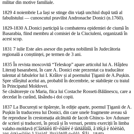
militar din motive familiale.
1829 4 noiembrie La Iași se stinge din viață unchiul după tată al
fabulistului — cunoscutul pravilist Andronache Donici (n.1760).
1829-1830 A.Donici participă la combaterea epidemiei de ciumă în
Basarabia, fiind membru al comisiei de la Ciuciuleni, organizată în
acest scop.
1831 7 iulie Este ales asesor din partea nobilimii în Judecătoria
regională a conștiinței, pe termen de 3 ani.
1835 În revista moscovită “Teleskop” apare articolul lui A. Hâjdeu
Literați basarabeni, în care A. Donici este prezentat ca traducător
talentat al fabulelor lui I. Krâlov și al poemului Țiganii de A.Pușkin.
Spre sfârșitul acelui an, probabil în decembrie, se stabilește cu traiul
în Principatul Moldovei.
Se căsătorește cu Maria, fiica lui Costache Rosseti-Bălănescu, care a
decedat în curând, lăsându-i doi copii.
1837 La București se tipărește, în ediție aparte, poemul Țiganii de A.
Pușkin în traducerea lui Donici, din care unele fragmente aveau să
fie reproduse în crestomația alcătuită de Iacob Ghincu- lov Adunare
de scrieri și traduceri, în proză și în versuri, pentru exerciții în limba
valaho-moldavă (Cîáðàíèå ñî÷èíåíèé è ïåðåâîäîâ, â ïðîçå è ñòèõàõ,
äëÿ óïðàæíåíèÿ â âàëàõî- ìîëäàâñêîì ÿçûêå, ÑÏá., 1840).