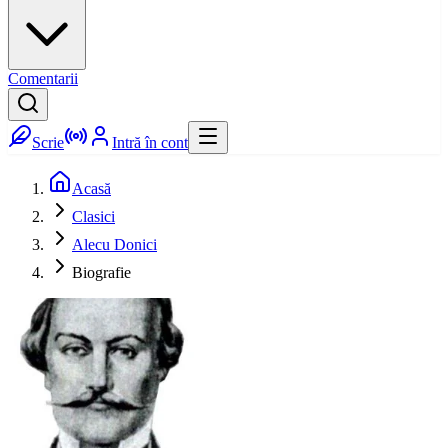
Comentarii
Scrie
Intră în cont
Acasă
Clasici
Alecu Donici
Biografie