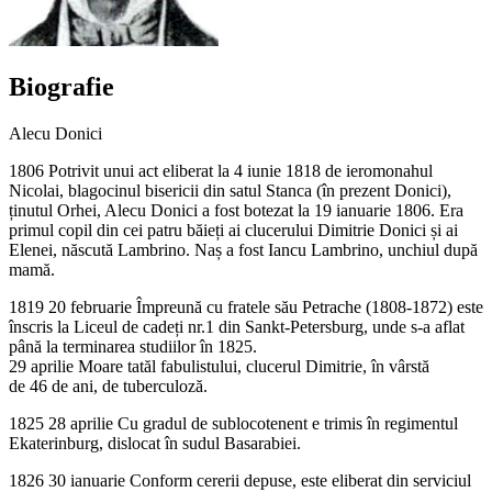
Biografie
Alecu Donici
1806 Potrivit unui act eliberat la 4 iunie 1818 de ieromonahul
Nicolai, blagocinul bisericii din satul Stanca (în prezent Donici),
ținutul Orhei, Alecu Donici a fost botezat la 19 ianuarie 1806. Era
primul copil din cei patru băieți ai clucerului Dimitrie Donici și ai
Elenei, născută Lambrino. Naș a fost Iancu Lambrino, unchiul după
mamă.
1819 20 februarie Împreună cu fratele său Petrache (1808-1872) este
înscris la Liceul de cadeți nr.1 din Sankt-Petersburg, unde s-a aflat
până la terminarea studiilor în 1825.
29 aprilie Moare tatăl fabulistului, clucerul Dimitrie, în vârstă
de 46 de ani, de tuberculoză.
1825 28 aprilie Cu gradul de sublocotenent e trimis în regimentul
Ekaterinburg, dislocat în sudul Basarabiei.
1826 30 ianuarie Conform cererii depuse, este eliberat din serviciul