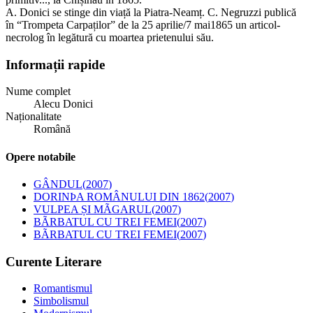
A. Donici se stinge din viață la Piatra-Neamț. C. Negruzzi publică
în “Trompeta Carpaților” de la 25 aprilie/7 mai1865 un articol-
necrolog în legătură cu moartea prietenului său.
Informații rapide
Nume complet
Alecu Donici
Naționalitate
Română
Opere notabile
GÂNDUL
(
2007
)
DORINÞA ROMÂNULUI DIN 1862
(
2007
)
VULPEA ȘI MÃGARUL
(
2007
)
BÃRBATUL CU TREI FEMEI
(
2007
)
BÃRBATUL CU TREI FEMEI
(
2007
)
Curente Literare
Romantismul
Simbolismul