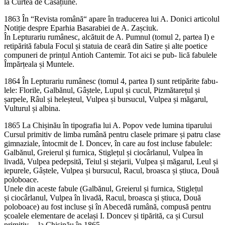
la Curtea de Casațiune.
1863 În “Revista română“ apare în traducerea lui A. Donici articolul
Notiție despre Eparhia Basarabiei de A. Zașciuk.
În Lepturariu rumânesc, alcătuit de A. Pumnul (tomul 2, partea I) e
retipărită fabula Focul și statuia de ceară din Satire și alte poetice
compuneri de prințul Antioh Cantemir. Tot aici se pub- lică fabulele
Împărțeala și Muntele.
1864 În Lepturariu rumânesc (tomul 4, partea I) sunt retipărite fabu-
lele: Florile, Galbănul, Gâștele, Lupul și cucul, Pizmătarețul și
șarpele, Râul și heleșteul, Vulpea și bursucul, Vulpea și măgarul,
Vulturul și albina.
1865 La Chișinău în tipografia lui A. Popov vede lumina tiparului
Cursul primitiv de limba rumână pentru clasele primare și patru clase
gimnaziale, întocmit de I. Doncev, în care au fost incluse fabulele:
Galbănul, Greierul și furnica, Stiglețul și ciocârlanul, Vulpea în
livadă, Vulpea pedepsită, Teiul și stejarii, Vulpea și măgarul, Leul și
iepurele, Gâștele, Vulpea și bursucul, Racul, broasca și știuca, Două
poloboace.
Unele din aceste fabule (Galbănul, Greierul și furnica, Stiglețul
și ciocârlanul, Vulpea în livadă, Racul, broasca și știuca, Două
poloboace) au fost incluse și în Abecedă rumână, compusă pentru
școalele elementare de același I. Doncev și tipărită, ca și Cursul
primitiv..., la Chișinău în 1865.