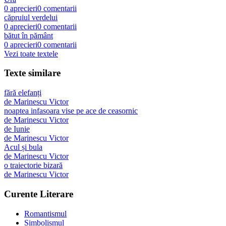
0
aprecieri
0
comentarii
căpruiul verdelui
0
aprecieri
0
comentarii
bătut în pământ
0
aprecieri
0
comentarii
Vezi toate textele
Texte similare
fără elefanți
de
Marinescu Victor
noaptea infasoara vise pe ace de ceasornic
de
Marinescu Victor
de Iunie
de
Marinescu Victor
Acul și bula
de
Marinescu Victor
o traiectorie bizară
de
Marinescu Victor
Curente Literare
Romantismul
Simbolismul