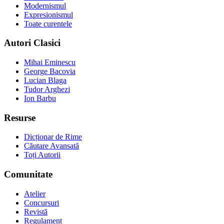
Modernismul
Expresionismul
Toate curentele
Autori Clasici
Mihai Eminescu
George Bacovia
Lucian Blaga
Tudor Arghezi
Ion Barbu
Resurse
Dicționar de Rime
Căutare Avansată
Toți Autorii
Comunitate
Atelier
Concursuri
Revistă
Regulament