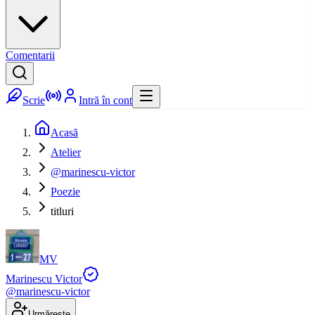
Comentarii
Scrie
Intră în cont
Acasă
Atelier
@marinescu-victor
Poezie
titluri
MV
Marinescu Victor
@
marinescu-victor
Urmărește