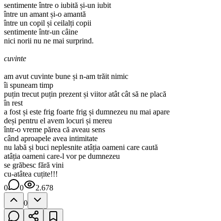
sentimente între o iubită și-un iubit
între un amant și-o amantă
între un copil și ceilalți copii
sentimente într-un câine
nici norii nu ne mai surprind.
cuvinte
am avut cuvinte bune și n-am trăit nimic
îi spuneam timp
puțin trecut puțin prezent și viitor atât cât să ne placă
în rest
a fost și este frig foarte frig și dumnezeu nu mai apare
deși pentru el avem locuri și mereu
într-o vreme părea că aveau sens
când aproapele avea intimitate
nu labă și buci neplesnite atâția oameni care caută
atâția oameni care-l vor pe dumnezeu
se grăbesc fără vini
cu-atâtea cuțite!!!
0
0
2.678
0