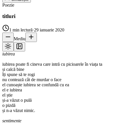
Poezie
titluri
1
min lectură
·
29 ianuarie 2020
Mediu
iubirea
iubirea poate fi cineva care intră cu picioarele în viața ta
și calcă bine
îți spune să te rogi
nu contează cât de murdar o face
el cunoaște iubirea se confundă cu ea
el e iubirea
el știe
și-a văzut o pulă
o pizdă
și n-a văzut nimic.
sentimente