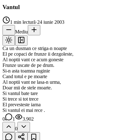
Vantul
1
min lectură
·
24 iunie 2003
Mediu
Ca un dusman ce striga-n noapte
El pe copaci de frunze ii dezgoleste,
Al noptii vant ce acum goneste
Frunze uscate de pe drum.
Si-n asta toamna ruginie
Cand totul e pe moarte
Al noptii vant ne lasa-n urma,
Doar mii de stele moarte.
Si vantul bate tare
Si trece si tot trece
El prevesteste iarna
Si vantul ei mai rece .
0
1
3.902
0