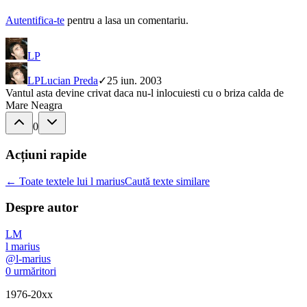
Autentifica-te
pentru a lasa un comentariu.
LP
LP
Lucian Preda
✓
25 iun. 2003
Vantul asta devine crivat daca nu-l inlocuiesti cu o briza calda de
Mare Neagra
0
Acțiuni rapide
← Toate textele lui l marius
Caută texte similare
Despre autor
LM
l marius
@
l-marius
0
urmăritori
1976-20xx