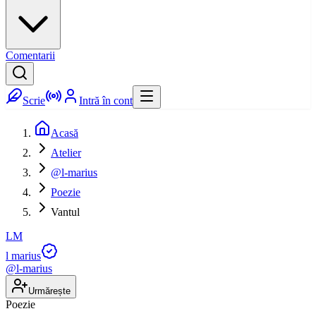
Comentarii
Scrie
Intră în cont
Acasă
Atelier
@l-marius
Poezie
Vantul
LM
l marius
@
l-marius
Urmărește
Poezie