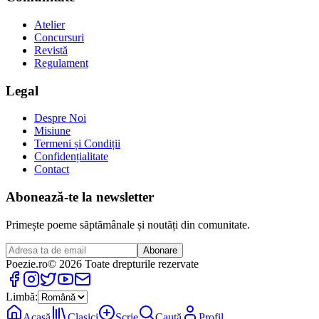
Atelier
Concursuri
Revistă
Regulament
Legal
Despre Noi
Misiune
Termeni și Condiții
Confidențialitate
Contact
Abonează-te la newsletter
Primește poeme săptămânale și noutăți din comunitate.
Abonare
Poezie
.ro
© 2026 Toate drepturile rezervate
Limbă:
Acasă
Clasici
Scrie
Caută
Profil