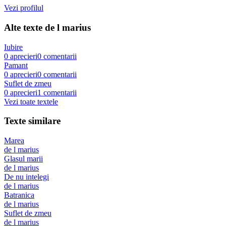
Vezi profilul
Alte texte de
l marius
Iubire
0
aprecieri
0
comentarii
Pamant
0
aprecieri
0
comentarii
Suflet de zmeu
0
aprecieri
1
comentarii
Vezi toate textele
Texte similare
Marea
de
l marius
Glasul marii
de
l marius
De nu intelegi
de
l marius
Batranica
de
l marius
Suflet de zmeu
de
l marius