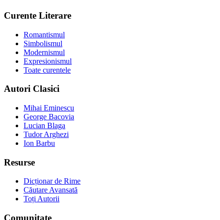
Curente Literare
Romantismul
Simbolismul
Modernismul
Expresionismul
Toate curentele
Autori Clasici
Mihai Eminescu
George Bacovia
Lucian Blaga
Tudor Arghezi
Ion Barbu
Resurse
Dicționar de Rime
Căutare Avansată
Toți Autorii
Comunitate