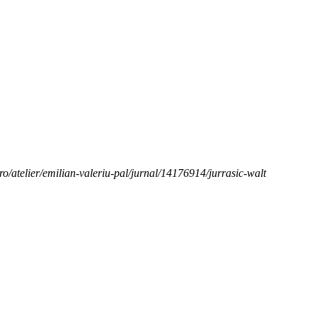
e.ro/atelier/emilian-valeriu-pal/jurnal/14176914/jurrasic-walt