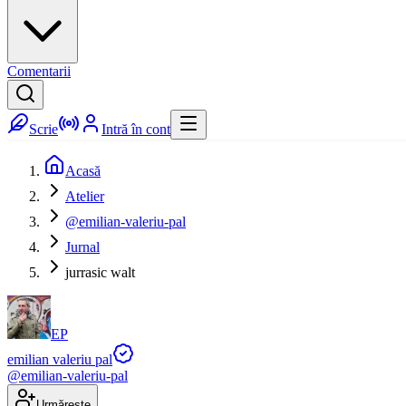
Comentarii
Scrie
Intră în cont
Acasă
Atelier
@emilian-valeriu-pal
Jurnal
jurrasic walt
EP
emilian valeriu pal
@
emilian-valeriu-pal
Urmărește