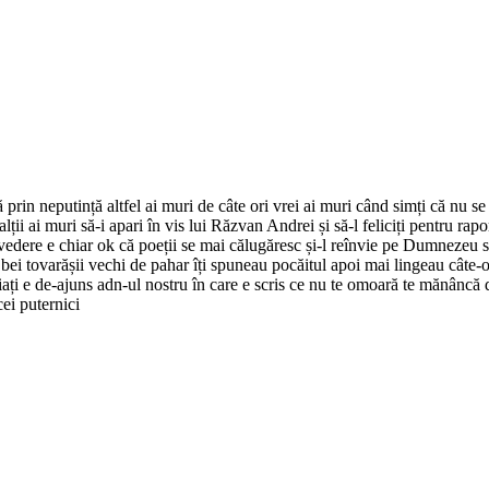
rin neputință altfel ai muri de câte ori vrei ai muri când simți că nu se 
ții ai muri să-i apari în vis lui Răzvan Andrei și să-l feliciți pentru rapo
 vedere e chiar ok că poeții se mai călugăresc și-l reînvie pe Dumnezeu s
 mai bei tovarășii vechi de pahar îți spuneau pocăitul apoi mai lingeau cât
nviați e de-ajuns adn-ul nostru în care e scris ce nu te omoară te mănân
cei puternici