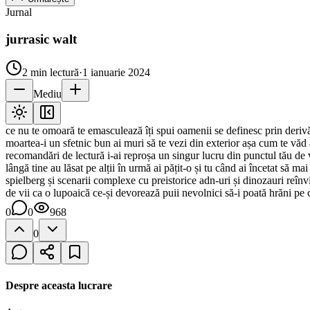
Jurnal
jurrasic walt
2
min lectură
·
1 ianuarie 2024
Mediu
ce nu te omoară te emasculează îți spui oamenii se definesc prin derivă p
moartea-i un sfetnic bun ai muri să te vezi din exterior așa cum te văd al
recomandări de lectură i-ai reproșa un singur lucru din punctul tău de
lângă tine au lăsat pe alții în urmă ai pățit-o și tu când ai încetat să
spielberg și scenarii complexe cu preistorice adn-uri și dinozauri reî
de vii ca o lupoaică ce-și devorează puii nevolnici să-i poată hrăni pe 
0
0
968
0
Despre aceasta lucrare