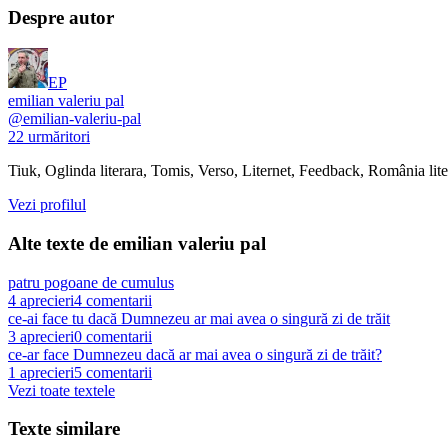
Despre autor
EP
emilian valeriu pal
@
emilian-valeriu-pal
22
urmăritori
Tiuk, Oglinda literara, Tomis, Verso, Liternet, Feedback, România lit
Vezi profilul
Alte texte de
emilian valeriu pal
patru pogoane de cumulus
4
aprecieri
4
comentarii
ce-ai face tu dacă Dumnezeu ar mai avea o singură zi de trăit
3
aprecieri
0
comentarii
ce-ar face Dumnezeu dacă ar mai avea o singură zi de trăit?
1
aprecieri
5
comentarii
Vezi toate textele
Texte similare