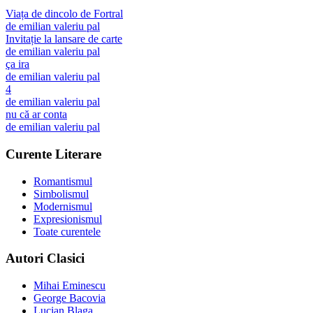
Viața de dincolo de Fortral
de
emilian valeriu pal
Invitație la lansare de carte
de
emilian valeriu pal
ça ira
de
emilian valeriu pal
4
de
emilian valeriu pal
nu că ar conta
de
emilian valeriu pal
Curente Literare
Romantismul
Simbolismul
Modernismul
Expresionismul
Toate curentele
Autori Clasici
Mihai Eminescu
George Bacovia
Lucian Blaga