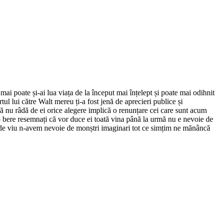
mai poate și-ai lua viața de la început mai înțelept și poate mai odihnit
rtul lui către Walt mereu ți-a fost jenă de aprecieri publice și
ă nu râdă de ei orice alegere implică o renunțare cei care sunt acum
e-o bere resemnați că vor duce ei toată vina până la urmă nu e nevoie de
că de viu n-avem nevoie de monștri imaginari tot ce simțim ne mănâncă