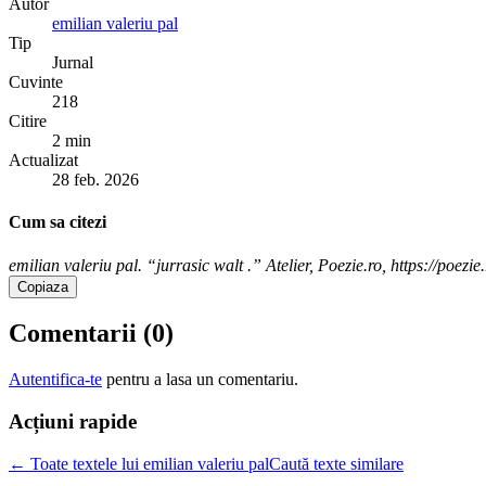
Autor
emilian valeriu pal
Tip
Jurnal
Cuvinte
218
Citire
2 min
Actualizat
28 feb. 2026
Cum sa citezi
emilian valeriu pal. “jurrasic walt .” Atelier, Poezie.ro, https://poezi
Copiaza
Comentarii (
0
)
Autentifica-te
pentru a lasa un comentariu.
Acțiuni rapide
← Toate textele lui emilian valeriu pal
Caută texte similare