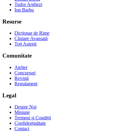
Tudor Arghezi
Ion Barbu
Resurse
Dicționar de Rime
Căutare Avansată
Toți Autorii
Comunitate
Atelier
Concursuri
Revistă
Regulament
Legal
Despre Noi
Misiune
Termeni și Condiții
Confidențialitate
Contact