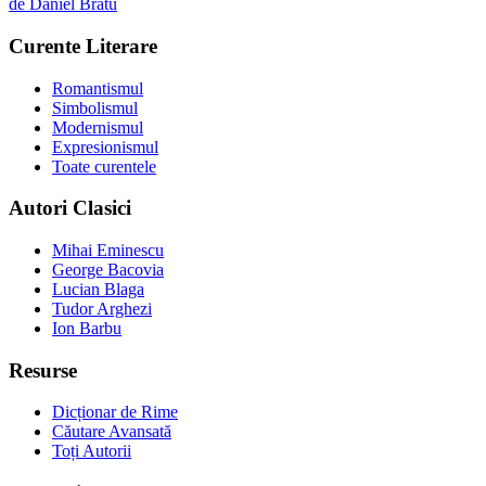
de
Daniel Bratu
Curente Literare
Romantismul
Simbolismul
Modernismul
Expresionismul
Toate curentele
Autori Clasici
Mihai Eminescu
George Bacovia
Lucian Blaga
Tudor Arghezi
Ion Barbu
Resurse
Dicționar de Rime
Căutare Avansată
Toți Autorii