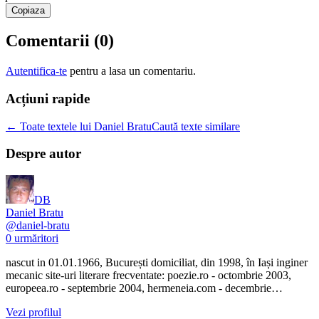
Copiaza
Comentarii (
0
)
Autentifica-te
pentru a lasa un comentariu.
Acțiuni rapide
← Toate textele lui Daniel Bratu
Caută texte similare
Despre autor
DB
Daniel Bratu
@
daniel-bratu
0
urmăritori
nascut in 01.01.1966, București domiciliat, din 1998, în Iași inginer
mecanic site-uri literare frecventate: poezie.ro - octombrie 2003,
europeea.ro - septembrie 2004, hermeneia.com - decembrie…
Vezi profilul