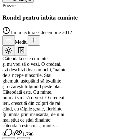
Poezie
Rondel pentru iubita cuminte
1
min lectură
·
7 decembrie 2012
Mediu
Câteodată este cuminte
și nu vrei să o vezi. O credeai,
azi deschizi doar un ochi, înainte
de a-ncepe ninsorile. Stai
ghemuit, așteptând să te-alinte
și-o zărești fulguind peste plai.
Câteodată este. Cu minte,
nu mai vrei să o vezi. O credeai
ieri, crescută din colțuri de rai
când, cu tălpile goale, fierbinte,
îți umbla prin mansardă, de n-ai
mai știut ce știai dinainte:
câteodată este cu…, minte…
0
0
1.796