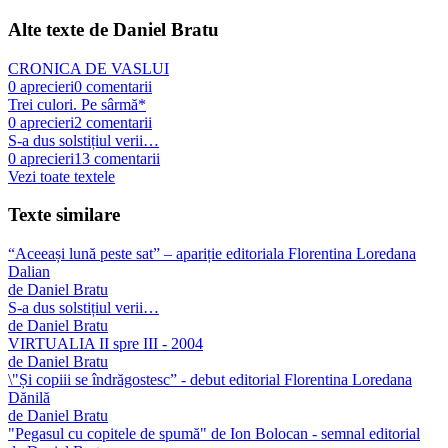
Alte texte de
Daniel Bratu
CRONICA DE VASLUI
0
aprecieri
0
comentarii
Trei culori. Pe sârmă*
0
aprecieri
2
comentarii
S-a dus solstițiul verii…
0
aprecieri
13
comentarii
Vezi toate textele
Texte similare
“Aceeași lună peste sat” – apariție editoriala Florentina Loredana
Dalian
de
Daniel Bratu
S-a dus solstițiul verii…
de
Daniel Bratu
VIRTUALIA II spre III - 2004
de
Daniel Bratu
\"Și copiii se îndrăgostesc” - debut editorial Florentina Loredana
Dănilă
de
Daniel Bratu
"Pegasul cu copitele de spumă" de Ion Bolocan - semnal editorial