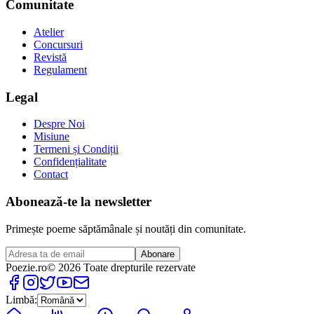
Comunitate
Atelier
Concursuri
Revistă
Regulament
Legal
Despre Noi
Misiune
Termeni și Condiții
Confidențialitate
Contact
Abonează-te la newsletter
Primește poeme săptămânale și noutăți din comunitate.
Abonare
Poezie
.ro
© 2026 Toate drepturile rezervate
Limbă: