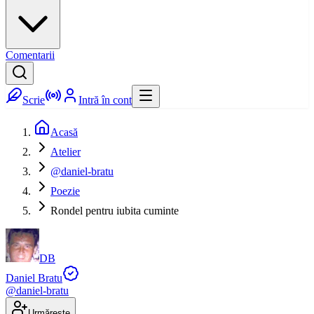
Comentarii
Scrie
Intră în cont
Acasă
Atelier
@daniel-bratu
Poezie
Rondel pentru iubita cuminte
DB
Daniel Bratu
@
daniel-bratu
Urmărește