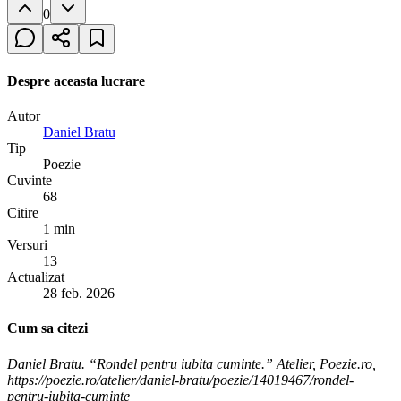
0
Despre aceasta lucrare
Autor
Daniel Bratu
Tip
Poezie
Cuvinte
68
Citire
1 min
Versuri
13
Actualizat
28 feb. 2026
Cum sa citezi
Daniel Bratu. “Rondel pentru iubita cuminte.” Atelier, Poezie.ro,
https://poezie.ro/atelier/daniel-bratu/poezie/14019467/rondel-
pentru-iubita-cuminte