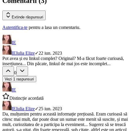
Comentarii (
3
)
Extinde
răspunsuri
Autentifica-te
pentru a lasa un comentariu.
IE
IE
Iulia Elize
✓
22 iun. 2023
Pot avea și eu linkul complet? Original? M-a făcut foarte curioasă,
inserțiunea... Din păcate, linkul de mai jos este incomplet...
0
Vezi
1
raspunsuri
IE
Distincție acordată
IE
Iulia Elize
✓
25 iun. 2023
Da, mulțumim pentru această informație prețioasă. Eram curioasă să
citesc mai mult, dar poate doar un sumar este menit să suscite, și mai
mult, curiozitatea de a participa la eveniment... Sugerez să se treacă
autorii, s-a uitat, din foarte repezeală, sub citate, altfel este un articol