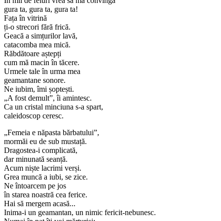
În mii de feluri vrea să mă convingă
gura ta, gura ta, gura ta!
Fața în vitrină
ți-o strecori fără frică.
Geacă a simțurilor lavă,
catacomba mea mică.
Răbdătoare aștepți
cum mă macin în tăcere.
Urmele tale în urma mea
geamantane sonore.
Ne iubim, îmi șoptești.
„A fost demult”, îi amintesc.
Ca un cristal minciuna s-a spart,
caleidoscop ceresc.
„Femeia e năpasta bărbatului”,
mormăi eu de sub mustață.
Dragostea-i complicată,
dar minunată seanță.
Acum niște lacrimi verși.
Grea muncă a iubi, se zice.
Ne întoarcem pe jos
în starea noastră cea ferice.
Hai să mergem acasă...
Inima-i un geamantan, un nimic fericit-nebunesc.