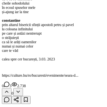
cheile sohodolului
în ecoul spuselor mele
și-ajung iar la tine
constantine
prin altarul bisericii sfinții apostoli petru și pavel
la coloana infinitului
pe care și astăzi nentrerupt
o străjuiești
ca să le arăți oamenilor
numai și numai celor
care te văd
calea spre cer bucurești, 3.03. 2023
https://culture.hu/ro/bucuresti/evenimente/seara-d...
0
3
2.738
0