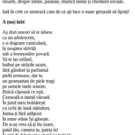
moarte, despre iubire, pasiune, muzică metal și chestiuni sociale.
Iată în cele ce urmează cam de ce ați face o mare greșeală să lipsiți!
A (nu) iubi
Aș dori uneori să te iubesc
ca un adolescent,
c-o dogoare caniculară,
în noaptea strivită
sub a hormonilor povară.
Să te las urlând,
haihui pe străzile azure,
fără gânduri la parfumul
pielii zemoase, dar tu
un geamantan de piele tragi
pe urmele mele sonore.
Pisică căpoasă ce ești,
Cerneală-n inimă vărsată.
În jurul meu hoinărești
cu ochi de lună stăruitori,
Inima-ți fără adăpost
în mine odaie își găsește.
De n-aș vrea să-ți fiu soare,
patul tău, camera ta, patria ta!