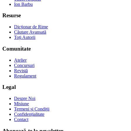
Ion Barbu
Resurse
Dicționar de Rime
Căutare Avansată
Toți Autorii
Comunitate
Atelier
Concursuri
Revistă
Regulament
Legal
Despre Noi
Misiune
Termeni și Condiții
Confidențialitate
Contact
Abonează-te la newsletter