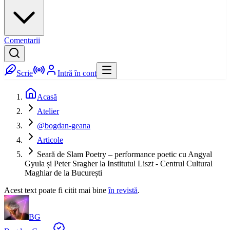
Comentarii
Scrie
Intră în cont
Acasă
Atelier
@bogdan-geana
Articole
Seară de Slam Poetry – performance poetic cu Angyal
Gyula și Peter Sragher la Institutul Liszt - Centrul Cultural
Maghiar de la București
Acest text poate fi citit mai bine
în revistă
.
BG