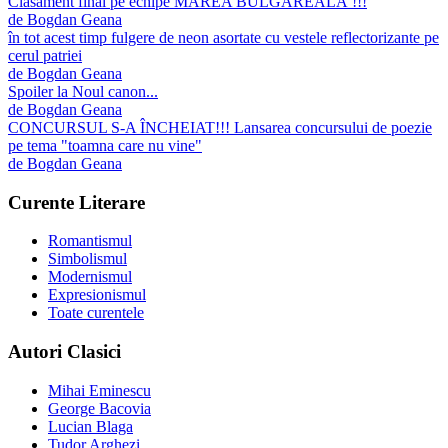
Clasament final pe echipe MAREA BULGĂREALĂ !!!
de
Bogdan Geana
​în tot acest timp fulgere de neon asortate cu vestele reflectorizante pe
cerul patriei
de
Bogdan Geana
Spoiler la Noul canon...
de
Bogdan Geana
CONCURSUL S-A ÎNCHEIAT!!! Lansarea concursului de poezie
pe tema "toamna care nu vine"
de
Bogdan Geana
Curente Literare
Romantismul
Simbolismul
Modernismul
Expresionismul
Toate curentele
Autori Clasici
Mihai Eminescu
George Bacovia
Lucian Blaga
Tudor Arghezi