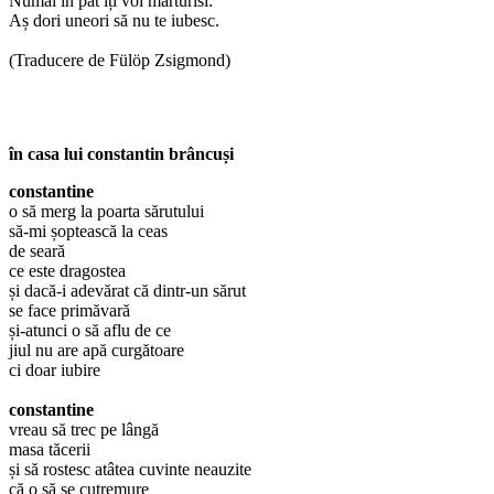
Numai în pat îți voi mărturisi:
Aș dori uneori să nu te iubesc.
(Traducere de Fülöp Zsigmond)
în casa lui constantin brâncuși
constantine
o să merg la poarta sărutului
să-mi șoptească la ceas
de seară
ce este dragostea
și dacă-i adevărat că dintr-un sărut
se face primăvară
și-atunci o să aflu de ce
jiul nu are apă curgătoare
ci doar iubire
constantine
vreau să trec pe lângă
masa tăcerii
și să rostesc atâtea cuvinte neauzite
că o să se cutremure