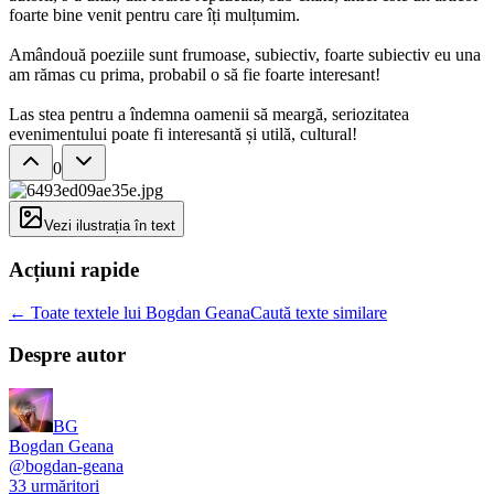
foarte bine venit pentru care îți mulțumim.
Amândouă poeziile sunt frumoase, subiectiv, foarte subiectiv eu una
am rămas cu prima, probabil o să fie foarte interesant!
Las stea pentru a îndemna oamenii să meargă, seriozitatea
evenimentului poate fi interesantă și utilă, cultural!
0
Vezi ilustrația în text
Acțiuni rapide
← Toate textele lui Bogdan Geana
Caută texte similare
Despre autor
BG
Bogdan Geana
@
bogdan-geana
33
urmăritori