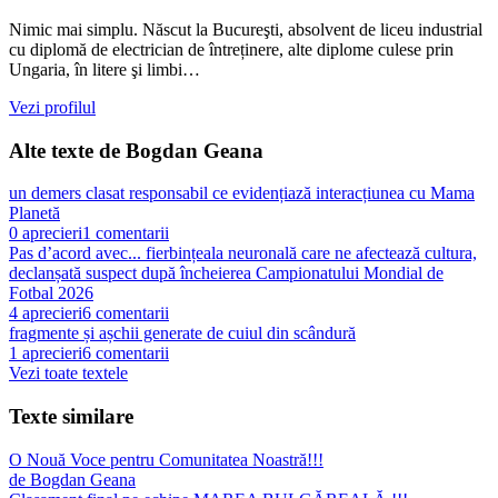
Nimic mai simplu. Născut la Bucureşti, absolvent de liceu industrial
cu diplomă de electrician de întreținere, alte diplome culese prin
Ungaria, în litere şi limbi…
Vezi profilul
Alte texte de
Bogdan Geana
un demers clasat responsabil ce evidențiază interacțiunea cu Mama
Planetă
0
aprecieri
1
comentarii
Pas d’acord avec... fierbințeala neuronală care ne afectează cultura,
declanșată suspect după încheierea Campionatului Mondial de
Fotbal 2026
4
aprecieri
6
comentarii
fragmente și așchii generate de cuiul din scândură
1
aprecieri
6
comentarii
Vezi toate textele
Texte similare
​O Nouă Voce pentru Comunitatea Noastră!!!
de
Bogdan Geana