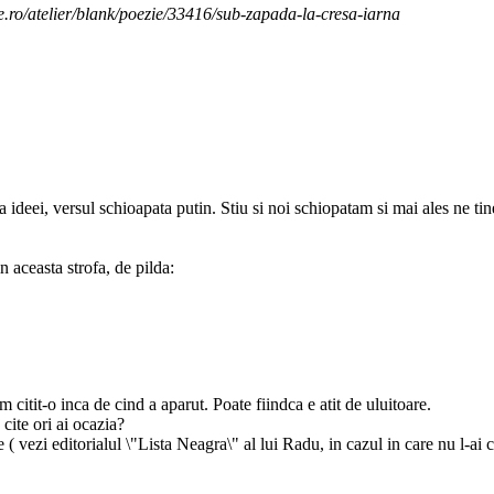
zie.ro/atelier/blank/poezie/33416/sub-zapada-la-cresa-iarna
a ideei, versul schioapata putin. Stiu si noi schiopatam si mai ales ne ti
 aceasta strofa, de pilda:
citit-o inca de cind a aparut. Poate fiindca e atit de uluitoare.
 cite ori ai ocazia?
 vezi editorialul \"Lista Neagra\" al lui Radu, in cazul in care nu l-ai ci