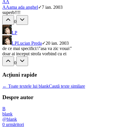
AA
AA
ama ada anghel
✓
7 ian. 2003
superb!!!!
0
LP
LP
Lucian Preda
✓
20 ian. 2003
de ce mai specifici:\"asa va zic voua\"
doar ai inceput strofa vorbind cu ei
0
Acțiuni rapide
← Toate textele lui blank
Caută texte similare
Despre autor
B
blank
@
blank
0
urmăritori