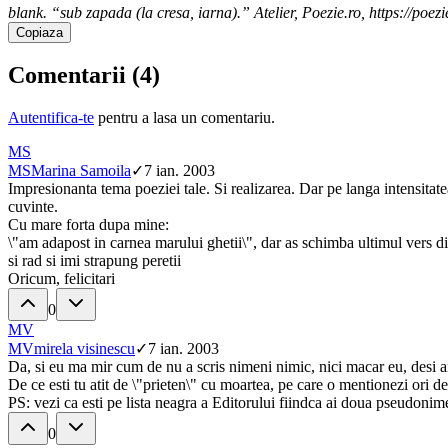
blank. “sub zapada (la cresa, iarna).” Atelier, Poezie.ro, https://poe
Copiaza
Comentarii (
4
)
Autentifica-te
pentru a lasa un comentariu.
MS
MS
Marina Samoila
✓
7 ian. 2003
Impresionanta tema poeziei tale. Si realizarea. Dar pe langa intensitate
cuvinte.
Cu mare forta dupa mine:
\"am adapost in carnea marului ghetii\", dar as schimba ultimul vers din
si rad si imi strapung peretii
Oricum, felicitari
0
MV
MV
mirela visinescu
✓
7 ian. 2003
Da, si eu ma mir cum de nu a scris nimeni nimic, nici macar eu, desi am 
De ce esti tu atit de \"prieten\" cu moartea, pe care o mentionezi ori de
PS: vezi ca esti pe lista neagra a Editorului fiindca ai doua pseudonime (
0