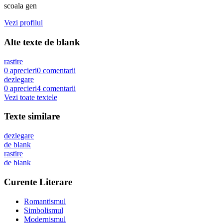
scoala gen
Vezi profilul
Alte texte de
blank
rastire
0
aprecieri
0
comentarii
dezlegare
0
aprecieri
4
comentarii
Vezi toate textele
Texte similare
dezlegare
de
blank
rastire
de
blank
Curente Literare
Romantismul
Simbolismul
Modernismul