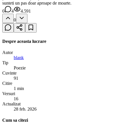
sunteti un pas doar aproape de moarte.
0
4
4.591
0
Despre aceasta lucrare
Autor
blank
Tip
Poezie
Cuvinte
91
Citire
1 min
Versuri
16
Actualizat
28 feb. 2026
Cum sa citezi