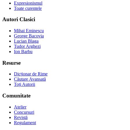
Expresionismul
Toate curentele
Autori Clasici
Mihai Eminescu
George Bacovia
Lucian Blaga
Tudor Arghezi
Ion Barbu
Resurse
Dicționar de Rime
Căutare Avansată
Toți Autorii
Comunitate
Atelier
Concursuri
Revistă
Regulament