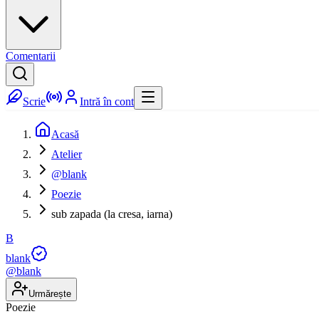
Comentarii
Scrie
Intră în cont
Acasă
Atelier
@blank
Poezie
sub zapada (la cresa, iarna)
B
blank
@
blank
Urmărește
Poezie