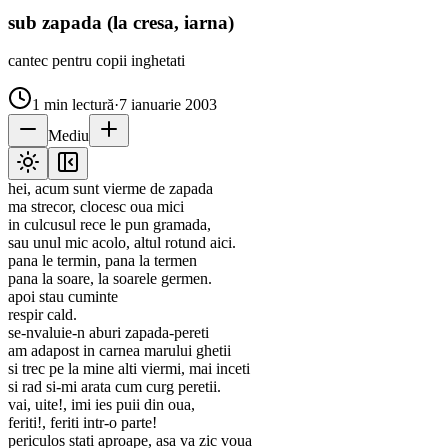
sub zapada (la cresa, iarna)
cantec pentru copii inghetati
1
min lectură
·
7 ianuarie 2003
Mediu
hei, acum sunt vierme de zapada
ma strecor, clocesc oua mici
in culcusul rece le pun gramada,
sau unul mic acolo, altul rotund aici.
pana le termin, pana la termen
pana la soare, la soarele germen.
apoi stau cuminte
respir cald.
se-nvaluie-n aburi zapada-pereti
am adapost in carnea marului ghetii
si trec pe la mine alti viermi, mai inceti
si rad si-mi arata cum curg peretii.
vai, uite!, imi ies puii din oua,
feriti!, feriti intr-o parte!
periculos stati aproape, asa va zic voua