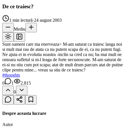
De ce traiesc?
1
min lectură
·
24 august 2003
Mediu
Sunt oameni care ma enerveaza> M-am saturat ca traiesc langa noi
si mult mai rau de atata ca nu putem scapa de ei, ca nu putem fugi.
Ne ajuta ei in evolutia noastra -inclin sa cred ca nu; ba mai mult ne
omoara sufletul si ni-l leaga de forte necunoscute. M-am saturat de
ei-si nu stiu cum pot scapa; atat de mult drum parcurs atat de putine
clipe pentru mine... vreau sa stiu de ce traiesc?
#
thoughts
0
1
2.815
0
Despre aceasta lucrare
Autor