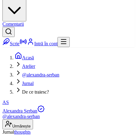
Comentarii
Scrie
Intră în cont
Acasă
Atelier
@alexandra-serban
Jurnal
De ce traiesc?
AS
Alexandra Serban
@
alexandra-serban
Urmărește
Jurnal
thoughts