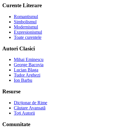
Curente Literare
Romantismul
Simbolismul
Modernismul
Expresionismul
Toate curentele
Autori Clasici
Mihai Eminescu
George Bacovia
Lucian Blaga
Tudor Arghezi
Ion Barbu
Resurse
Dicționar de Rime
Căutare Avansată
Toți Autorii
Comunitate