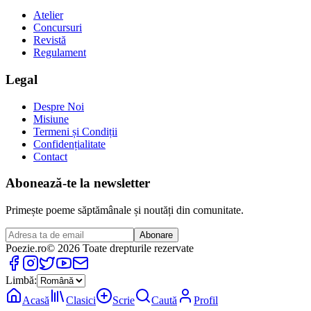
Atelier
Concursuri
Revistă
Regulament
Legal
Despre Noi
Misiune
Termeni și Condiții
Confidențialitate
Contact
Abonează-te la newsletter
Primește poeme săptămânale și noutăți din comunitate.
Abonare
Poezie
.ro
© 2026 Toate drepturile rezervate
Limbă:
Acasă
Clasici
Scrie
Caută
Profil