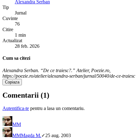
Alexandra Serban
Tip
Jurnal
Cuvinte
76
Citire
1 min
Actualizat
28 feb. 2026
Cum sa citezi
Alexandra Serban. “De ce traiesc?.” Atelier, Poezie.ro,
https://poezie.ro/atelier/alexandra-serban/jurnal/50040/de-ce-traiesc
Copiaza
Comentarii (
1
)
Autentifica-te
pentru a lasa un comentariu.
MM
MM
Magda M.
✓
25 aug. 2003