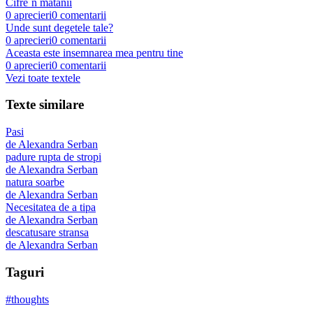
Cifre`n matanii
0
aprecieri
0
comentarii
Unde sunt degetele tale?
0
aprecieri
0
comentarii
Aceasta este insemnarea mea pentru tine
0
aprecieri
0
comentarii
Vezi toate textele
Texte similare
Pasi
de
Alexandra Serban
padure rupta de stropi
de
Alexandra Serban
natura soarbe
de
Alexandra Serban
Necesitatea de a tipa
de
Alexandra Serban
descatusare stransa
de
Alexandra Serban
Taguri
#
thoughts