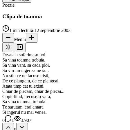
Poezie
Clipa de toamna
1
min lectură
·
12 septembrie 2003
Mediu
De-atata suferinta-n noi
Sa vina toamna trebuia,
Sa vina vant, sa cada ploi,
Sa vin-un inger sa ne ia...
Nu stiu ce ne facuse tristi,
De ce plangem, de ce plangeai
Atata timp cat tu existi,
Chiar de plecam, chiar de plecai...
Copii fiind, trecuse-o vara,
Sa vina toamna, trebuia...
Te sarutam, erai amara
Si ingerul nu mai venea.
0
1
3.907
0