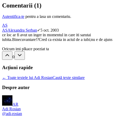
Comentarii (
1
)
Autentifica-te
pentru a lasa un comentariu.
AS
AS
Alexandra Serban
✓
5 oct. 2003
ce loc ar fi avut un inger in momentul in care iti sarutai
iubita.Binecuvantare!?Cred ca exista in actul de a iubi;nu e de ajuns
Oricum imi plkace poeziat ta
0
Acțiuni rapide
← Toate textele lui Adi Rosian
Caută texte similare
Despre autor
AR
Adi Rosian
@
adi-rosian