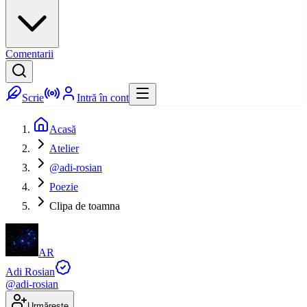
Comentarii
Scrie
Intră în cont
Acasă
Atelier
@adi-rosian
Poezie
Clipa de toamna
AR
Adi Rosian
@
adi-rosian
Urmărește