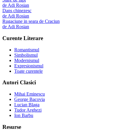
de
Adi Rosian
Dans chinezesc
de
Adi Rosian
Rugaciune in seara de Craciun
de
Adi Rosian
Curente Literare
Romantismul
Simbolismul
Modernismul
Expresionismul
Toate curentele
Autori Clasici
Mihai Eminescu
George Bacovia
Lucian Blaga
Tudor Arghezi
Ion Barbu
Resurse