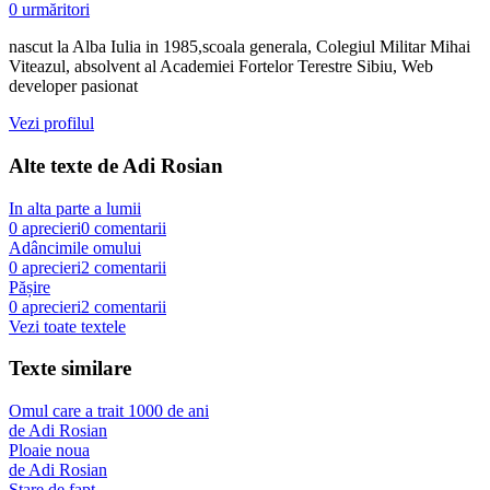
0
urmăritori
nascut la Alba Iulia in 1985,scoala generala, Colegiul Militar Mihai
Viteazul, absolvent al Academiei Fortelor Terestre Sibiu, Web
developer pasionat
Vezi profilul
Alte texte de
Adi Rosian
In alta parte a lumii
0
aprecieri
0
comentarii
Adâncimile omului
0
aprecieri
2
comentarii
Pășire
0
aprecieri
2
comentarii
Vezi toate textele
Texte similare
Omul care a trait 1000 de ani
de
Adi Rosian
Ploaie noua
de
Adi Rosian
Stare de fapt