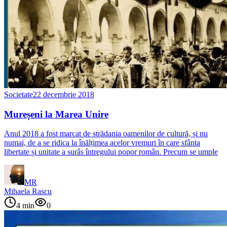
Societate
22 decembrie 2018
Mureșeni la Marea Unire
Anul 2018 a fost marcat de strădania oamenilor de cultură, și nu
numai, de a se ridica la înălțimea acelor vremuri în care sfânta
libertate și unitate a surâs întregului popor român. Precum se umple
MR
Mihaela Rascu
4
min
0