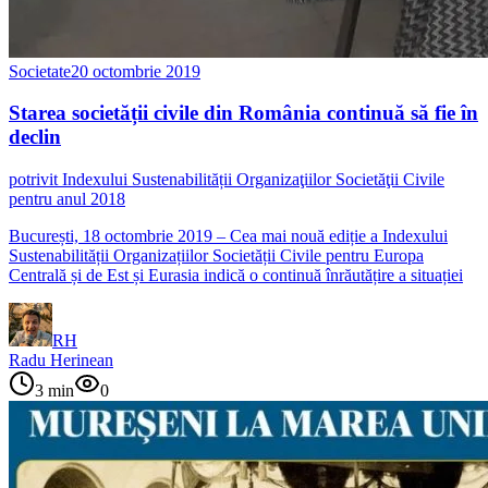
Societate
20 octombrie 2019
Starea societății civile din România continuă să fie în
declin
potrivit Indexului Sustenabilității Organizaţiilor Societăţii Civile
pentru anul 2018
București, 18 octombrie 2019 – Cea mai nouă ediție a Indexului
Sustenabilității Organizațiilor Societății Civile pentru Europa
Centrală și de Est și Eurasia indică o continuă înrăutățire a situației
RH
Radu Herinean
3
min
0