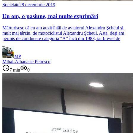
Societate
28 decembrie 2019
Un om, o pasiune, mai multe exprimӑri
Mӑrturisesc cӑ eu am auzit întâi de aviatorul Alexandru Şcheul şi,
mult mai târziu, de motociclistul Alexandru Şcheul. Asta, deşi am
permis de conducere categoria “A” încӑ din 1983, iar brevet de
MP
Mihai-Athanasie Petrescu
7
min
0