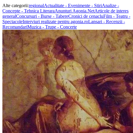
Alte categorii:
regional
Actualitate - Evenimente - Stiri
Analize -
Concepte - Tehnica Literara
Anunturi Agonia.Net
Articole de interes
general
Concursuri - Burse - Tabere
Cronici de cenaclu
Film - Teatru -
Spectacole
Interviuri realizate pentru agonia.ro
Lansari - Recenzii -
Recomandari
Muzica - Trupe - Concerte