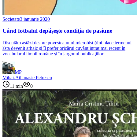
Societate
3 ianuarie 2020
Când fotbalul depӑşeşte condiţia de pasiune
Discutӑm astӑzi despre povestea unui microbist (îmi place termenul
ӑsta devenit arhaic şi îl prefer oricӑrui cuvânt intrat mai recent în
vocabularul limbii române şi în jargonul publicaţiilor
MP
Mihai-Athanasie Petrescu
11
min
0