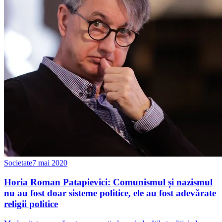
Societate
7 mai 2020
Horia Roman Patapievici: Comunismul și nazismul
nu au fost doar sisteme politice, ele au fost adevărate
religii politice