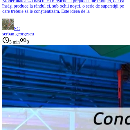
Modernitatea s-a născut ca o reacție la prejudecățile tradiției, dar ea
însăși produce la rândul ei, sub ochii noștri, o serie de superstiții pe
care trebuie să le conștientizăm. Este ideea de la
SG
serban georgescu
3
min
0