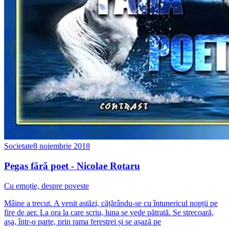
Societate
8 noiembrie 2018
Pegas fără poet - Nicolae Rotaru
Cu emoție, despre poveste
Mâine a trecut. A venit astăzi, cățărându-se cu întunericul nopții pe
fire de aer. La ora la care scriu, luna se vede pătrată. Se strecoară,
așa, într-o parte, prin rama ferestrei și se așază pe