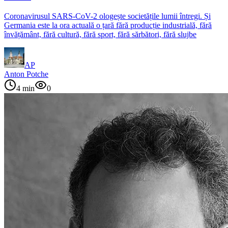
Coronavirusul SARS-CoV-2 ologește societățile lumii întregi. Și
Germania este la ora actuală o țară fără producție industrială, fără
învățământ, fără cultură, fără sport, fără sărbători, fără slujbe
AP
Anton Potche
4
min
0