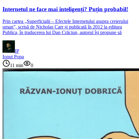
Internetul ne face mai inteligenți? Puțin probabil!
Prin cartea „Superficialii – Efectele Internetului asupra creierului
uman”, scrisă de Nicholas Carr și publicată în 2012 la editura
Publica, în traducerea lui Dan Crăciun, autorul își propune să
IP
Ionut Popa
11
min
0