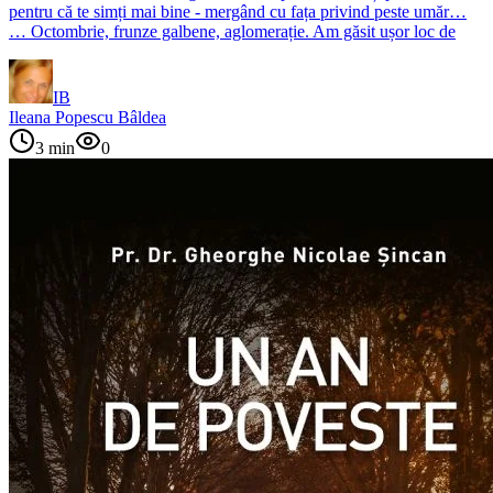
pentru că te simți mai bine - mergând cu fața privind peste umăr…
… Octombrie, frunze galbene, aglomerație. Am găsit ușor loc de
IB
Ileana Popescu Bâldea
3
min
0