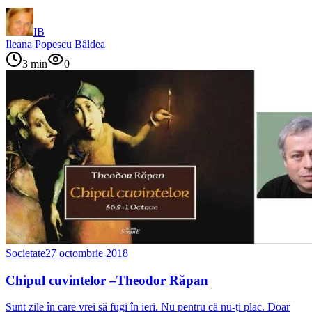
IB
Ileana Popescu Bâldea
3
min
0
Societate
27 octombrie 2018
Chipul cuvintelor –Theodor Răpan
Sunt zile în care vrei să fugi în ieri. Nu pentru că nu-ți plac. Doar