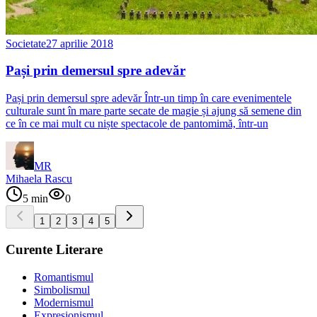
Societate
27 aprilie 2018
Pași prin demersul spre adevăr
Pași prin demersul spre adevăr Într-un timp în care evenimentele
culturale sunt în mare parte secate de magie și ajung să semene din
ce în ce mai mult cu niște spectacole de pantomimă, într-un
MR
Mihaela Rascu
5
min
0
1
2
3
4
5
Curente Literare
Romantismul
Simbolismul
Modernismul
Expresionismul