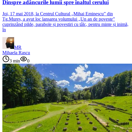
Dinspre adâncurile lumii spre înaltul cerului
Joi, 17 mai 2018, la Centrul Cultural „Mihai Eminescu” din
Tg.Mureș, a avut loc lansarea volumului „Un an de poveste”
cuprinzând pilde, parabole și povestiri cu tâlc, pentru minte și inimă,
în
MR
Mihaela Rascu
3
min
0