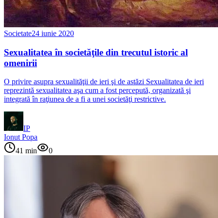
Societate
24 iunie 2020
Sexualitatea în societăţile din trecutul istoric al
omenirii
O privire asupra sexualităţii de ieri şi de astăzi Sexualitatea de ieri
reprezintă sexualitatea aşa cum a fost percepută, organizată şi
integrată în raţiunea de a fi a unei societăţi restrictive.
IP
Ionut Popa
41
min
0