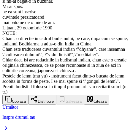
si mi-ai bagat-o in buzunar.
Mi-ai spus:
pe ea sunt inscrise
cuvintele prezicatoarei
mai batrane de o mie de ani.
Lijuan, 29 octombrie 1990
NOTE:
Chan - o directie in cadrul budismului, pe care, dupa cum se spune,
indianul Bodidarma a adus-o din India in China.
Chan este traducerea cuvantului indian \"dhyana\", care inseamna
\"cultivarea duhului\", \"vidul linistit\",\"meditatie\".
Chiar daca isi are radacinile in budismul indian, chan este o creatie
originala chinezeasca, ce se poate recunoaste si in ziua de azi in
culturile coreeana, japoneza si chineza .
Pestele de lemn (mu yu) - instrument facut dintr-o bucata de lemn
scobita in forma de peste. I se mai spune si \"gongul de lemn\".
Preotii budisti il folosesc in timpul pronuntarii sau recitarii sutrei (n.
tr.)
Copiază
Distribuie
Salvează
Citează
Următor
Inspre drumul tau