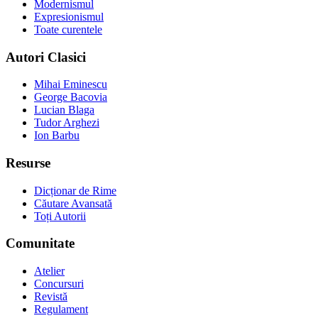
Modernismul
Expresionismul
Toate curentele
Autori Clasici
Mihai Eminescu
George Bacovia
Lucian Blaga
Tudor Arghezi
Ion Barbu
Resurse
Dicționar de Rime
Căutare Avansată
Toți Autorii
Comunitate
Atelier
Concursuri
Revistă
Regulament