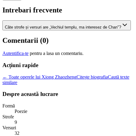
Intrebari frecvente
Câte strofe și versuri are „Vechiul templu, ma interesez de Chan"?
Comentarii (
0
)
Autentifica-te
pentru a lasa un comentariu.
Acțiuni rapide
← Toate operele lui Xiong Zhaozheng
Citește biografia
Caută texte
similare
Despre această lucrare
Formă
Poezie
Strofe
9
Versuri
32