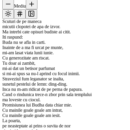
Mediu
Scuturi de pe maneca
micutii clopotei de apa de izvor.
Ma intrebi cate opisuri budiste ai citit.
Iti raspund:
Buda nu se afla in carti.
Inainte de a ma fi urcat pe munte,
mi-am lasat viata lunii iunie.
Cu generozitate am riscat.
Tu doar ai zambit,
mi-ai dat un betisor parfumat
si mi-ai spus sa nu-l aprind cu focul inimii.
Straveziul fum leganator se inalta,
sunetul pestelui de lemn: ding-ding.
Inca nu m-am ridicat de pe perna de papura.
Cand o rindunica trece-n zbor prin sala templului
ma loveste cu ciocul.
Promisiunea lui Budha data chiar mie.
Cu mainile goale goale am intrat,
Cu mainile goale goale am iesit.
La poarta,
pe neasteptate ai prins o suvita de nor