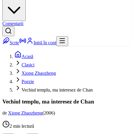
Comentarii
Scrie
Intră în cont
Acasă
Clasici
Xiong Zhaozheng
Poezie
Vechiul templu, ma interesez de Chan
Vechiul templu, ma interesez de Chan
de
Xiong Zhaozheng
(
2006
)
2
min lectură