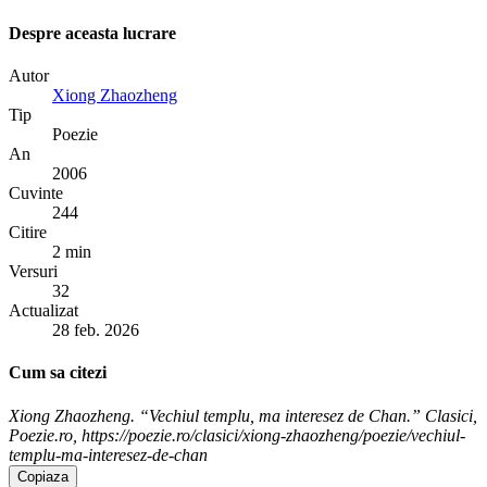
Despre aceasta lucrare
Autor
Xiong Zhaozheng
Tip
Poezie
An
2006
Cuvinte
244
Citire
2 min
Versuri
32
Actualizat
28 feb. 2026
Cum sa citezi
Xiong Zhaozheng. “Vechiul templu, ma interesez de Chan.” Clasici,
Poezie.ro, https://poezie.ro/clasici/xiong-zhaozheng/poezie/vechiul-
templu-ma-interesez-de-chan
Copiaza