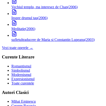
Vechiul templu, ma interesez de Chan
(
2006
)
Inspre drumul tau
(
2006
)
Meditatie
(
2006
)
sufletul
traducere de Maria si Constantin Lupeanu
(
2003
)
Vezi toate operele →
Curente Literare
Romantismul
Simbolismul
Modernismul
Expresionismul
Toate curentele
Autori Clasici
Mihai Eminescu
George Bacovia