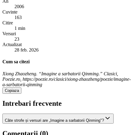
An
2006
Cuvinte
163
Citire
1 min
Versuri
23
Actualizat
28 feb. 2026
Cum sa citezi
Xiong Zhaozheng. “Imagine a sarbatorii Qinming.” Clasici,
Poezie.ro, https://poezie.ro/clasici/xiong-zhaozheng/poezie/imagine-
a-sarbatorii-qinming
Copiaza
Intrebari frecvente
Câte strofe și versuri are „Imagine a sarbatorii Qinming"?
Comentarii (
0
)