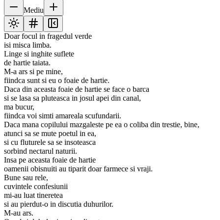
Mediu
Doar focul in fragedul verde
isi misca limba.
Linge si inghite suflete
de hartie taiata.
M-a ars si pe mine,
fiindca sunt si eu o foaie de hartie.
Daca din aceasta foaie de hartie se face o barca
si se lasa sa pluteasca in josul apei din canal,
ma bucur,
fiindca voi simti amareala scufundarii.
Daca mana copilului mazgaleste pe ea o coliba din trestie, bine,
atunci sa se mute poetul in ea,
si cu fluturele sa se insoteasca
sorbind nectarul naturii.
Insa pe aceasta foaie de hartie
oamenii obisnuiti au tiparit doar farmece si vraji.
Bune sau rele,
cuvintele confesiunii
mi-au luat tineretea
si au pierdut-o in discutia duhurilor.
M-au ars.