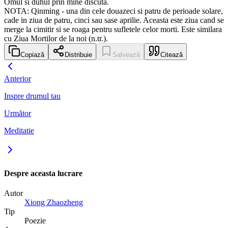
Omul si duhul prin mine discuta.
NOTA: Qinming - una din cele douazeci si patru de perioade solare,
cade in ziua de patru, cinci sau sase aprilie. Aceasta este ziua cand se
merge la cimitir si se roaga pentru sufletele celor morti. Este similara
cu Ziua Mortilor de la noi (n.tr.).
Copiază
Distribuie
Salvează
Citează
Anterior
Inspre drumul tau
Următor
Meditatie
Despre aceasta lucrare
Autor
Xiong Zhaozheng
Tip
Poezie