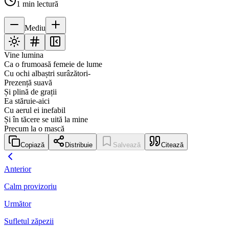
1
min lectură
Mediu
Vine lumina
Ca o frumoasă femeie de lume
Cu ochi albaștri surâzători-
Prezență suavă
Și plină de grații
Ea stăruie-aici
Cu aerul ei inefabil
Și în tăcere se uită la mine
Precum la o mască
Copiază
Distribuie
Salvează
Citează
Anterior
Calm provizoriu
Următor
Sufletul zăpezii