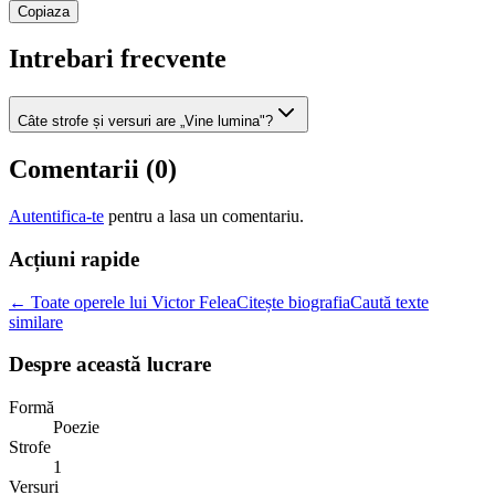
Copiaza
Intrebari frecvente
Câte strofe și versuri are „Vine lumina"?
Comentarii (
0
)
Autentifica-te
pentru a lasa un comentariu.
Acțiuni rapide
← Toate operele lui Victor Felea
Citește biografia
Caută texte
similare
Despre această lucrare
Formă
Poezie
Strofe
1
Versuri