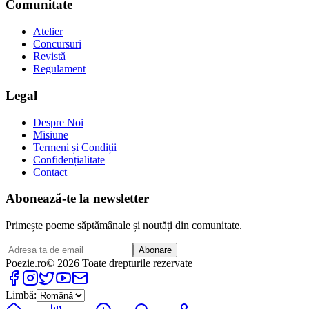
Comunitate
Atelier
Concursuri
Revistă
Regulament
Legal
Despre Noi
Misiune
Termeni și Condiții
Confidențialitate
Contact
Abonează-te la newsletter
Primește poeme săptămânale și noutăți din comunitate.
Abonare
Poezie
.ro
© 2026 Toate drepturile rezervate
Limbă: