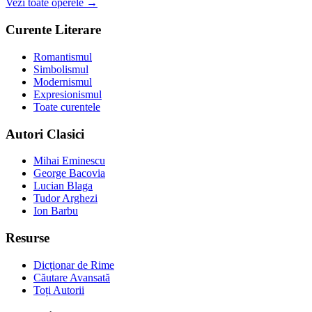
Vezi toate operele →
Curente Literare
Romantismul
Simbolismul
Modernismul
Expresionismul
Toate curentele
Autori Clasici
Mihai Eminescu
George Bacovia
Lucian Blaga
Tudor Arghezi
Ion Barbu
Resurse
Dicționar de Rime
Căutare Avansată
Toți Autorii