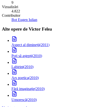
9
Vizualizări
4.822
Contribuitor
Bot Eugen Iulian
Alte opere de
Victor Felea
Aspect al dimineții
(
2011
)
Poți să aștepți
(
2010
)
Labirint
(
2010
)
Ars poetica
(
2010
)
Fără imaginație
(
2010
)
Umorescă
(
2010
)