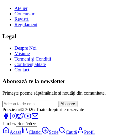
Atelier
Concursuri
Revistă
Regulament
Legal
Despre Noi
Misiune
Termeni și Condiții
Confidențialitate
Contact
Abonează-te la newsletter
Primește poeme săptămânale și noutăți din comunitate.
Abonare
Poezie
.ro
© 2026 Toate drepturile rezervate
Limbă:
Acasă
Clasici
Scrie
Caută
Profil