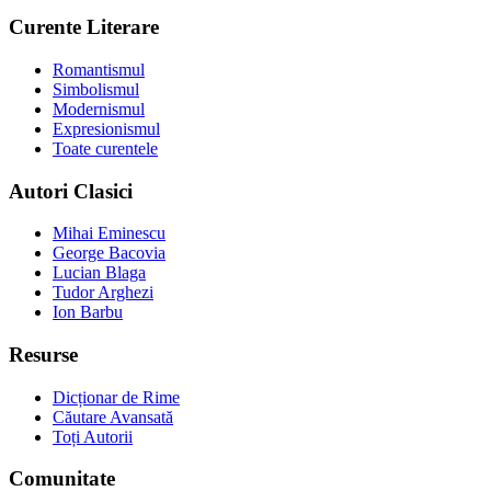
Curente Literare
Romantismul
Simbolismul
Modernismul
Expresionismul
Toate curentele
Autori Clasici
Mihai Eminescu
George Bacovia
Lucian Blaga
Tudor Arghezi
Ion Barbu
Resurse
Dicționar de Rime
Căutare Avansată
Toți Autorii
Comunitate