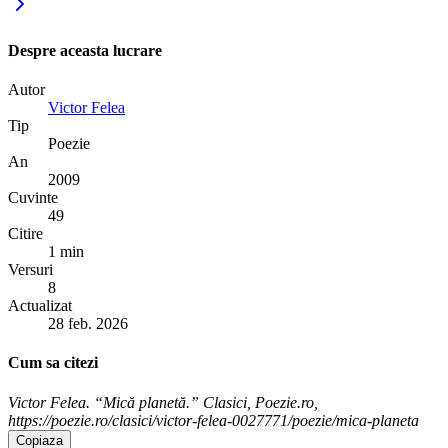
Despre aceasta lucrare
Autor
Victor Felea
Tip
Poezie
An
2009
Cuvinte
49
Citire
1 min
Versuri
8
Actualizat
28 feb. 2026
Cum sa citezi
Victor Felea. “Mică planetă.” Clasici, Poezie.ro,
https://poezie.ro/clasici/victor-felea-0027771/poezie/mica-planeta
Copiaza