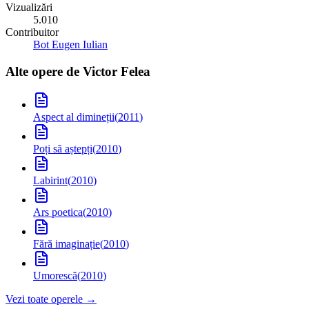
Vizualizări
5.010
Contribuitor
Bot Eugen Iulian
Alte opere de
Victor Felea
Aspect al dimineții
(
2011
)
Poți să aștepți
(
2010
)
Labirint
(
2010
)
Ars poetica
(
2010
)
Fără imaginație
(
2010
)
Umorescă
(
2010
)
Vezi toate operele →