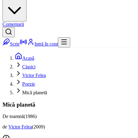
Comentarii
Scrie
Intră în cont
Acasă
Clasici
Victor Felea
Poezie
Mică planetă
Mică planetă
De toamnă(1986)
de
Victor Felea
(
2009
)