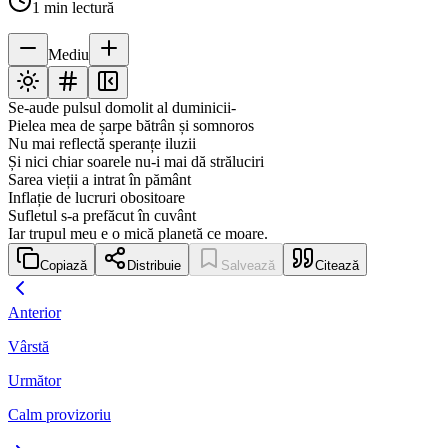
1
min lectură
Mediu
Se-aude pulsul domolit al duminicii-
Pielea mea de șarpe bătrân și somnoros
Nu mai reflectă speranțe iluzii
Și nici chiar soarele nu-i mai dă străluciri
Sarea vieții a intrat în pământ
Inflație de lucruri obositoare
Sufletul s-a prefăcut în cuvânt
Iar trupul meu e o mică planetă ce moare.
Copiază
Distribuie
Salvează
Citează
Anterior
Vârstă
Următor
Calm provizoriu