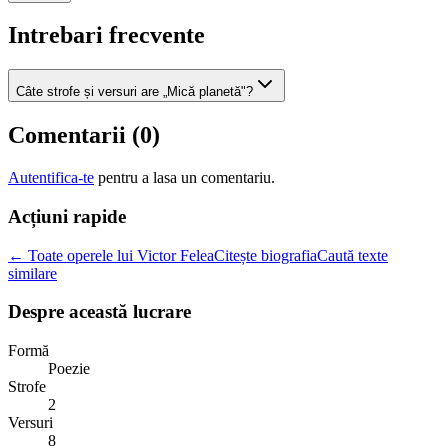
Intrebari frecvente
Câte strofe și versuri are „Mică planetă"?
Comentarii (
0
)
Autentifica-te
pentru a lasa un comentariu.
Acțiuni rapide
← Toate operele lui Victor Felea
Citește biografia
Caută texte
similare
Despre această lucrare
Formă
Poezie
Strofe
2
Versuri
8