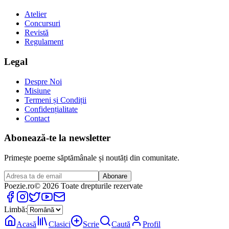
Atelier
Concursuri
Revistă
Regulament
Legal
Despre Noi
Misiune
Termeni și Condiții
Confidențialitate
Contact
Abonează-te la newsletter
Primește poeme săptămânale și noutăți din comunitate.
Abonare
Poezie
.ro
© 2026 Toate drepturile rezervate
Limbă:
Acasă
Clasici
Scrie
Caută
Profil