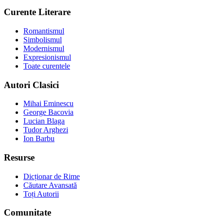
Curente Literare
Romantismul
Simbolismul
Modernismul
Expresionismul
Toate curentele
Autori Clasici
Mihai Eminescu
George Bacovia
Lucian Blaga
Tudor Arghezi
Ion Barbu
Resurse
Dicționar de Rime
Căutare Avansată
Toți Autorii
Comunitate