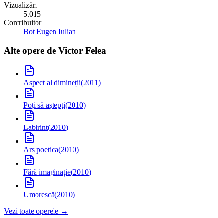
Vizualizări
5.015
Contribuitor
Bot Eugen Iulian
Alte opere de
Victor Felea
Aspect al dimineții
(
2011
)
Poți să aștepți
(
2010
)
Labirint
(
2010
)
Ars poetica
(
2010
)
Fără imaginație
(
2010
)
Umorescă
(
2010
)
Vezi toate operele →