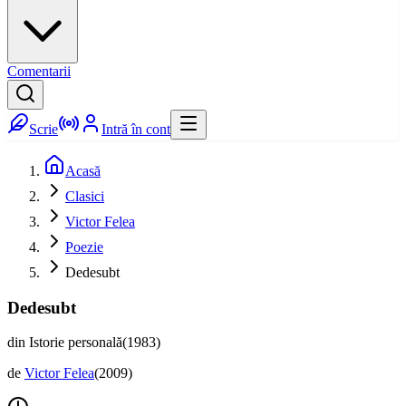
Comentarii
Scrie
Intră în cont
Acasă
Clasici
Victor Felea
Poezie
Dedesubt
Dedesubt
din Istorie personală(1983)
de
Victor Felea
(
2009
)