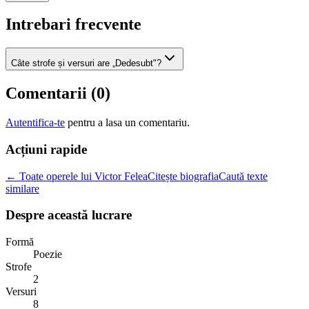
Intrebari frecvente
Câte strofe și versuri are „Dedesubt"?
Comentarii (
0
)
Autentifica-te
pentru a lasa un comentariu.
Acțiuni rapide
← Toate operele lui Victor Felea
Citește biografia
Caută texte
similare
Despre această lucrare
Formă
Poezie
Strofe
2
Versuri
8