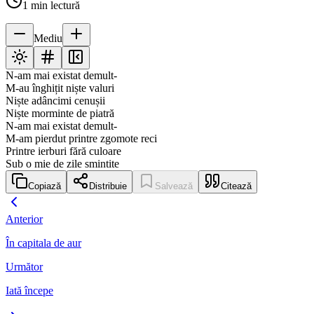
1
min lectură
Mediu
N-am mai existat demult-
M-au înghițit niște valuri
Niște adâncimi cenușii
Niște morminte de piatră
N-am mai existat demult-
M-am pierdut printre zgomote reci
Printre ierburi fără culoare
Sub o mie de zile smintite
Copiază
Distribuie
Salvează
Citează
Anterior
În capitala de aur
Următor
Iată începe