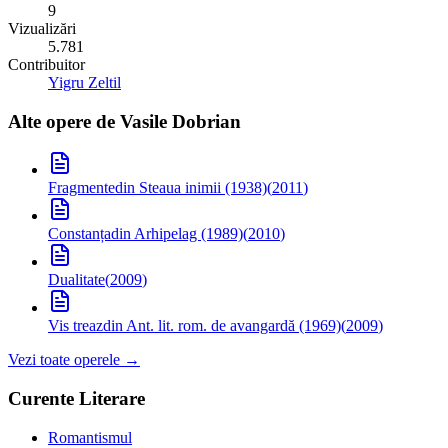
9
Vizualizări
5.781
Contribuitor
Yigru Zeltil
Alte opere de
Vasile Dobrian
Fragmente
din Steaua inimii (1938)
(
2011
)
Constanța
din Arhipelag (1989)
(
2010
)
Dualitate
(
2009
)
Vis treaz
din Ant. lit. rom. de avangardă (1969)
(
2009
)
Vezi toate operele →
Curente Literare
Romantismul