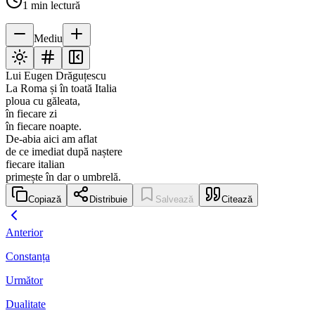
1
min lectură
Mediu
Lui Eugen Drăguțescu
La Roma și în toată Italia
ploua cu găleata,
în fiecare zi
în fiecare noapte.
De-abia aici am aflat
de ce imediat după naștere
fiecare italian
primește în dar o umbrelă.
Copiază
Distribuie
Salvează
Citează
Anterior
Constanța
Următor
Dualitate