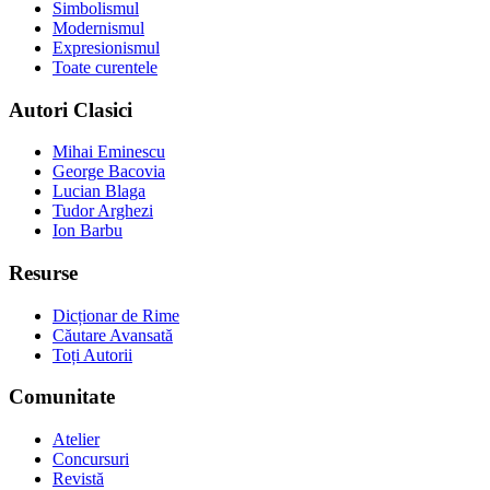
Simbolismul
Modernismul
Expresionismul
Toate curentele
Autori Clasici
Mihai Eminescu
George Bacovia
Lucian Blaga
Tudor Arghezi
Ion Barbu
Resurse
Dicționar de Rime
Căutare Avansată
Toți Autorii
Comunitate
Atelier
Concursuri
Revistă