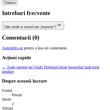
Copiaza
Intrebari frecvente
Câte strofe și versuri are „Impresie"?
Comentarii (
0
)
Autentifica-te
pentru a lasa un comentariu.
Acțiuni rapide
← Toate operele lui Vasile Dobrian
Citește biografia
Caută texte
similare
Despre această lucrare
Formă
Poezie
Strofe
2
Versuri