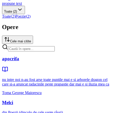
propune text
Toate
(2)
Toate
(
2
)
Poezie
(
2
)
Opere
Cele mai citite
apocrifa
nu intre noi n-au fost arse toate puntile mai e si arborele dragon cel
care si-a aruncat radacinile peste prapastie dar mai e si iluzia mea ca
Toma George Maiorescu
Melci
din Poezii (dincolo de cele șapte râuri)