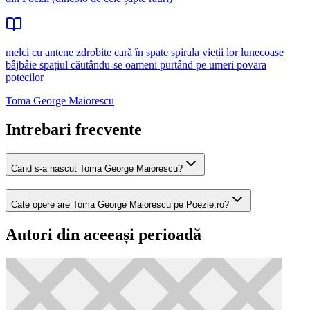
melci cu antene zdrobite cară în spate spirala vieții lor lunecoase
bâjbâie spațiul căutându-se oameni purtând pe umeri povara
potecilor
Toma George Maiorescu
Intrebari frecvente
Cand s-a nascut Toma George Maiorescu?
Cate opere are Toma George Maiorescu pe Poezie.ro?
Autori din aceeași perioadă