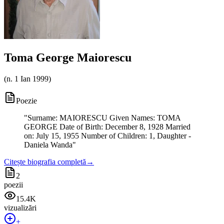
Toma George Maiorescu
(
n. 1 Ian 1999
)
Poezie
"
Surname: MAIORESCU Given Names: TOMA
GEORGE Date of Birth: December 8, 1928 Married
on: July 15, 1955 Number of Children: 1, Daughter -
Daniela Wanda
"
Citește biografia completă
→
2
poezii
15.4K
vizualizări
+