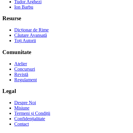
Tudor Arghezi
Ion Barbu
Resurse
Dicționar de Rime
Căutare Avansată
Toți Autorii
Comunitate
Atelier
Concursuri
Revistă
Regulament
Legal
Despre Noi
Misiune
Termeni și Condiții
Confidențialitate
Contact