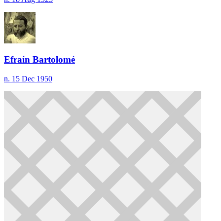
Efraín Bartolomé
n. 15 Dec 1950