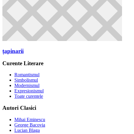
țapinarii
Curente Literare
Romantismul
Simbolismul
Modernismul
Expresionismul
Toate curentele
Autori Clasici
Mihai Eminescu
George Bacovia
Lucian Blaga