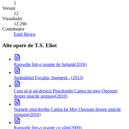
1
Versuri
12
Vizualizări
12.290
Contribuitor
Emil Iliescu
Alte opere de
T.S. Eliot
Rapsodie într-o noapte de furtună
(
2016
)
Jurământul Focului
- fragment -
(
2013
)
Cum să te ad-dresezi Pisicilor
din Cartea lui moș Oposum
despre pisicile poznașe
(
2010
)
Numele pisicilor
din Cartea lui Moș Oposum despre pisicile
poznașe
(
2010
)
Rapsodie într-o noapte cu vânt
(
2009
)