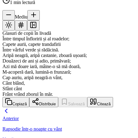
1
min lectură
Mediu
Glasuri de copii în livadă
Între timpul înfloririi și al roadelor;
Capete aurii, capete trandafirii
Între vârful verde și rădăcină.
Aripă neagră, aripă castanie, zboară ușoară;
Douăzeci de ani și adio, primăvară;
Azi mă doare iară, mâine-o să mă doară,
M-acoperă dară, lumină-n frunzară;
Cap auriu, aripă neagră-n vânt,
Cânt blând,
Sfânt cânt
Frânt vrând zborul în măr.
Copiază
Distribuie
Salvează
Citează
Anterior
Rapsodie într-o noapte cu vânt