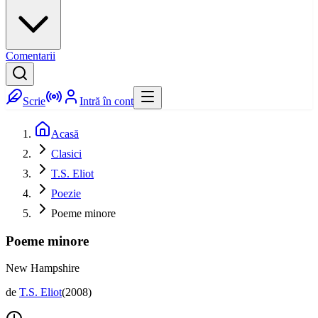
Comentarii
Scrie
Intră în cont
Acasă
Clasici
T.S. Eliot
Poezie
Poeme minore
Poeme minore
New Hampshire
de
T.S. Eliot
(
2008
)