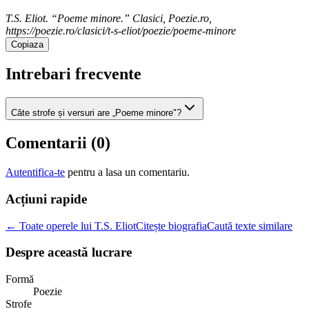
T.S. Eliot. “Poeme minore.” Clasici, Poezie.ro,
https://poezie.ro/clasici/t-s-eliot/poezie/poeme-minore
Copiaza
Intrebari frecvente
Câte strofe și versuri are „Poeme minore"?
Comentarii (
0
)
Autentifica-te
pentru a lasa un comentariu.
Acțiuni rapide
← Toate operele lui T.S. Eliot
Citește biografia
Caută texte similare
Despre această lucrare
Formă
Poezie
Strofe