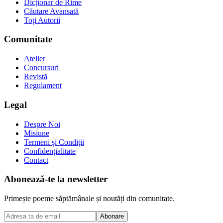
Dicționar de Rime
Căutare Avansată
Toți Autorii
Comunitate
Atelier
Concursuri
Revistă
Regulament
Legal
Despre Noi
Misiune
Termeni și Condiții
Confidențialitate
Contact
Abonează-te la newsletter
Primește poeme săptămânale și noutăți din comunitate.
Abonare