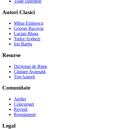
Toate curentele
Autori Clasici
Mihai Eminescu
George Bacovia
Lucian Blaga
Tudor Arghezi
Ion Barbu
Resurse
Dicționar de Rime
Căutare Avansată
Toți Autorii
Comunitate
Atelier
Concursuri
Revistă
Regulament
Legal