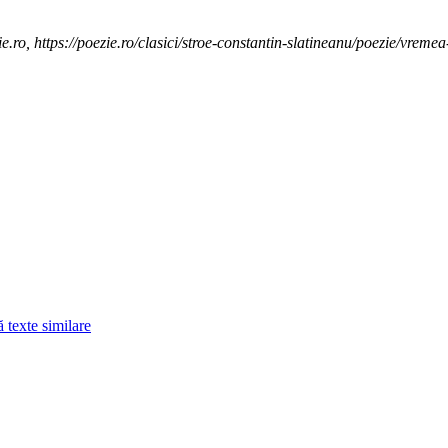
.ro, https://poezie.ro/clasici/stroe-constantin-slatineanu/poezie/vremea
 texte similare