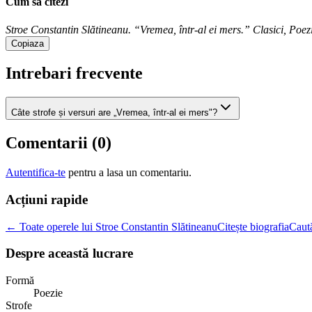
Cum sa citezi
Stroe Constantin Slătineanu. “Vremea, într-al ei mers.” Clasici, Poezie
Copiaza
Intrebari frecvente
Câte strofe și versuri are „Vremea, într-al ei mers"?
Comentarii (
0
)
Autentifica-te
pentru a lasa un comentariu.
Acțiuni rapide
← Toate operele lui Stroe Constantin Slătineanu
Citește biografia
Caută
Despre această lucrare
Formă
Poezie
Strofe