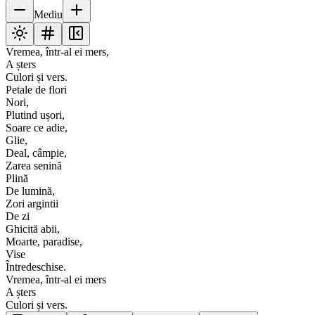
Mediu
Vremea, într-al ei mers,
A șters
Culori și vers.
Petale de flori
Nori,
Plutind ușori,
Soare ce adie,
Glie,
Deal, câmpie,
Zarea senină
Plină
De lumină,
Zori argintii
De zi
Ghicită abii,
Moarte, paradise,
Vise
Întredeschise.
Vremea, într-al ei mers
A șters
Culori și vers.