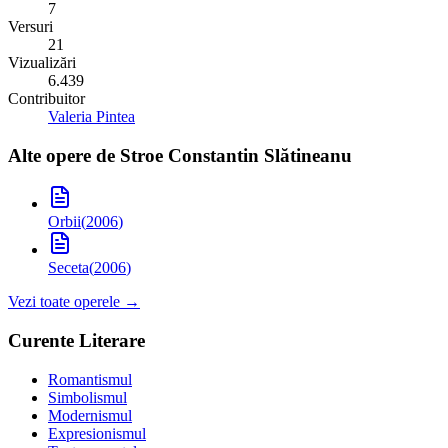
7
Versuri
21
Vizualizări
6.439
Contribuitor
Valeria Pintea
Alte opere de
Stroe Constantin Slătineanu
Orbii
(
2006
)
Seceta
(
2006
)
Vezi toate operele →
Curente Literare
Romantismul
Simbolismul
Modernismul
Expresionismul