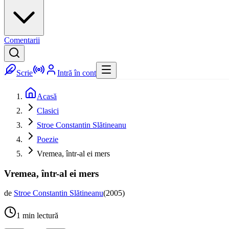
Comentarii
Scrie
Intră în cont
Acasă
Clasici
Stroe Constantin Slătineanu
Poezie
Vremea, într-al ei mers
Vremea, într-al ei mers
de
Stroe Constantin Slătineanu
(
2005
)
1
min lectură