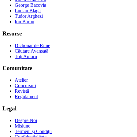
George Bacovia
Lucian Blaga
Tudor Arghezi
Ion Barbu
Resurse
Dicționar de Rime
Căutare Avansată
Toți Autorii
Comunitate
Atelier
Concursuri
Revistă
Regulament
Legal
Despre Noi
Misiune
Termeni și Condiții
Confidențialitate