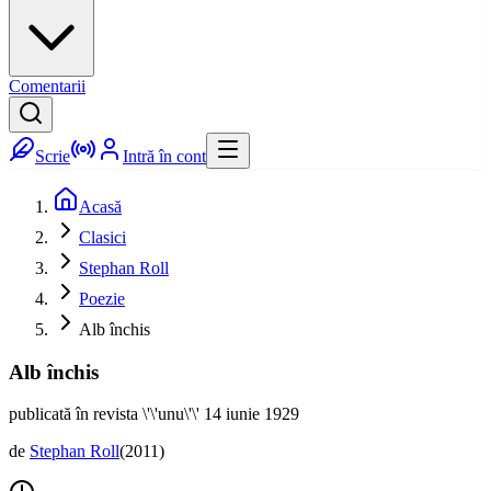
Comentarii
Scrie
Intră în cont
Acasă
Clasici
Stephan Roll
Poezie
Alb închis
Alb închis
publicată în revista \'\'unu\'\' 14 iunie 1929
de
Stephan Roll
(
2011
)