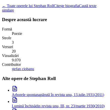
← Toate operele lui Stephan Roll
Citește biografia
Caută texte
similare
Despre această lucrare
Formă
Poezie
Strofe
3
Versuri
20
Vizualizări
9.070
Contribuitor
ștefan ciobanu
Alte opere de
Stephan Roll
Arborele spontan
apărută în revista unu, 13.iulie.1931
(
2011
)
Lumină închisă
din revista unu, III, nr. 23/martie 1930
(
2010
)