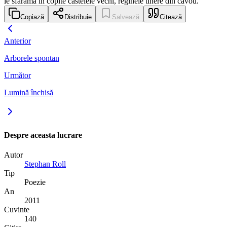
le sfărâmă în copite castelele vechi, reginele tinere din cavou.
Copiază
Distribuie
Salvează
Citează
Anterior
Arborele spontan
Următor
Lumină închisă
Despre aceasta lucrare
Autor
Stephan Roll
Tip
Poezie
An
2011
Cuvinte
140