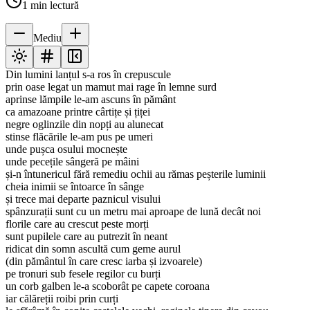
1
min lectură
Mediu
Din lumini lanțul s-a ros în crepuscule
prin oase legat un mamut mai rage în lemne surd
aprinse lămpile le-am ascuns în pământ
ca amazoane printre cârtițe și țiței
negre oglinzile din nopți au alunecat
stinse flăcările le-am pus pe umeri
unde pușca osului mocnește
unde pecețile sângeră pe mâini
și-n întunericul fără remediu ochii au rămas peșterile luminii
cheia inimii se întoarce în sânge
și trece mai departe paznicul visului
spânzurații sunt cu un metru mai aproape de lună decât noi
florile care au crescut peste morți
sunt pupilele care au putrezit în neant
ridicat din somn ascultă cum geme aurul
(din pământul în care cresc iarba și izvoarele)
pe tronuri sub fesele regilor cu burți
un corb galben le-a scoborât pe capete coroana
iar călăreții roibi prin curți