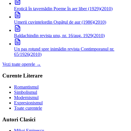
Erotică în tavernă
din Poeme în aer liber (1929)
(
2010
)
Umerii cuvintelor
din Ospățul de aur (1986)
(
2010
)
Baldachin
din revista unu, nr. 16/aug. 1929
(
2010
)
Un pas rotund spre inimă
din revista Contimporanul nr.
65/1926
(
2010
)
Vezi toate operele →
Curente Literare
Romantismul
Simbolismul
Modernismul
Expresionismul
Toate curentele
Autori Clasici
Mihai Eminescu