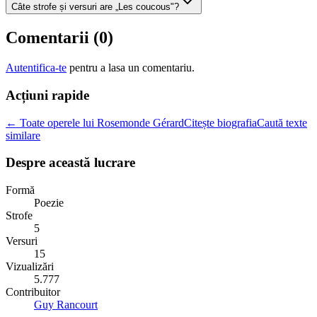
Câte strofe și versuri are „Les coucous"?
Comentarii (
0
)
Autentifica-te
pentru a lasa un comentariu.
Acțiuni rapide
← Toate operele lui Rosemonde Gérard
Citește biografia
Caută texte
similare
Despre această lucrare
Formă
Poezie
Strofe
5
Versuri
15
Vizualizări
5.777
Contribuitor
Guy Rancourt