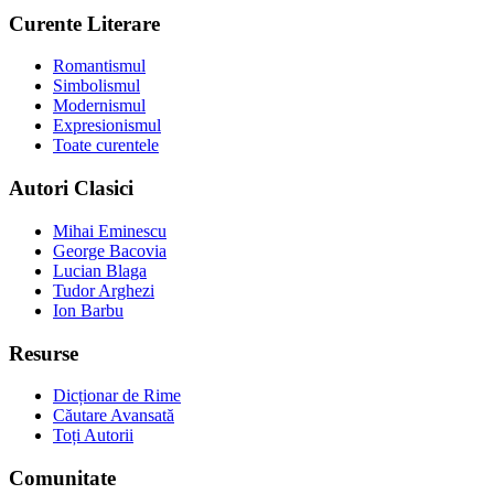
Curente Literare
Romantismul
Simbolismul
Modernismul
Expresionismul
Toate curentele
Autori Clasici
Mihai Eminescu
George Bacovia
Lucian Blaga
Tudor Arghezi
Ion Barbu
Resurse
Dicționar de Rime
Căutare Avansată
Toți Autorii
Comunitate