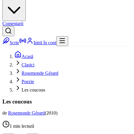
Comentarii
Scrie
Intră în cont
Acasă
Clasici
Rosemonde Gérard
Poezie
Les coucous
Les coucous
de
Rosemonde Gérard
(
2010
)
1
min lectură