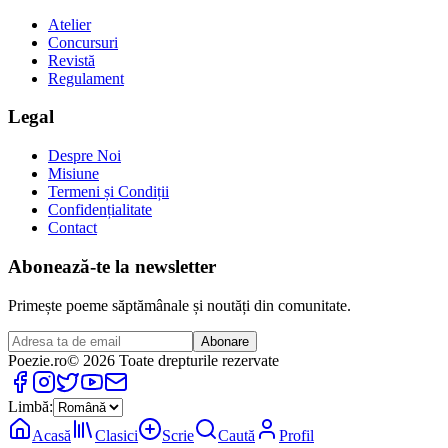
Atelier
Concursuri
Revistă
Regulament
Legal
Despre Noi
Misiune
Termeni și Condiții
Confidențialitate
Contact
Abonează-te la newsletter
Primește poeme săptămânale și noutăți din comunitate.
Abonare
Poezie
.ro
© 2026 Toate drepturile rezervate
Limbă:
Acasă
Clasici
Scrie
Caută
Profil