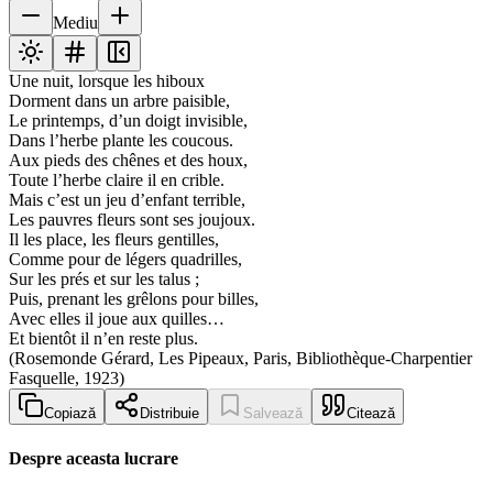
Mediu
Une nuit, lorsque les hiboux
Dorment dans un arbre paisible,
Le printemps, d’un doigt invisible,
Dans l’herbe plante les coucous.
Aux pieds des chênes et des houx,
Toute l’herbe claire il en crible.
Mais c’est un jeu d’enfant terrible,
Les pauvres fleurs sont ses joujoux.
Il les place, les fleurs gentilles,
Comme pour de légers quadrilles,
Sur les prés et sur les talus ;
Puis, prenant les grêlons pour billes,
Avec elles il joue aux quilles…
Et bientôt il n’en reste plus.
(Rosemonde Gérard, Les Pipeaux, Paris, Bibliothèque-Charpentier
Fasquelle, 1923)
Copiază
Distribuie
Salvează
Citează
Despre aceasta lucrare