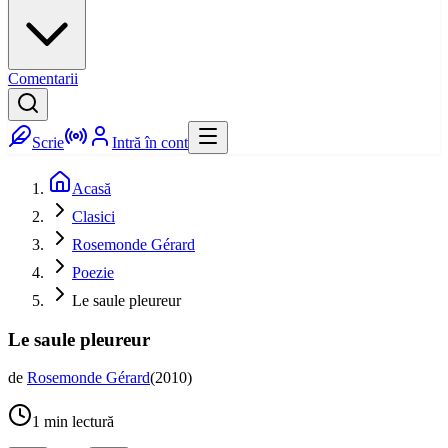
Comentarii
Scrie
Intră în cont
Acasă
Clasici
Rosemonde Gérard
Poezie
Le saule pleureur
Le saule pleureur
de
Rosemonde Gérard
(
2010
)
1
min lectură