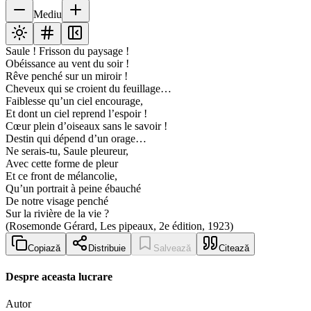
Mediu
Saule ! Frisson du paysage !
Obéissance au vent du soir !
Rêve penché sur un miroir !
Cheveux qui se croient du feuillage…
Faiblesse qu’un ciel encourage,
Et dont un ciel reprend l’espoir !
Cœur plein d’oiseaux sans le savoir !
Destin qui dépend d’un orage…
Ne serais-tu, Saule pleureur,
Avec cette forme de pleur
Et ce front de mélancolie,
Qu’un portrait à peine ébauché
De notre visage penché
Sur la rivière de la vie ?
(Rosemonde Gérard, Les pipeaux, 2e édition, 1923)
Copiază
Distribuie
Salvează
Citează
Despre aceasta lucrare
Autor