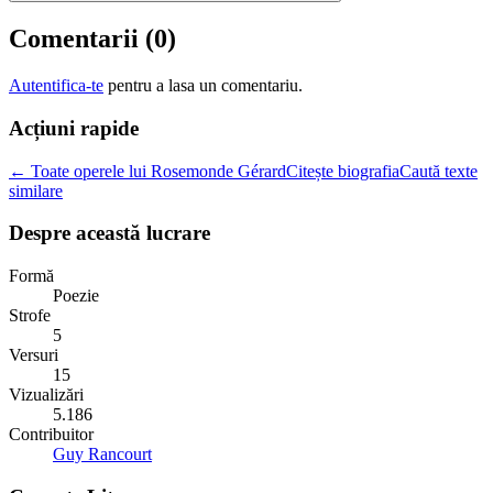
Comentarii (
0
)
Autentifica-te
pentru a lasa un comentariu.
Acțiuni rapide
← Toate operele lui Rosemonde Gérard
Citește biografia
Caută texte
similare
Despre această lucrare
Formă
Poezie
Strofe
5
Versuri
15
Vizualizări
5.186
Contribuitor
Guy Rancourt