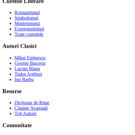
Curente Literare
Romantismul
Simbolismul
Modernismul
Expresionismul
Toate curentele
Autori Clasici
Mihai Eminescu
George Bacovia
Lucian Blaga
Tudor Arghezi
Ion Barbu
Resurse
Dicționar de Rime
Căutare Avansată
Toți Autorii
Comunitate