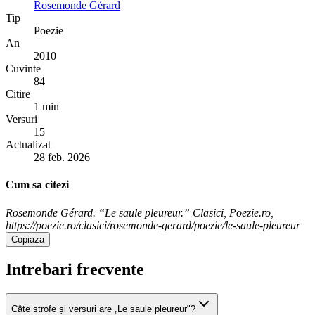
Rosemonde Gérard
Tip
Poezie
An
2010
Cuvinte
84
Citire
1 min
Versuri
15
Actualizat
28 feb. 2026
Cum sa citezi
Rosemonde Gérard. “Le saule pleureur.” Clasici, Poezie.ro,
https://poezie.ro/clasici/rosemonde-gerard/poezie/le-saule-pleureur
Copiaza
Intrebari frecvente
Câte strofe și versuri are „Le saule pleureur"?